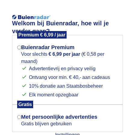
Reisinforma
Welkom bij Buienradar, hoe wil je
verder gaan?
Premium € 6,99 / jaar
Buienradar Premium
Voor slechts
€ 6,99 per jaar
(€ 0,58 per
wijd
Foto en video
Weerzine
maand)
Mogen we je locatie gebruiken voor
Advertentievrij en privacy veilig
het weer?
Zoeken in 
Ontvang voor min. € 40,- aan cadeaus
10% donatie aan Staatsbosbeheer
onnige najaarsdag, rond 9 graden
Elk moment opzegbaar
Indien je hier nog geen akkoord op hebt
Gratis
gegeven, verschijnt er zo een pop-up uit
je browser waarin deze toestemming
Met persoonlijke advertenties
gevraagd wordt.
Gratis blijven gebruiken
Instellingen