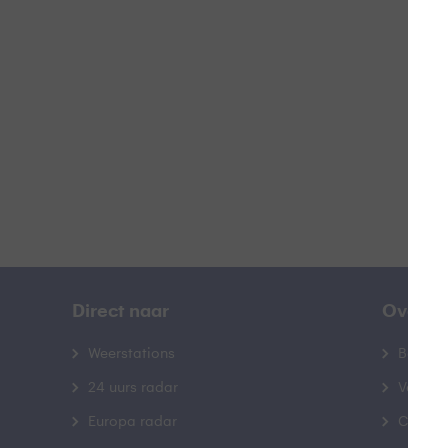
N
B
Direct naar
Over B
Weerstations
Bedrij
24 uurs radar
Veelge
Europa radar
Contac