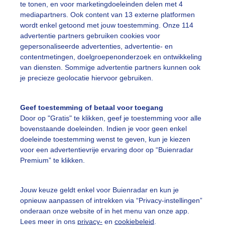
ajaarszon
Zon
te tonen, en voor marketingdoeleinden delen met 4
mediapartners. Ook content van 13 externe platformen
wordt enkel getoond met jouw toestemming. Onze 114
advertentie partners gebruiken cookies voor
ekijk slideshow
gepersonaliseerde advertenties, advertentie- en
contentmetingen, doelgroepenonderzoek en ontwikkeling
van diensten. Sommige advertentie partners kunnen ook
je precieze geolocatie hiervoor gebruiken.
Geef toestemming of betaal voor toegang
Een moment geduld
Door op "Gratis" te klikken, geef je toestemming voor alle
bovenstaande doeleinden. Indien je voor geen enkel
doeleinde toestemming wenst te geven, kun je kiezen
voor een advertentievrije ervaring door op “Buienradar
uienradar
Mijn weer
Premium” te klikken.
fsgegevens
De Bilt
Jouw keuze geldt enkel voor Buienradar en kun je
stelde vragen
opnieuw aanpassen of intrekken via “Privacy-instellingen”
onderaan onze website of in het menu van onze app.
t
Lees meer in ons
privacy-
en
cookiebeleid
.