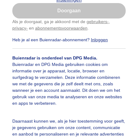
Is goed, toon de popup
Doorgaan
Nu niet, misschien later
Als je doorgaat, ga je akkoord met de
gebruikers-
,
privacy-
en
abonnementsvoorwaarden
.
Gebruik je Safari en wil je niet elke dag deze pop-up
zien?
Heb je al een Buienradar-abonnement?
Inloggen
Klik
hier
om dit aan te passen
Buienradar is onderdeel van DPG Media.
Buienradar en DPG Media gebruiken cookies om
informatie over je apparaat, locatie, browser en
surfgedrag te verzamelen. Deze informatie combineren
we met de gegevens die je zelf deelt met ons, zoals
wanneer je een account aanmaakt. Dit doen we om het
gebruik van onze media te analyseren en onze websites
en apps te verbeteren.
Daarnaast kunnen we, als je hier toestemming voor geeft,
r: Jolanda Pelkmans
Gemaakt: 04-12-2025, 11x bekeken
je gegevens gebruiken om onze content, communicatie
en aanbod te personaliseren en je relevante advertenties