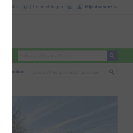
tie:
Files
| Treinmeldingen
Mijn Account
0
12
foto & video: