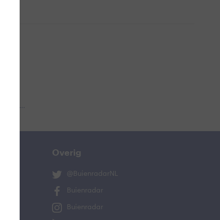
 aub...
Overig
@BuienradarNL
Buienradar
Buienradar