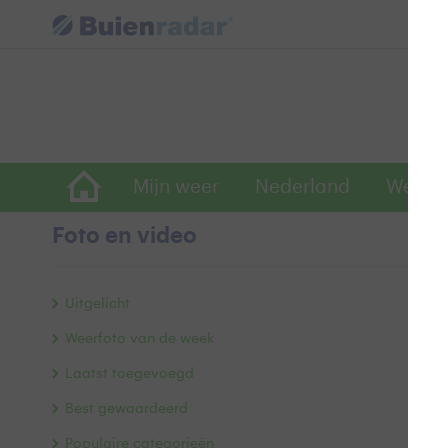
Mijn weer
Nederland
Wereld
Foto en video
Z
Uitgelicht
Weerfoto van de week
Laatst toegevoegd
Best gewaardeerd
Populaire categorieën