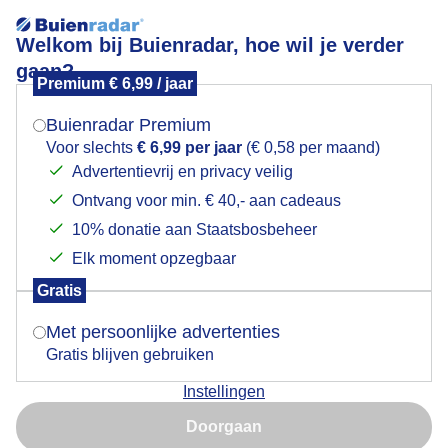
Welkom bij Buienradar, hoe wil je verder
gaan?
Premium € 6,99 / jaar
Mogen we je locatie gebruiken voor het
Zonnige dag
weer?
Buienradar Premium
Voor slechts
€ 6,99 per jaar
(€ 0,58 per maand)
Advertentievrij en privacy veilig
Ontvang voor min. € 40,- aan cadeaus
Indien je hier nog geen akkoord op hebt gegeven,
verschijnt er zo een pop-up uit je browser waarin
10% donatie aan Staatsbosbeheer
deze toestemming gevraagd wordt.
Elk moment opzegbaar
Gratis
Is goed, toon de popup
Met persoonlijke advertenties
Gratis blijven gebruiken
Instellingen
Nu niet, misschien later
Doorgaan
Gebruik je Safari en wil je niet elke dag deze pop-up zien?