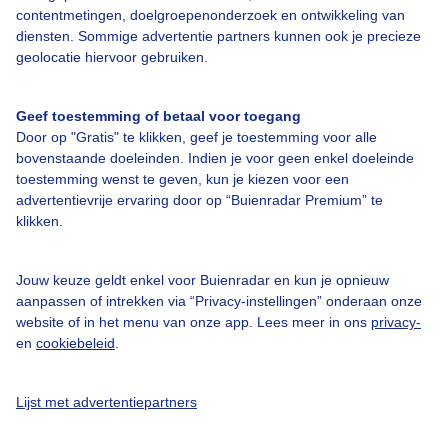
contentmetingen, doelgroepenonderzoek en ontwikkeling van
diensten. Sommige advertentie partners kunnen ook je precieze
geolocatie hiervoor gebruiken.
Over Buienradar
Geef toestemming of betaal voor toegang
Bedrijfsgegevens
Door op "Gratis" te klikken, geef je toestemming voor alle
bovenstaande doeleinden. Indien je voor geen enkel doeleinde
Veelgestelde vragen
toestemming wenst te geven, kun je kiezen voor een
Contact
advertentievrije ervaring door op “Buienradar Premium” te
klikken.
Toegankelijkheid
Gebruikersvoorwaarden
Jouw keuze geldt enkel voor Buienradar en kun je opnieuw
aanpassen of intrekken via “Privacy-instellingen” onderaan onze
Adverteren
website of in het menu van onze app. Lees meer in ons
privacy-
Buienradar Team
en
cookiebeleid
.
Privacy beleid
Lijst met advertentiepartners
Cookie beleid
Privacy instellingen