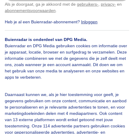
Zonnige dag
Als je doorgaat, ga je akkoord met de
gebruikers-
,
privacy-
en
Klik
hier
om dit aan te passen
abonnementsvoorwaarden
.
Door: Marina Nefkens
Gemaakt: 04-12-2025, 40x bekeken
Heb je al een Buienradar-abonnement?
Inloggen
Buienradar is onderdeel van DPG Media.
Buienradar en DPG Media gebruiken cookies om informatie over
Winter
Zon
je apparaat, locatie, browser en surfgedrag te verzamelen. Deze
informatie combineren we met de gegevens die je zelf deelt met
ons, zoals wanneer je een account aanmaakt. Dit doen we om
Bekijk slideshow
het gebruik van onze media te analyseren en onze websites en
apps te verbeteren.
Daarnaast kunnen we, als je hier toestemming voor geeft, je
gegevens gebruiken om onze content, communicatie en aanbod
te personaliseren en je relevante advertenties te tonen, en voor
Een moment geduld aub...
marketingdoeleinden delen met 4 mediapartners. Ook content
van 13 externe platformen wordt enkel getoond met jouw
toestemming. Onze 114 advertentie partners gebruiken cookies
voor gepersonaliseerde advertenties, advertentie- en