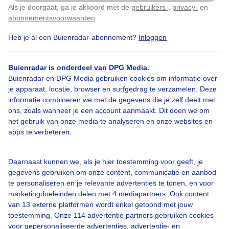
Als je doorgaat, ga je akkoord met de
gebruikers-
,
privacy-
en
Door: Monique Bormans
Gemaakt: 03-12-2025, 29x bekeken
Klik
hier
om dit aan te passen
abonnementsvoorwaarden
.
Heb je al een Buienradar-abonnement?
Inloggen
Herfst
Zon
Wolken
Buienradar is onderdeel van DPG Media.
Buienradar en DPG Media gebruiken cookies om informatie over
je apparaat, locatie, browser en surfgedrag te verzamelen. Deze
informatie combineren we met de gegevens die je zelf deelt met
Bekijk slideshow
ons, zoals wanneer je een account aanmaakt. Dit doen we om
het gebruik van onze media te analyseren en onze websites en
apps te verbeteren.
Daarnaast kunnen we, als je hier toestemming voor geeft, je
Een moment geduld aub...
gegevens gebruiken om onze content, communicatie en aanbod
te personaliseren en je relevante advertenties te tonen, en voor
marketingdoeleinden delen met 4 mediapartners. Ook content
van 13 externe platformen wordt enkel getoond met jouw
toestemming. Onze 114 advertentie partners gebruiken cookies
voor gepersonaliseerde advertenties, advertentie- en