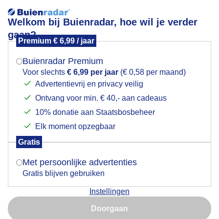
Welkom bij Buienradar, hoe wil je verder
gaan?
Premium € 6,99 / jaar
Mogen we je locatie gebruiken voor het
Onder de wolken in de zon
weer?
Buienradar Premium
Voor slechts
€ 6,99 per jaar
(€ 0,58 per maand)
Advertentievrij en privacy veilig
Ontvang voor min. € 40,- aan cadeaus
Indien je hier nog geen akkoord op hebt gegeven,
verschijnt er zo een pop-up uit je browser waarin
10% donatie aan Staatsbosbeheer
deze toestemming gevraagd wordt.
Elk moment opzegbaar
Gratis
Is goed, toon de popup
Met persoonlijke advertenties
Gratis blijven gebruiken
De overkant van De Zijl ligt in de zon terwijl de
Instellingen
donkere bewolking er dreigend boven hangt. Je krijgt
Nu niet, misschien later
dan mooie kleuren
Doorgaan
Gebruik je Safari en wil je niet elke dag deze pop-up zien?