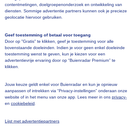
contentmetingen, doelgroepenonderzoek en ontwikkeling van
Over Buienradar
diensten. Sommige advertentie partners kunnen ook je precieze
geolocatie hiervoor gebruiken.
Bedrijfsgegevens
Geef toestemming of betaal voor toegang
Veelgestelde vragen
Door op "Gratis" te klikken, geef je toestemming voor alle
bovenstaande doeleinden. Indien je voor geen enkel doeleinde
Contact
toestemming wenst te geven, kun je kiezen voor een
Toegankelijkheid
advertentievrije ervaring door op “Buienradar Premium” te
klikken.
Gebruikersvoorwaarden
Adverteren
Jouw keuze geldt enkel voor Buienradar en kun je opnieuw
Buienradar Team
aanpassen of intrekken via “Privacy-instellingen” onderaan onze
website of in het menu van onze app. Lees meer in ons
privacy-
Privacy beleid
en
cookiebeleid
.
Cookie beleid
Privacy instellingen
Lijst met advertentiepartners
Gratis weerdata