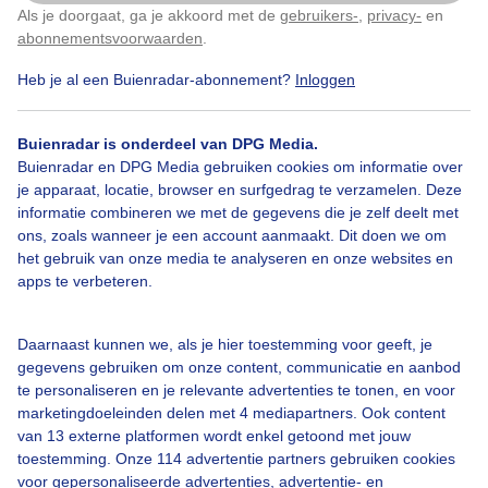
Als je doorgaat, ga je akkoord met de
gebruikers-
,
privacy-
en
Klik
hier
om dit aan te passen
Door: Herman Assink
Gemaakt: 30-11-2025, 38x bekeken
abonnementsvoorwaarden
.
Heb je al een Buienradar-abonnement?
Inloggen
Herfst
Zon
Zonsondergang
Buienradar is onderdeel van DPG Media.
Buienradar en DPG Media gebruiken cookies om informatie over
je apparaat, locatie, browser en surfgedrag te verzamelen. Deze
informatie combineren we met de gegevens die je zelf deelt met
Bekijk slideshow
ons, zoals wanneer je een account aanmaakt. Dit doen we om
het gebruik van onze media te analyseren en onze websites en
apps te verbeteren.
Daarnaast kunnen we, als je hier toestemming voor geeft, je
Een moment geduld aub...
gegevens gebruiken om onze content, communicatie en aanbod
te personaliseren en je relevante advertenties te tonen, en voor
marketingdoeleinden delen met 4 mediapartners. Ook content
van 13 externe platformen wordt enkel getoond met jouw
toestemming. Onze 114 advertentie partners gebruiken cookies
voor gepersonaliseerde advertenties, advertentie- en