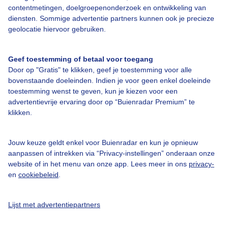
contentmetingen, doelgroepenonderzoek en ontwikkeling van
diensten. Sommige advertentie partners kunnen ook je precieze
Over Buienradar
geolocatie hiervoor gebruiken.
Bedrijfsgegevens
Geef toestemming of betaal voor toegang
Veelgestelde vragen
Door op "Gratis" te klikken, geef je toestemming voor alle
bovenstaande doeleinden. Indien je voor geen enkel doeleinde
Contact
toestemming wenst te geven, kun je kiezen voor een
advertentievrije ervaring door op “Buienradar Premium” te
Toegankelijkheid
klikken.
Gebruikersvoorwaarden
Adverteren
Jouw keuze geldt enkel voor Buienradar en kun je opnieuw
aanpassen of intrekken via “Privacy-instellingen” onderaan onze
Buienradar Team
website of in het menu van onze app. Lees meer in ons
privacy-
Privacy beleid
en
cookiebeleid
.
Cookie beleid
Lijst met advertentiepartners
Privacy instellingen
Gratis weerdata