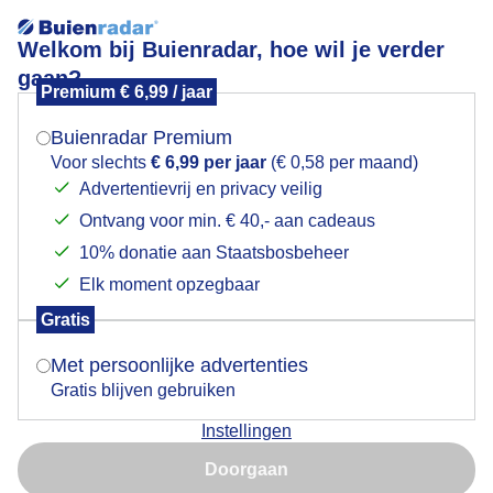
Welkom bij Buienradar, hoe wil je verder
gaan?
Premium € 6,99 / jaar
Mogen we je locatie gebruiken voor het
Zon verdwijnt
weer?
Buienradar Premium
Voor slechts
€ 6,99 per jaar
(€ 0,58 per maand)
Advertentievrij en privacy veilig
Ontvang voor min. € 40,- aan cadeaus
Indien je hier nog geen akkoord op hebt gegeven,
verschijnt er zo een pop-up uit je browser waarin
10% donatie aan Staatsbosbeheer
deze toestemming gevraagd wordt.
Elk moment opzegbaar
Gratis
Is goed, toon de popup
Met persoonlijke advertenties
Gratis blijven gebruiken
Instellingen
Nu niet, misschien later
Te mooi om waar te zijn.
Doorgaan
Gebruik je Safari en wil je niet elke dag deze pop-up zien?