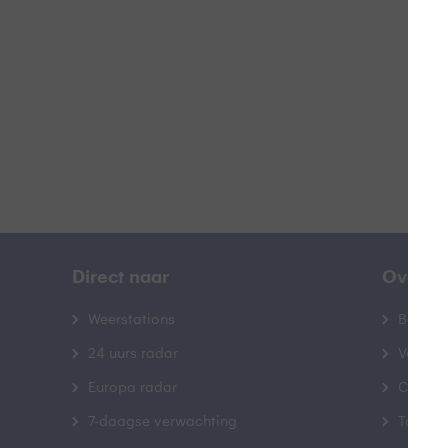
B
Direct naar
Over B
Weerstations
Bedrij
24 uurs radar
Veelge
Europa radar
Contac
7-daagse verwachting
Toegank