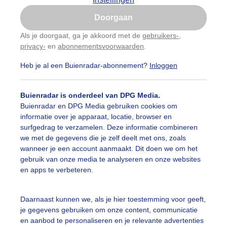
Is goed, toon de popup
Doorgaan
Nu niet, misschien later
Als je doorgaat, ga je akkoord met de
gebruikers-
,
privacy-
en
abonnementsvoorwaarden
.
Gebruik je Safari en wil je niet elke dag deze pop-up
zien?
Heb je al een Buienradar-abonnement?
Inloggen
Klik
hier
om dit aan te passen
Buienradar is onderdeel van DPG Media.
Buienradar en DPG Media gebruiken cookies om
informatie over je apparaat, locatie, browser en
surfgedrag te verzamelen. Deze informatie combineren
we met de gegevens die je zelf deelt met ons, zoals
wanneer je een account aanmaakt. Dit doen we om het
gebruik van onze media te analyseren en onze websites
nmorgen !
en apps te verbeteren.
r: Geno Bijl
Gemaakt: 21-11-2025, 143x bekeken
Daarnaast kunnen we, als je hier toestemming voor geeft,
je gegevens gebruiken om onze content, communicatie
erfst
Zon
en aanbod te personaliseren en je relevante advertenties