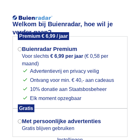
Reisinforma
Lees meer.
Welkom bij Buienradar, hoe wil je
verder gaan?
Premium € 6,99 / jaar
wijd
Foto en video
Weerzine
Buienradar Premium
Zoeken in 
Voor slechts
€ 6,99 per jaar
(€ 0,58 per
maand)
Mogen we je locatie gebruiken voor
es Lesy op gezelschapsvisite bij de b
Advertentievrij en privacy veilig
het weer?
Ontvang voor min. € 40,- aan cadeaus
10% donatie aan Staatsbosbeheer
Elk moment opzegbaar
Indien je hier nog geen akkoord op hebt
Gratis
gegeven, verschijnt er zo een pop-up uit
je browser waarin deze toestemming
Met persoonlijke advertenties
gevraagd wordt.
Gratis blijven gebruiken
Instellingen