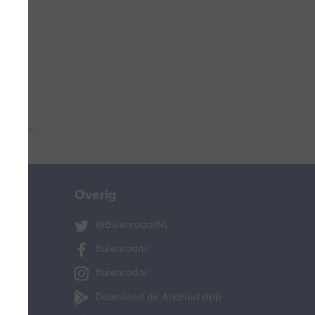
 aub...
Overig
@BuienradarNL
Buienradar
Buienradar
Download de Android app