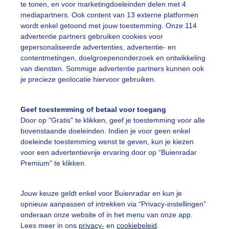
te tonen, en voor marketingdoeleinden delen met 4
mediapartners. Ook content van 13 externe platformen
ekijk slideshow
wordt enkel getoond met jouw toestemming. Onze 114
advertentie partners gebruiken cookies voor
gepersonaliseerde advertenties, advertentie- en
contentmetingen, doelgroepenonderzoek en ontwikkeling
van diensten. Sommige advertentie partners kunnen ook
je precieze geolocatie hiervoor gebruiken.
Een moment geduld
Geef toestemming of betaal voor toegang
Door op "Gratis" te klikken, geef je toestemming voor alle
bovenstaande doeleinden. Indien je voor geen enkel
uienradar
Mijn weer
doeleinde toestemming wenst te geven, kun je kiezen
voor een advertentievrije ervaring door op “Buienradar
Premium” te klikken.
fsgegevens
De Bilt
stelde vragen
Jouw keuze geldt enkel voor Buienradar en kun je
t
opnieuw aanpassen of intrekken via “Privacy-instellingen”
onderaan onze website of in het menu van onze app.
elijkheid
Lees meer in ons
privacy-
en
cookiebeleid
.