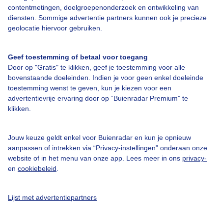
Over Buienradar
contentmetingen, doelgroepenonderzoek en ontwikkeling van
diensten. Sommige advertentie partners kunnen ook je precieze
geolocatie hiervoor gebruiken.
Bedrijfsgegevens
Veelgestelde vragen
Geef toestemming of betaal voor toegang
Door op "Gratis" te klikken, geef je toestemming voor alle
Contact
bovenstaande doeleinden. Indien je voor geen enkel doeleinde
Toegankelijkheid
toestemming wenst te geven, kun je kiezen voor een
advertentievrije ervaring door op “Buienradar Premium” te
Gebruikersvoorwaarden
klikken.
Adverteren
Buienradar Team
Jouw keuze geldt enkel voor Buienradar en kun je opnieuw
aanpassen of intrekken via “Privacy-instellingen” onderaan onze
Privacy beleid
website of in het menu van onze app. Lees meer in ons
privacy-
Cookie beleid
en
cookiebeleid
.
Privacy instellingen
Lijst met advertentiepartners
Gratis weerdata