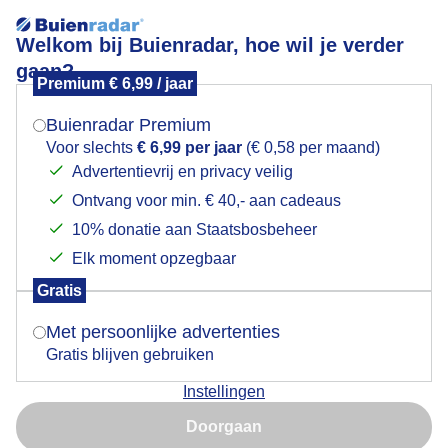
Welkom bij Buienradar, hoe wil je verder
gaan?
Premium € 6,99 / jaar
Mogen we je locatie gebruiken voor het
Weerfoto
weer?
Buienradar Premium
Voor slechts
€ 6,99 per jaar
(€ 0,58 per maand)
Advertentievrij en privacy veilig
Ontvang voor min. € 40,- aan cadeaus
Indien je hier nog geen akkoord op hebt gegeven,
verschijnt er zo een pop-up uit je browser waarin
10% donatie aan Staatsbosbeheer
deze toestemming gevraagd wordt.
Elk moment opzegbaar
Gratis
Is goed, toon de popup
Met persoonlijke advertenties
Gratis blijven gebruiken
Instellingen
Nu niet, misschien later
Doorgaan
Gebruik je Safari en wil je niet elke dag deze pop-up zien?