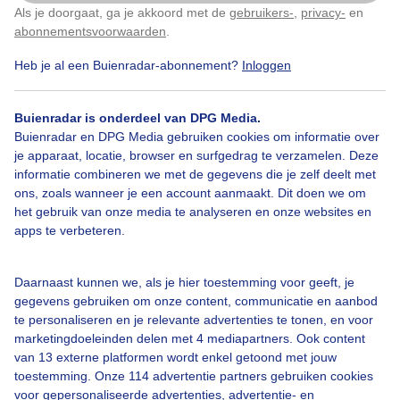
Als je doorgaat, ga je akkoord met de
gebruikers-
,
privacy-
en
Klik
hier
om dit aan te passen
Door: Shirley Douwstra-Notmeijer
abonnementsvoorwaarden
.
Heb je al een Buienradar-abonnement?
Inloggen
Gemaakt: 20-11-2025, 14x bekeken
Buienradar is onderdeel van DPG Media.
Buienradar en DPG Media gebruiken cookies om informatie over
Bekijk slideshow
je apparaat, locatie, browser en surfgedrag te verzamelen. Deze
informatie combineren we met de gegevens die je zelf deelt met
ons, zoals wanneer je een account aanmaakt. Dit doen we om
het gebruik van onze media te analyseren en onze websites en
apps te verbeteren.
Een moment geduld aub...
Daarnaast kunnen we, als je hier toestemming voor geeft, je
gegevens gebruiken om onze content, communicatie en aanbod
te personaliseren en je relevante advertenties te tonen, en voor
marketingdoeleinden delen met 4 mediapartners. Ook content
van 13 externe platformen wordt enkel getoond met jouw
toestemming. Onze 114 advertentie partners gebruiken cookies
voor gepersonaliseerde advertenties, advertentie- en