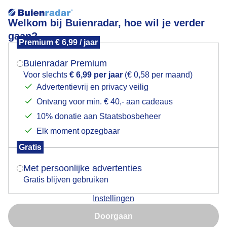
Welkom bij Buienradar, hoe wil je verder
gaan?
Premium € 6,99 / jaar
Mogen we je locatie gebruiken voor het
Lees meer.
weer?
Buienradar Premium
Weerspiegeling reflectie!
Voor slechts
€ 6,99 per jaar
(€ 0,58 per maand)
Advertentievrij en privacy veilig
Ontvang voor min. € 40,- aan cadeaus
Indien je hier nog geen akkoord op hebt gegeven,
verschijnt er zo een pop-up uit je browser waarin
10% donatie aan Staatsbosbeheer
deze toestemming gevraagd wordt.
Elk moment opzegbaar
Gratis
Is goed, toon de popup
Met persoonlijke advertenties
Gratis blijven gebruiken
Instellingen
Nu niet, misschien later
Weerfoto!
Doorgaan
Gebruik je Safari en wil je niet elke dag deze pop-up zien?