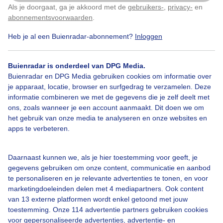
Als je doorgaat, ga je akkoord met de
gebruikers-
,
privacy-
en
Klik
hier
om dit aan te passen
Door: Nely V Frankenhuijzen
Gemaakt: 18-11-2025, 90x bekeken
abonnementsvoorwaarden
.
Heb je al een Buienradar-abonnement?
Inloggen
Herfst
Wolken
Buienradar is onderdeel van DPG Media.
Buienradar en DPG Media gebruiken cookies om informatie over
je apparaat, locatie, browser en surfgedrag te verzamelen. Deze
informatie combineren we met de gegevens die je zelf deelt met
Bekijk slideshow
ons, zoals wanneer je een account aanmaakt. Dit doen we om
het gebruik van onze media te analyseren en onze websites en
apps te verbeteren.
Daarnaast kunnen we, als je hier toestemming voor geeft, je
Een moment geduld aub...
gegevens gebruiken om onze content, communicatie en aanbod
te personaliseren en je relevante advertenties te tonen, en voor
marketingdoeleinden delen met 4 mediapartners. Ook content
van 13 externe platformen wordt enkel getoond met jouw
toestemming. Onze 114 advertentie partners gebruiken cookies
voor gepersonaliseerde advertenties, advertentie- en