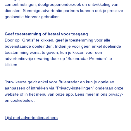
contentmetingen, doelgroepenonderzoek en ontwikkeling van
diensten. Sommige advertentie partners kunnen ook je precieze
Over Buienradar
geolocatie hiervoor gebruiken.
Bedrijfsgegevens
Geef toestemming of betaal voor toegang
Veelgestelde vragen
Door op "Gratis" te klikken, geef je toestemming voor alle
bovenstaande doeleinden. Indien je voor geen enkel doeleinde
Contact
toestemming wenst te geven, kun je kiezen voor een
advertentievrije ervaring door op “Buienradar Premium” te
Toegankelijkheid
klikken.
Gebruikersvoorwaarden
Adverteren
Jouw keuze geldt enkel voor Buienradar en kun je opnieuw
aanpassen of intrekken via “Privacy-instellingen” onderaan onze
Buienradar Team
website of in het menu van onze app. Lees meer in ons
privacy-
Privacy beleid
en
cookiebeleid
.
Cookie beleid
Lijst met advertentiepartners
Privacy instellingen
Gratis weerdata