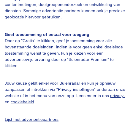
contentmetingen, doelgroepenonderzoek en ontwikkeling van
diensten. Sommige advertentie partners kunnen ook je precieze
Bedrijfsgegevens
geolocatie hiervoor gebruiken.
Veelgestelde vragen
Geef toestemming of betaal voor toegang
Contact
Door op "Gratis" te klikken, geef je toestemming voor alle
Toegankelijkheid
bovenstaande doeleinden. Indien je voor geen enkel doeleinde
toestemming wenst te geven, kun je kiezen voor een
Gebruikersvoorwaarden
advertentievrije ervaring door op “Buienradar Premium” te
klikken.
Adverteren
Buienradar Team
Jouw keuze geldt enkel voor Buienradar en kun je opnieuw
Privacy beleid
aanpassen of intrekken via “Privacy-instellingen” onderaan onze
website of in het menu van onze app. Lees meer in ons
privacy-
Cookie beleid
en
cookiebeleid
.
Privacy instellingen
Gratis weerdata
Lijst met advertentiepartners
@BuienradarNL