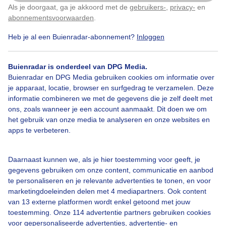
Als je doorgaat, ga je akkoord met de
gebruikers-
,
privacy-
en
Klik
hier
om dit aan te passen
abonnementsvoorwaarden
.
Heb je al een Buienradar-abonnement?
Inloggen
Regen
Zonsondergang
Buienradar is onderdeel van DPG Media.
Buienradar en DPG Media gebruiken cookies om informatie over
Bekijk slideshow
je apparaat, locatie, browser en surfgedrag te verzamelen. Deze
informatie combineren we met de gegevens die je zelf deelt met
ons, zoals wanneer je een account aanmaakt. Dit doen we om
het gebruik van onze media te analyseren en onze websites en
apps te verbeteren.
Een moment geduld aub...
Daarnaast kunnen we, als je hier toestemming voor geeft, je
gegevens gebruiken om onze content, communicatie en aanbod
te personaliseren en je relevante advertenties te tonen, en voor
marketingdoeleinden delen met 4 mediapartners. Ook content
van 13 externe platformen wordt enkel getoond met jouw
toestemming. Onze 114 advertentie partners gebruiken cookies
voor gepersonaliseerde advertenties, advertentie- en
Over Buienradar