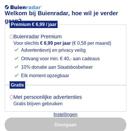
Welkom bij Buienradar, hoe wil je verder
gaan?
Premium € 6,99 / jaar
Mogen we je locatie gebruiken voor het
Zonsondergang tijdens de regenbui
weer?
Buienradar Premium
Voor slechts
€ 6,99 per jaar
(€ 0,58 per maand)
Advertentievrij en privacy veilig
Ontvang voor min. € 40,- aan cadeaus
Indien je hier nog geen akkoord op hebt gegeven,
verschijnt er zo een pop-up uit je browser waarin
10% donatie aan Staatsbosbeheer
deze toestemming gevraagd wordt.
Elk moment opzegbaar
Gratis
Is goed, toon de popup
Met persoonlijke advertenties
Gratis blijven gebruiken
Zonsondergang tijdens de regenbui
Instellingen
Nu niet, misschien later
Door: Astrid Wiessner Hoog
Gemaakt: 18-11-2025, 49x bekeken
Doorgaan
Gebruik je Safari en wil je niet elke dag deze pop-up zien?