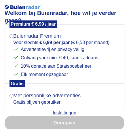
Welkom bij Buienradar, hoe wil je verder
gaan?
Premium € 6,99 / jaar
Mogen we je locatie gebruiken voor het
Prima weer om vogeltjes te vangen !
weer?
Buienradar Premium
Voor slechts
€ 6,99 per jaar
(€ 0,58 per maand)
Advertentievrij en privacy veilig
Ontvang voor min. € 40,- aan cadeaus
Indien je hier nog geen akkoord op hebt gegeven,
verschijnt er zo een pop-up uit je browser waarin
10% donatie aan Staatsbosbeheer
deze toestemming gevraagd wordt.
Elk moment opzegbaar
Gratis
Is goed, toon de popup
Met persoonlijke advertenties
Gratis blijven gebruiken
Instellingen
Vanmiddag !
Nu niet, misschien later
Doorgaan
Door: Geno Bijl
Gemaakt: 17-11-2025, 71x bekeken
Gebruik je Safari en wil je niet elke dag deze pop-up zien?