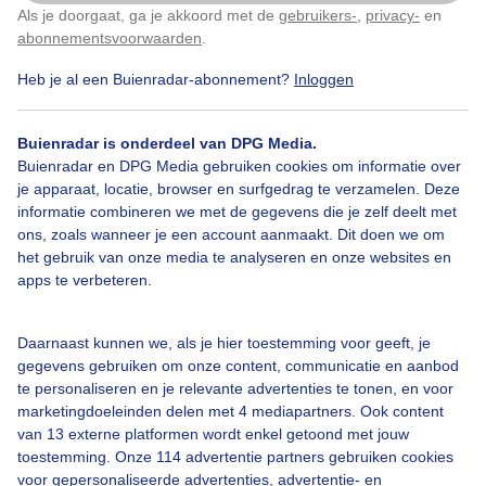
Als je doorgaat, ga je akkoord met de
gebruikers-
,
privacy-
en
Klik
hier
om dit aan te passen
abonnementsvoorwaarden
.
Heb je al een Buienradar-abonnement?
Inloggen
Herfst
Buienradar is onderdeel van DPG Media.
Buienradar en DPG Media gebruiken cookies om informatie over
je apparaat, locatie, browser en surfgedrag te verzamelen. Deze
Bekijk slideshow
informatie combineren we met de gegevens die je zelf deelt met
ons, zoals wanneer je een account aanmaakt. Dit doen we om
het gebruik van onze media te analyseren en onze websites en
apps te verbeteren.
Een moment geduld aub...
Daarnaast kunnen we, als je hier toestemming voor geeft, je
gegevens gebruiken om onze content, communicatie en aanbod
te personaliseren en je relevante advertenties te tonen, en voor
marketingdoeleinden delen met 4 mediapartners. Ook content
van 13 externe platformen wordt enkel getoond met jouw
toestemming. Onze 114 advertentie partners gebruiken cookies
voor gepersonaliseerde advertenties, advertentie- en