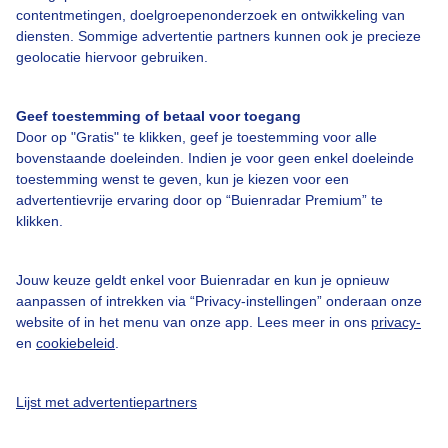
contentmetingen, doelgroepenonderzoek en ontwikkeling van
Over Buienradar
diensten. Sommige advertentie partners kunnen ook je precieze
geolocatie hiervoor gebruiken.
Bedrijfsgegevens
Veelgestelde vragen
Geef toestemming of betaal voor toegang
Door op "Gratis" te klikken, geef je toestemming voor alle
Contact
bovenstaande doeleinden. Indien je voor geen enkel doeleinde
Toegankelijkheid
toestemming wenst te geven, kun je kiezen voor een
advertentievrije ervaring door op “Buienradar Premium” te
Gebruikersvoorwaarden
klikken.
Adverteren
Buienradar Team
Jouw keuze geldt enkel voor Buienradar en kun je opnieuw
aanpassen of intrekken via “Privacy-instellingen” onderaan onze
Privacy beleid
website of in het menu van onze app. Lees meer in ons
privacy-
en
cookiebeleid
.
Cookie beleid
Privacy instellingen
Lijst met advertentiepartners
Gratis weerdata