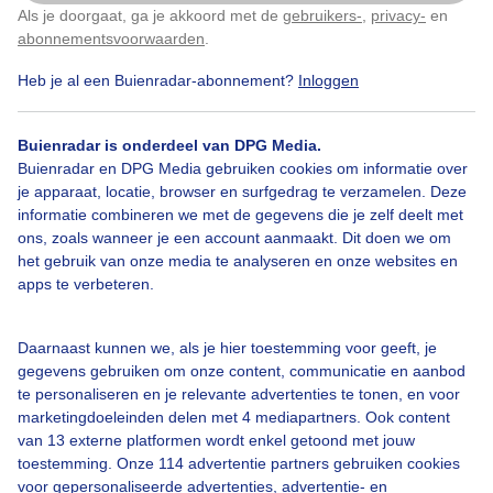
Als je doorgaat, ga je akkoord met de
gebruikers-
,
privacy-
en
Klik
hier
om dit aan te passen
abonnementsvoorwaarden
.
Heb je al een Buienradar-abonnement?
Inloggen
Woeste
Zee
Herfst
Buienradar is onderdeel van DPG Media.
Buienradar en DPG Media gebruiken cookies om informatie over
Bekijk slideshow
je apparaat, locatie, browser en surfgedrag te verzamelen. Deze
informatie combineren we met de gegevens die je zelf deelt met
ons, zoals wanneer je een account aanmaakt. Dit doen we om
het gebruik van onze media te analyseren en onze websites en
apps te verbeteren.
Een moment geduld aub...
Daarnaast kunnen we, als je hier toestemming voor geeft, je
gegevens gebruiken om onze content, communicatie en aanbod
te personaliseren en je relevante advertenties te tonen, en voor
marketingdoeleinden delen met 4 mediapartners. Ook content
van 13 externe platformen wordt enkel getoond met jouw
toestemming. Onze 114 advertentie partners gebruiken cookies
voor gepersonaliseerde advertenties, advertentie- en
Over Buienradar