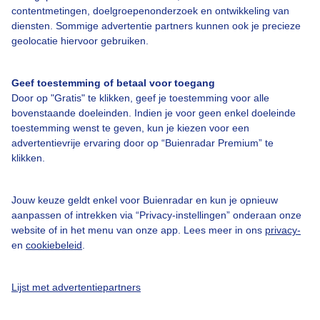
contentmetingen, doelgroepenonderzoek en ontwikkeling van
diensten. Sommige advertentie partners kunnen ook je precieze
Bedrijfsgegevens
geolocatie hiervoor gebruiken.
Veelgestelde vragen
Geef toestemming of betaal voor toegang
Contact
Door op "Gratis" te klikken, geef je toestemming voor alle
Toegankelijkheid
bovenstaande doeleinden. Indien je voor geen enkel doeleinde
toestemming wenst te geven, kun je kiezen voor een
Gebruikersvoorwaarden
advertentievrije ervaring door op “Buienradar Premium” te
klikken.
Adverteren
Buienradar Team
Jouw keuze geldt enkel voor Buienradar en kun je opnieuw
Privacy beleid
aanpassen of intrekken via “Privacy-instellingen” onderaan onze
website of in het menu van onze app. Lees meer in ons
privacy-
Cookie beleid
en
cookiebeleid
.
Privacy instellingen
Gratis weerdata
Lijst met advertentiepartners
@BuienradarNL