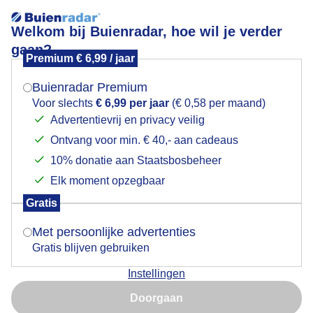
Welkom bij Buienradar, hoe wil je verder
gaan?
Premium € 6,99 / jaar
Mogen we je locatie gebruiken voor het
woeste zee
weer?
Buienradar Premium
Voor slechts
€ 6,99 per jaar
(€ 0,58 per maand)
Advertentievrij en privacy veilig
Ontvang voor min. € 40,- aan cadeaus
Indien je hier nog geen akkoord op hebt gegeven,
verschijnt er zo een pop-up uit je browser waarin
10% donatie aan Staatsbosbeheer
deze toestemming gevraagd wordt.
Elk moment opzegbaar
Gratis
Is goed, toon de popup
Met persoonlijke advertenties
Gratis blijven gebruiken
woeste zee
Instellingen
Nu niet, misschien later
Door: Layla Wijsmuller-Vafi
Gemaakt: 17-11-2025, 93x bekeken
Doorgaan
Gebruik je Safari en wil je niet elke dag deze pop-up zien?