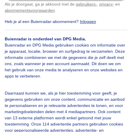
Als je doorgaat, ga je akkoord met de
gebruikers-
,
privacy-
en
Klik
hier
om dit aan te passen
abonnementsvoorwaarden
.
Heb je al een Buienradar-abonnement?
Inloggen
#regenboog
Regen
Wolken
Buienradar is onderdeel van DPG Media.
Buienradar en DPG Media gebruiken cookies om informatie over
je apparaat, locatie, browser en surfgedrag te verzamelen. Deze
Bekijk slideshow
informatie combineren we met de gegevens die je zelf deelt met
ons, zoals wanneer je een account aanmaakt. Dit doen we om
het gebruik van onze media te analyseren en onze websites en
apps te verbeteren.
Een moment geduld aub...
Daarnaast kunnen we, als je hier toestemming voor geeft, je
gegevens gebruiken om onze content, communicatie en aanbod
te personaliseren en je relevante advertenties te tonen, en voor
marketingdoeleinden delen met 4 mediapartners. Ook content
van 13 externe platformen wordt enkel getoond met jouw
toestemming. Onze 114 advertentie partners gebruiken cookies
voor gepersonaliseerde advertenties, advertentie- en