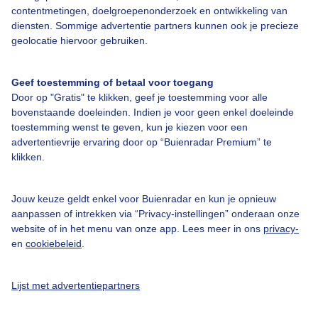
contentmetingen, doelgroepenonderzoek en ontwikkeling van
Over Buienradar
diensten. Sommige advertentie partners kunnen ook je precieze
geolocatie hiervoor gebruiken.
Bedrijfsgegevens
Veelgestelde vragen
Geef toestemming of betaal voor toegang
Door op "Gratis" te klikken, geef je toestemming voor alle
Contact
bovenstaande doeleinden. Indien je voor geen enkel doeleinde
Toegankelijkheid
toestemming wenst te geven, kun je kiezen voor een
advertentievrije ervaring door op “Buienradar Premium” te
Gebruikersvoorwaarden
klikken.
Adverteren
Jouw keuze geldt enkel voor Buienradar en kun je opnieuw
Buienradar Team
aanpassen of intrekken via “Privacy-instellingen” onderaan onze
Privacy beleid
website of in het menu van onze app. Lees meer in ons
privacy-
en
cookiebeleid
.
Cookie beleid
Privacy instellingen
Lijst met advertentiepartners
Gratis weerdata