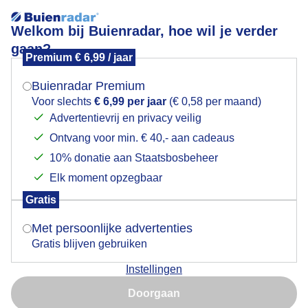
Welkom bij Buienradar, hoe wil je verder
gaan?
Premium € 6,99 / jaar
Mogen we je locatie gebruiken voor het
Lees meer.
weer?
Buienradar Premium
Regenboog regenwolken en hagel bij Zuidhorn
Voor slechts
€ 6,99 per jaar
(€ 0,58 per maand)
Advertentievrij en privacy veilig
Ontvang voor min. € 40,- aan cadeaus
Indien je hier nog geen akkoord op hebt gegeven,
verschijnt er zo een pop-up uit je browser waarin
10% donatie aan Staatsbosbeheer
deze toestemming gevraagd wordt.
Elk moment opzegbaar
Gratis
Is goed, toon de popup
Met persoonlijke advertenties
Gratis blijven gebruiken
Een mooie regenboog regenwolken regen en hagel
Instellingen
Nu niet, misschien later
boven de landerijen bij Zuidhorn
Doorgaan
Gebruik je Safari en wil je niet elke dag deze pop-up zien?
Door: Arnout Bolt
Gemaakt: 17-11-2025, 24x bekeken