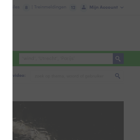
tie:
Files
| Treinmeldingen
Mijn Account
8
12
foto & video: