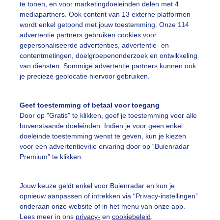
tigheid vanmorgen vroeg terwijl we het licht opzoeken
te tonen, en voor marketingdoeleinden delen met 4
mediapartners. Ook content van 13 externe platformen
r: Joost Mooij
Gemaakt: 17-11-2025, 47x bekeken
wordt enkel getoond met jouw toestemming. Onze 114
advertentie partners gebruiken cookies voor
gepersonaliseerde advertenties, advertentie- en
egen
contentmetingen, doelgroepenonderzoek en ontwikkeling
van diensten. Sommige advertentie partners kunnen ook
je precieze geolocatie hiervoor gebruiken.
ekijk slideshow
Geef toestemming of betaal voor toegang
Door op "Gratis" te klikken, geef je toestemming voor alle
bovenstaande doeleinden. Indien je voor geen enkel
doeleinde toestemming wenst te geven, kun je kiezen
voor een advertentievrije ervaring door op “Buienradar
Een moment geduld
Premium” te klikken.
Jouw keuze geldt enkel voor Buienradar en kun je
opnieuw aanpassen of intrekken via “Privacy-instellingen”
uienradar
Mijn weer
onderaan onze website of in het menu van onze app.
Lees meer in ons
privacy-
en
cookiebeleid
.