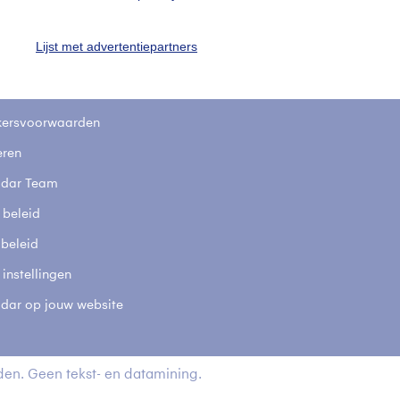
fsgegevens
De Bilt
stelde vragen
Lijst met advertentiepartners
t
elijkheid
kersvoorwaarden
eren
adar Team
 beleid
 beleid
 instellingen
adar op jouw website
en. Geen tekst- en datamining.