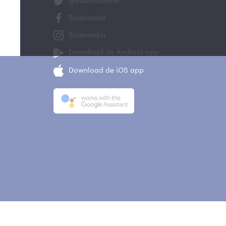
@BuienradarNL
Buienradar
Buienradar
Download de Android app
Download de iOS app