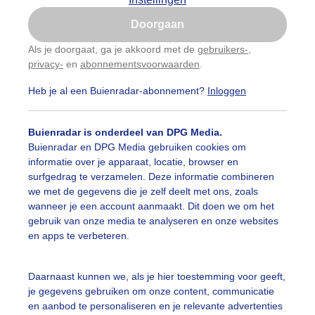
Is goed, toon de popup
Doorgaan
Nu niet, misschien later
Als je doorgaat, ga je akkoord met de
gebruikers-
,
privacy-
en
abonnementsvoorwaarden
.
Gebruik je Safari en wil je niet elke dag deze pop-up
zien?
Heb je al een Buienradar-abonnement?
Inloggen
Klik
hier
om dit aan te passen
Buienradar is onderdeel van DPG Media.
Buienradar en DPG Media gebruiken cookies om
informatie over je apparaat, locatie, browser en
surfgedrag te verzamelen. Deze informatie combineren
we met de gegevens die je zelf deelt met ons, zoals
wanneer je een account aanmaakt. Dit doen we om het
gebruik van onze media te analyseren en onze websites
en apps te verbeteren.
Daarnaast kunnen we, als je hier toestemming voor geeft,
je gegevens gebruiken om onze content, communicatie
en aanbod te personaliseren en je relevante advertenties