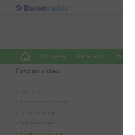
Mijn weer
Nederland
Wereld
Foto en video
N
Uitgelicht
Weerfoto van de maand
Laatst toegevoegd
Best gewaardeerd
Populaire categorieën