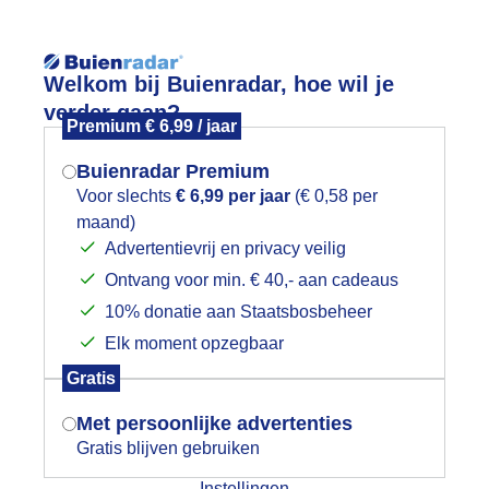
Reisinforma
Welkom bij Buienradar, hoe wil je
verder gaan?
Premium € 6,99 / jaar
Buienradar Premium
Voor slechts
€ 6,99 per jaar
(€ 0,58 per
wijd
Foto en video
Weerzine
maand)
Mogen we je locatie gebruiken voor
Advertentievrij en privacy veilig
het weer?
Zoeken in 
Ontvang voor min. € 40,- aan cadeaus
10% donatie aan Staatsbosbeheer
attigheid
Elk moment opzegbaar
Indien je hier nog geen akkoord op hebt
Gratis
gegeven, verschijnt er zo een pop-up uit
je browser waarin deze toestemming
Met persoonlijke advertenties
gevraagd wordt.
Gratis blijven gebruiken
Instellingen