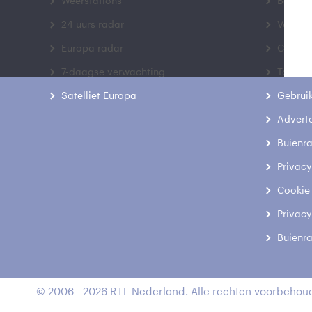
Weerstations
Bedrij
24 uurs radar
Veelge
Europa radar
Contac
7-daagse verwachting
Toegank
Satelliet Europa
Gebrui
Advert
Buienr
Privacy
Cookie
Privacy
Buienr
© 2006 - 2026 RTL Nederland. Alle rechten voorbehoud