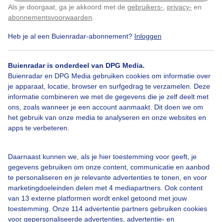
Als je doorgaat, ga je akkoord met de
gebruikers-
,
privacy-
en
Klik
hier
om dit aan te passen
Door: public
Gemaakt: 16-11-2025, 39x bekeken
abonnementsvoorwaarden
.
Heb je al een Buienradar-abonnement?
Inloggen
Buienradar is onderdeel van DPG Media.
Buienradar en DPG Media gebruiken cookies om informatie over
Bekijk slideshow
je apparaat, locatie, browser en surfgedrag te verzamelen. Deze
informatie combineren we met de gegevens die je zelf deelt met
ons, zoals wanneer je een account aanmaakt. Dit doen we om
het gebruik van onze media te analyseren en onze websites en
apps te verbeteren.
Een moment geduld aub...
Daarnaast kunnen we, als je hier toestemming voor geeft, je
gegevens gebruiken om onze content, communicatie en aanbod
te personaliseren en je relevante advertenties te tonen, en voor
marketingdoeleinden delen met 4 mediapartners. Ook content
van 13 externe platformen wordt enkel getoond met jouw
toestemming. Onze 114 advertentie partners gebruiken cookies
voor gepersonaliseerde advertenties, advertentie- en