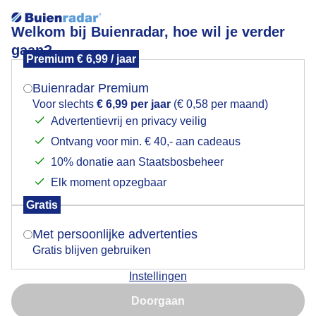
Welkom bij Buienradar, hoe wil je verder
gaan?
Premium € 6,99 / jaar
Mogen we je locatie gebruiken voor het
1e vorstdag / avond
weer?
Buienradar Premium
Voor slechts
€ 6,99 per jaar
(€ 0,58 per maand)
Advertentievrij en privacy veilig
Ontvang voor min. € 40,- aan cadeaus
Indien je hier nog geen akkoord op hebt gegeven,
verschijnt er zo een pop-up uit je browser waarin
10% donatie aan Staatsbosbeheer
deze toestemming gevraagd wordt.
Elk moment opzegbaar
Gratis
Is goed, toon de popup
Met persoonlijke advertenties
Gratis blijven gebruiken
Instellingen
Nu niet, misschien later
Doorgaan
Gebruik je Safari en wil je niet elke dag deze pop-up zien?