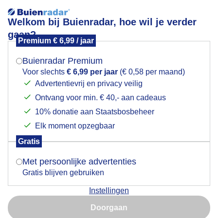
Welkom bij Buienradar, hoe wil je verder
gaan?
Premium € 6,99 / jaar
Mogen we je locatie gebruiken voor het
NAMIDDAGZON BLAUWE LUCHT REFLECTIE
weer?
BUITENGEBIED WOGNUM NH 16 NOVEMBER
Buienradar Premium
Voor slechts
€ 6,99 per jaar
(€ 0,58 per maand)
Advertentievrij en privacy veilig
Ontvang voor min. € 40,- aan cadeaus
Indien je hier nog geen akkoord op hebt gegeven,
verschijnt er zo een pop-up uit je browser waarin
10% donatie aan Staatsbosbeheer
deze toestemming gevraagd wordt.
Elk moment opzegbaar
Gratis
Is goed, toon de popup
Met persoonlijke advertenties
Gratis blijven gebruiken
Instellingen
Nu niet, misschien later
Doorgaan
Gebruik je Safari en wil je niet elke dag deze pop-up zien?