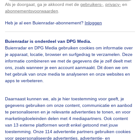
Als je doorgaat, ga je akkoord met de
gebruikers-
,
privacy-
en
Klik
hier
om dit aan te passen
abonnementsvoorwaarden
.
Door: Jannie Lukasse Fongers
Gemaakt: 16-11-2025, 11x bekeken
Heb je al een Buienradar-abonnement?
Inloggen
Buienradar is onderdeel van DPG Media.
Buienradar en DPG Media gebruiken cookies om informatie over
je apparaat, locatie, browser en surfgedrag te verzamelen. Deze
Bekijk slideshow
informatie combineren we met de gegevens die je zelf deelt met
ons, zoals wanneer je een account aanmaakt. Dit doen we om
het gebruik van onze media te analyseren en onze websites en
apps te verbeteren.
Daarnaast kunnen we, als je hier toestemming voor geeft, je
Een moment geduld aub...
gegevens gebruiken om onze content, communicatie en aanbod
te personaliseren en je relevante advertenties te tonen, en voor
marketingdoeleinden delen met 4 mediapartners. Ook content
van 13 externe platformen wordt enkel getoond met jouw
toestemming. Onze 114 advertentie partners gebruiken cookies
voor gepersonaliseerde advertenties, advertentie- en