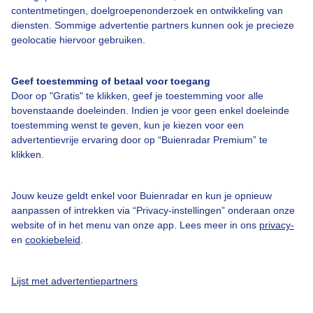
contentmetingen, doelgroepenonderzoek en ontwikkeling van
Over Buienradar
diensten. Sommige advertentie partners kunnen ook je precieze
geolocatie hiervoor gebruiken.
Bedrijfsgegevens
Geef toestemming of betaal voor toegang
Veelgestelde vragen
Door op "Gratis" te klikken, geef je toestemming voor alle
Contact
bovenstaande doeleinden. Indien je voor geen enkel doeleinde
toestemming wenst te geven, kun je kiezen voor een
Toegankelijkheid
advertentievrije ervaring door op “Buienradar Premium” te
Gebruikersvoorwaarden
klikken.
Adverteren
Jouw keuze geldt enkel voor Buienradar en kun je opnieuw
Buienradar Team
aanpassen of intrekken via “Privacy-instellingen” onderaan onze
Privacy beleid
website of in het menu van onze app. Lees meer in ons
privacy-
en
cookiebeleid
.
Cookie beleid
Privacy instellingen
Lijst met advertentiepartners
Gratis weerdata