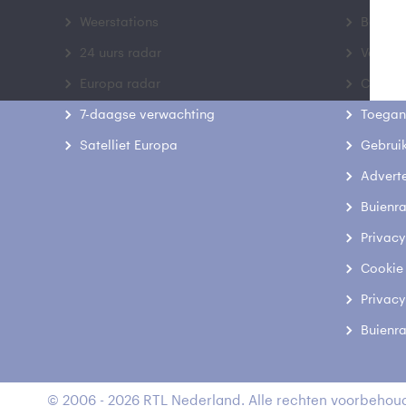
Weerstations
Bedrij
24 uurs radar
Veelge
Europa radar
Contac
7-daagse verwachting
Toegank
Satelliet Europa
Gebrui
Advert
Buienr
Privacy
Cookie
Privacy
Buienr
© 2006 - 2026 RTL Nederland. Alle rechten voorbehoud