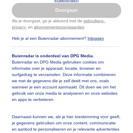
Is goed, toon de popup
Doorgaan
Nu niet, misschien later
Als je doorgaat, ga je akkoord met de
gebruikers-
,
privacy-
en
abonnementsvoorwaarden
.
Gebruik je Safari en wil je niet elke dag deze pop-up
zien?
Heb je al een Buienradar-abonnement?
Inloggen
Klik
hier
om dit aan te passen
Buienradar is onderdeel van DPG Media.
Buienradar en DPG Media gebruiken cookies om
informatie over je apparaat, locatie, browser en
surfgedrag te verzamelen. Deze informatie combineren
we met de gegevens die je zelf deelt met ons, zoals
wanneer je een account aanmaakt. Dit doen we om het
gebruik van onze media te analyseren en onze websites
en apps te verbeteren.
Daarnaast kunnen we, als je hier toestemming voor geeft,
je gegevens gebruiken om onze content, communicatie
en aanbod te personaliseren en je relevante advertenties