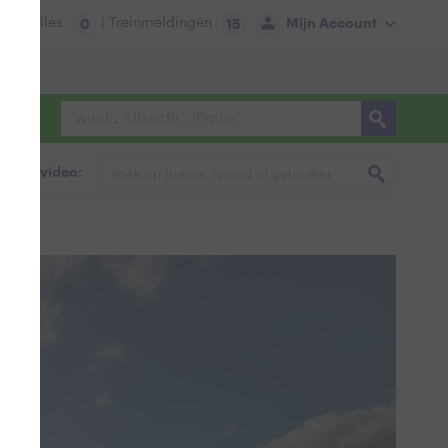
tie:
Files
| Treinmeldingen
Mijn Account
0
15
foto & video: