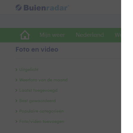
Mijn weer
Nederland
Wereld
Foto en video
Z
Uitgelicht
Weerfoto van de maand
Laatst toegevoegd
Best gewaardeerd
Populaire categorieën
Foto/video toevoegen