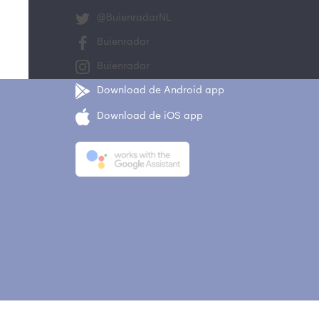
@BuienradarNL
Buienradar
Buienradar
Download de Android app
Download de iOS app