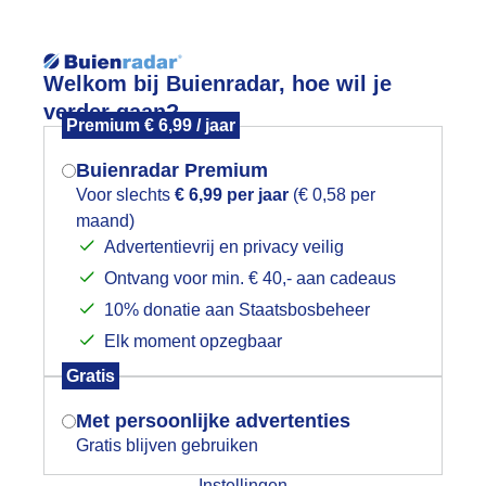
Reisinforma
Lees meer.
Welkom bij Buienradar, hoe wil je
verder gaan?
Premium € 6,99 / jaar
wijd
Foto en video
Weerzine
Buienradar Premium
Zoeken in 
Voor slechts
€ 6,99 per jaar
(€ 0,58 per
maand)
Mogen we je locatie gebruiken voor
andvoort aan Zee
Advertentievrij en privacy veilig
het weer?
Ontvang voor min. € 40,- aan cadeaus
10% donatie aan Staatsbosbeheer
Elk moment opzegbaar
Indien je hier nog geen akkoord op hebt
Gratis
gegeven, verschijnt er zo een pop-up uit
je browser waarin deze toestemming
Met persoonlijke advertenties
gevraagd wordt.
Gratis blijven gebruiken
Instellingen