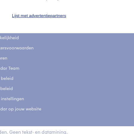
fsgegevens
De Bilt
Lijst met advertentiepartners
stelde vragen
t
elijkheid
kersvoorwaarden
eren
adar Team
 beleid
 beleid
 instellingen
adar op jouw website
en. Geen tekst- en datamining.