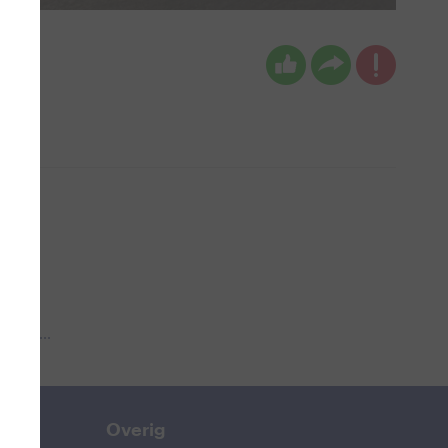
 aub...
Overig