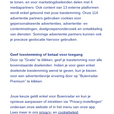
te tonen, en voor marketingdoeleinden delen met 4
mediapartners. Ook content van 13 externe platformen
twaaien Zandvoort aan Zee
wordt enkel getoond met jouw toestemming. Onze 114
r: Sandra Hols-Brugman
Gemaakt: 16-11-2025, 96x bekeken
advertentie partners gebruiken cookies voor
gepersonaliseerde advertenties, advertentie- en
contentmetingen, doelgroepenonderzoek en ontwikkeling
erfst
Zon
Wolken
van diensten. Sommige advertentie partners kunnen ook
je precieze geolocatie hiervoor gebruiken.
ekijk slideshow
Geef toestemming of betaal voor toegang
Door op "Gratis" te klikken, geef je toestemming voor alle
bovenstaande doeleinden. Indien je voor geen enkel
doeleinde toestemming wenst te geven, kun je kiezen
voor een advertentievrije ervaring door op “Buienradar
Premium” te klikken.
Een moment geduld
Jouw keuze geldt enkel voor Buienradar en kun je
opnieuw aanpassen of intrekken via “Privacy-instellingen”
onderaan onze website of in het menu van onze app.
uienradar
Mijn weer
Lees meer in ons
privacy-
en
cookiebeleid
.