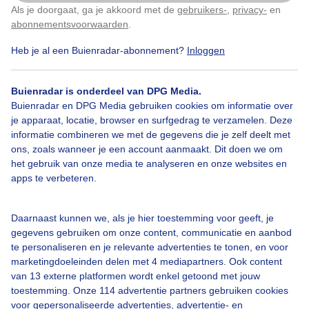
Als je doorgaat, ga je akkoord met de
gebruikers-
,
privacy-
en
Klik
hier
om dit aan te passen
abonnementsvoorwaarden
.
Herfst
Regen
Heb je al een Buienradar-abonnement?
Inloggen
Buienradar is onderdeel van DPG Media.
Bekijk slideshow
Buienradar en DPG Media gebruiken cookies om informatie over
je apparaat, locatie, browser en surfgedrag te verzamelen. Deze
informatie combineren we met de gegevens die je zelf deelt met
ons, zoals wanneer je een account aanmaakt. Dit doen we om
het gebruik van onze media te analyseren en onze websites en
apps te verbeteren.
Een moment geduld aub...
Daarnaast kunnen we, als je hier toestemming voor geeft, je
gegevens gebruiken om onze content, communicatie en aanbod
te personaliseren en je relevante advertenties te tonen, en voor
marketingdoeleinden delen met 4 mediapartners. Ook content
van 13 externe platformen wordt enkel getoond met jouw
toestemming. Onze 114 advertentie partners gebruiken cookies
Over Buienradar
voor gepersonaliseerde advertenties, advertentie- en