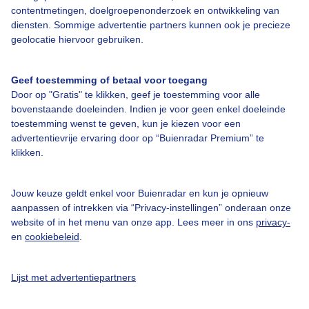
contentmetingen, doelgroepenonderzoek en ontwikkeling van
diensten. Sommige advertentie partners kunnen ook je precieze
Bedrijfsgegevens
geolocatie hiervoor gebruiken.
Veelgestelde vragen
Geef toestemming of betaal voor toegang
Contact
Door op "Gratis" te klikken, geef je toestemming voor alle
Toegankelijkheid
bovenstaande doeleinden. Indien je voor geen enkel doeleinde
toestemming wenst te geven, kun je kiezen voor een
Gebruikersvoorwaarden
advertentievrije ervaring door op “Buienradar Premium” te
Adverteren
klikken.
Buienradar Team
Jouw keuze geldt enkel voor Buienradar en kun je opnieuw
Privacy beleid
aanpassen of intrekken via “Privacy-instellingen” onderaan onze
Cookie beleid
website of in het menu van onze app. Lees meer in ons
privacy-
en
cookiebeleid
.
Privacy instellingen
Gratis weerdata
Lijst met advertentiepartners
@BuienradarNL