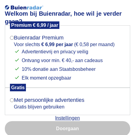
Welkom bij Buienradar, hoe wil je verder
gaan?
Premium € 6,99 / jaar
Mogen we je locatie gebruiken voor het
windstil
weer?
Buienradar Premium
Voor slechts
€ 6,99 per jaar
(€ 0,58 per maand)
Advertentievrij en privacy veilig
Ontvang voor min. € 40,- aan cadeaus
Indien je hier nog geen akkoord op hebt gegeven,
verschijnt er zo een pop-up uit je browser waarin
10% donatie aan Staatsbosbeheer
deze toestemming gevraagd wordt.
Elk moment opzegbaar
Gratis
Is goed, toon de popup
Met persoonlijke advertenties
Gratis blijven gebruiken
dus een mooi spiegeltje in Katwijk aan de Rijn
Instellingen
Nu niet, misschien later
Door: Gieny Westra
Gemaakt: 16-11-2025, 45x bekeken
Doorgaan
Gebruik je Safari en wil je niet elke dag deze pop-up zien?