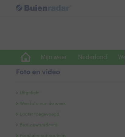
Mijn weer
Nederland
Wereld
Foto en video
B
Uitgelicht
Weerfoto van de week
Laatst toegevoegd
Best gewaardeerd
Populaire categorieën