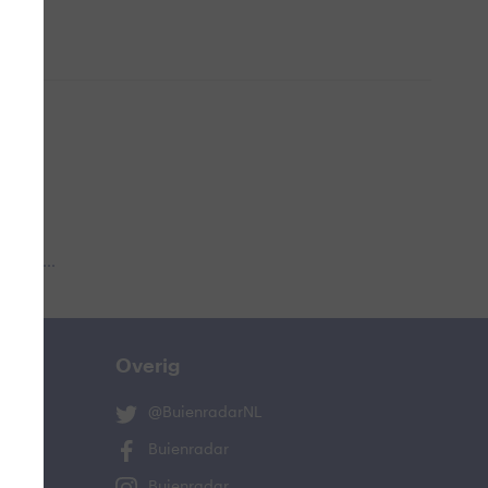
 aub...
Overig
@BuienradarNL
Buienradar
Buienradar