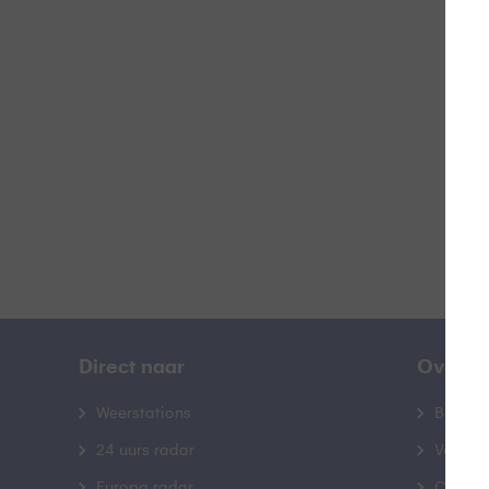
H
B
Direct naar
Over B
Weerstations
Bedrij
24 uurs radar
Veelge
Europa radar
Contac