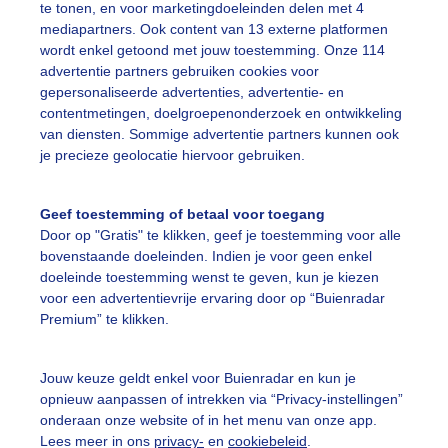
te tonen, en voor marketingdoeleinden delen met 4
mediapartners. Ook content van 13 externe platformen
erfst
Wolken
wordt enkel getoond met jouw toestemming. Onze 114
advertentie partners gebruiken cookies voor
gepersonaliseerde advertenties, advertentie- en
ekijk slideshow
contentmetingen, doelgroepenonderzoek en ontwikkeling
van diensten. Sommige advertentie partners kunnen ook
je precieze geolocatie hiervoor gebruiken.
Geef toestemming of betaal voor toegang
Door op "Gratis" te klikken, geef je toestemming voor alle
Een moment geduld
bovenstaande doeleinden. Indien je voor geen enkel
doeleinde toestemming wenst te geven, kun je kiezen
voor een advertentievrije ervaring door op “Buienradar
Premium” te klikken.
uienradar
Mijn weer
Jouw keuze geldt enkel voor Buienradar en kun je
fsgegevens
De Bilt
opnieuw aanpassen of intrekken via “Privacy-instellingen”
stelde vragen
onderaan onze website of in het menu van onze app.
Lees meer in ons
privacy-
en
cookiebeleid
.
t