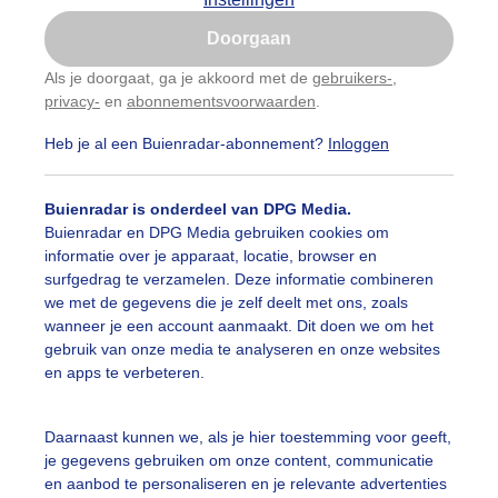
Is goed, toon de popup
Doorgaan
Nu niet, misschien later
Als je doorgaat, ga je akkoord met de
gebruikers-
,
privacy-
en
abonnementsvoorwaarden
.
Gebruik je Safari en wil je niet elke dag deze pop-up
zien?
Heb je al een Buienradar-abonnement?
Inloggen
Klik
hier
om dit aan te passen
Buienradar is onderdeel van DPG Media.
Buienradar en DPG Media gebruiken cookies om
informatie over je apparaat, locatie, browser en
surfgedrag te verzamelen. Deze informatie combineren
we met de gegevens die je zelf deelt met ons, zoals
wanneer je een account aanmaakt. Dit doen we om het
gebruik van onze media te analyseren en onze websites
en apps te verbeteren.
dikke jas kan wel weer aan
Daarnaast kunnen we, als je hier toestemming voor geeft,
je gegevens gebruiken om onze content, communicatie
r: Jos Hebben
Gemaakt: 16-11-2025, 26x bekeken
en aanbod te personaliseren en je relevante advertenties