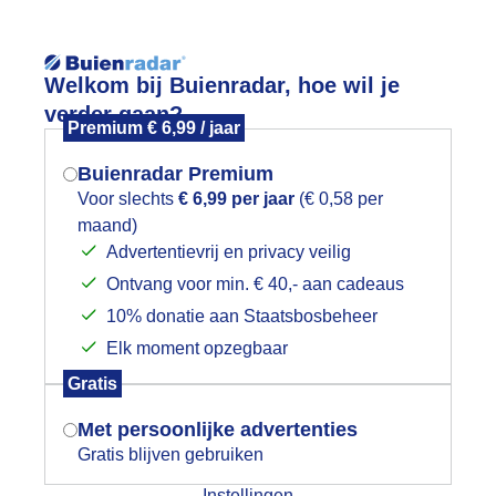
Reisinforma
Welkom bij Buienradar, hoe wil je
verder gaan?
Premium € 6,99 / jaar
Buienradar Premium
Voor slechts
€ 6,99 per jaar
(€ 0,58 per
wijd
Foto en video
Weerzine
maand)
Mogen we je locatie gebruiken voor
Advertentievrij en privacy veilig
het weer?
Zoeken in 
Ontvang voor min. € 40,- aan cadeaus
10% donatie aan Staatsbosbeheer
ewolkt koud en even droog
Elk moment opzegbaar
Indien je hier nog geen akkoord op hebt
Gratis
gegeven, verschijnt er zo een pop-up uit
je browser waarin deze toestemming
Met persoonlijke advertenties
gevraagd wordt.
Gratis blijven gebruiken
Instellingen