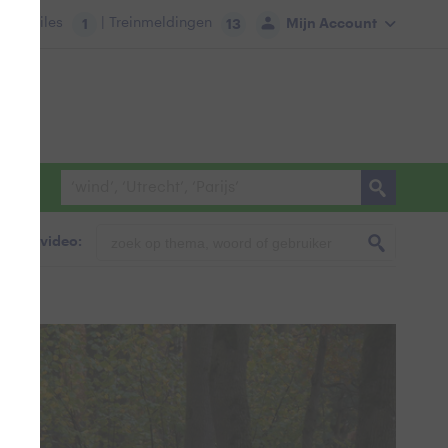
tie:
Files
| Treinmeldingen
Mijn Account
1
13
foto & video: