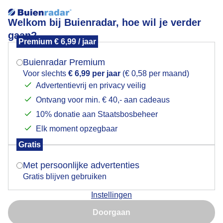
Welkom bij Buienradar, hoe wil je verder
gaan?
Premium € 6,99 / jaar
Mogen we je locatie gebruiken voor het
Intocht
weer?
Buienradar Premium
Voor slechts
€ 6,99 per jaar
(€ 0,58 per maand)
Een natte intocht dit jaar maar niet echt koud
Advertentievrij en privacy veilig
Ontvang voor min. € 40,- aan cadeaus
Indien je hier nog geen akkoord op hebt gegeven,
Door: Joost Mooij
Gemaakt: 15-11-2025, 46x bekeken
verschijnt er zo een pop-up uit je browser waarin
10% donatie aan Staatsbosbeheer
deze toestemming gevraagd wordt.
Elk moment opzegbaar
Gratis
Is goed, toon de popup
Sinterklaas
Zonsopkomst
Met persoonlijke advertenties
Gratis blijven gebruiken
Bekijk slideshow
Instellingen
Nu niet, misschien later
Doorgaan
Gebruik je Safari en wil je niet elke dag deze pop-up zien?