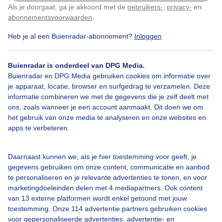
Als je doorgaat, ga je akkoord met de
gebruikers-
,
privacy-
en
Klik
hier
om dit aan te passen
abonnementsvoorwaarden
.
Heb je al een Buienradar-abonnement?
Inloggen
Een moment geduld aub...
Buienradar is onderdeel van DPG Media.
Buienradar en DPG Media gebruiken cookies om informatie over
je apparaat, locatie, browser en surfgedrag te verzamelen. Deze
informatie combineren we met de gegevens die je zelf deelt met
ons, zoals wanneer je een account aanmaakt. Dit doen we om
Over Buienradar
het gebruik van onze media te analyseren en onze websites en
apps te verbeteren.
Bedrijfsgegevens
Daarnaast kunnen we, als je hier toestemming voor geeft, je
Veelgestelde vragen
gegevens gebruiken om onze content, communicatie en aanbod
Contact
te personaliseren en je relevante advertenties te tonen, en voor
marketingdoeleinden delen met 4 mediapartners. Ook content
Toegankelijkheid
van 13 externe platformen wordt enkel getoond met jouw
toestemming. Onze 114 advertentie partners gebruiken cookies
Gebruikersvoorwaarden
voor gepersonaliseerde advertenties, advertentie- en