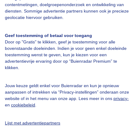
Adverteren
contentmetingen, doelgroepenonderzoek en ontwikkeling van
diensten. Sommige advertentie partners kunnen ook je precieze
Buienradar Team
geolocatie hiervoor gebruiken.
Privacy beleid
Cookie beleid
Geef toestemming of betaal voor toegang
Door op "Gratis" te klikken, geef je toestemming voor alle
Privacy instellingen
bovenstaande doeleinden. Indien je voor geen enkel doeleinde
Gratis weerdata
toestemming wenst te geven, kun je kiezen voor een
advertentievrije ervaring door op “Buienradar Premium” te
klikken.
@BuienradarNL
Buienradar
Jouw keuze geldt enkel voor Buienradar en kun je opnieuw
Buienradar
aanpassen of intrekken via “Privacy-instellingen” onderaan onze
website of in het menu van onze app. Lees meer in ons
privacy-
en
cookiebeleid
.
Lijst met advertentiepartners
© 2006 - 2026 RTL Nederland. Alle rechten voorbehouden. Geen tekst-