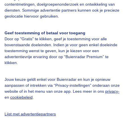
contentmetingen, doelgroepenonderzoek en ontwikkeling van
diensten. Sommige advertentie partners kunnen ook je precieze
Bedrijfsgegevens
geolocatie hiervoor gebruiken.
Veelgestelde vragen
Geef toestemming of betaal voor toegang
Contact
Door op "Gratis" te klikken, geef je toestemming voor alle
Toegankelijkheid
bovenstaande doeleinden. Indien je voor geen enkel doeleinde
toestemming wenst te geven, kun je kiezen voor een
Gebruikersvoorwaarden
advertentievrije ervaring door op “Buienradar Premium” te
klikken.
Adverteren
Buienradar Team
Jouw keuze geldt enkel voor Buienradar en kun je opnieuw
Privacy beleid
aanpassen of intrekken via “Privacy-instellingen” onderaan onze
website of in het menu van onze app. Lees meer in ons
privacy-
Cookie beleid
en
cookiebeleid
.
Privacy instellingen
Gratis weerdata
Lijst met advertentiepartners
@BuienradarNL