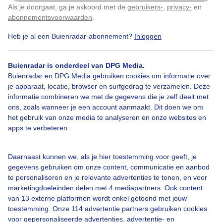
Als je doorgaat, ga je akkoord met de
gebruikers-
,
privacy-
en
Klik
hier
om dit aan te passen
abonnementsvoorwaarden
.
Heb je al een Buienradar-abonnement?
Inloggen
Herfst
Regen
Zonsondergang
Buienradar is onderdeel van DPG Media.
Buienradar en DPG Media gebruiken cookies om informatie over
Bekijk slideshow
je apparaat, locatie, browser en surfgedrag te verzamelen. Deze
informatie combineren we met de gegevens die je zelf deelt met
ons, zoals wanneer je een account aanmaakt. Dit doen we om
het gebruik van onze media te analyseren en onze websites en
apps te verbeteren.
Een moment geduld aub...
Daarnaast kunnen we, als je hier toestemming voor geeft, je
gegevens gebruiken om onze content, communicatie en aanbod
te personaliseren en je relevante advertenties te tonen, en voor
marketingdoeleinden delen met 4 mediapartners. Ook content
van 13 externe platformen wordt enkel getoond met jouw
toestemming. Onze 114 advertentie partners gebruiken cookies
Over Buienradar
voor gepersonaliseerde advertenties, advertentie- en