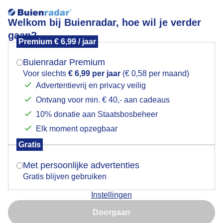
Welkom bij Buienradar, hoe wil je verder
gaan?
Premium € 6,99 / jaar
Mogen we je locatie gebruiken voor het
Donker en nat
weer?
Buienradar Premium
Voor slechts
€ 6,99 per jaar
(€ 0,58 per maand)
Advertentievrij en privacy veilig
Ontvang voor min. € 40,- aan cadeaus
Indien je hier nog geen akkoord op hebt gegeven,
verschijnt er zo een pop-up uit je browser waarin
10% donatie aan Staatsbosbeheer
deze toestemming gevraagd wordt.
Elk moment opzegbaar
Gratis
Is goed, toon de popup
Met persoonlijke advertenties
Gratis blijven gebruiken
17.00 uur vroeg donker en regen herfst
Instellingen
Nu niet, misschien later
Door: Ger Zandbergen
Gemaakt: 14-11-2025, 110x bekeken
Doorgaan
Gebruik je Safari en wil je niet elke dag deze pop-up zien?