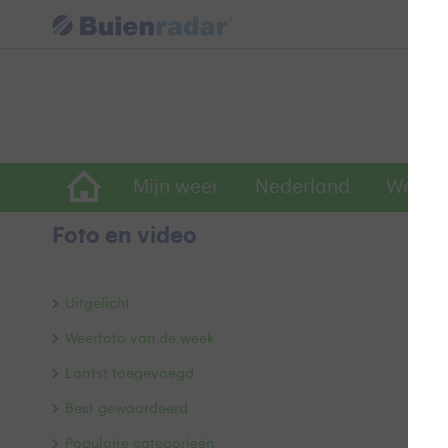
Mijn weer
Nederland
Wereld
Foto en video
C
Uitgelicht
Weerfoto van de week
Laatst toegevoegd
Best gewaardeerd
Populaire categorieën