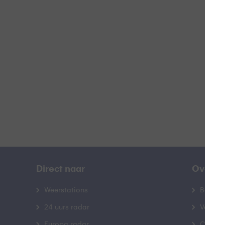
S
B
Direct naar
Over B
Weerstations
Bedrij
24 uurs radar
Veelge
Europa radar
Contac