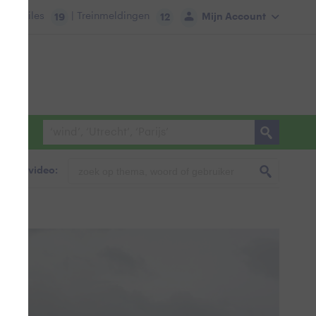
tie:
Files
| Treinmeldingen
Mijn Account
19
12
foto & video: