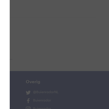
 aub...
Overig
@BuienradarNL
Buienradar
Buienradar