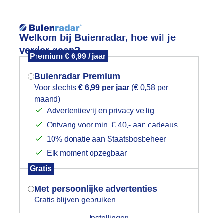
Reisinforma
Welkom bij Buienradar, hoe wil je
verder gaan?
Premium € 6,99 / jaar
Buienradar Premium
Voor slechts
€ 6,99 per jaar
(€ 0,58 per
wijd
Foto en video
Weerzine
maand)
Mogen we je locatie gebruiken voor
Advertentievrij en privacy veilig
het weer?
Zoeken in 
Ontvang voor min. € 40,- aan cadeaus
10% donatie aan Staatsbosbeheer
ode oranje. Portugal
Elk moment opzegbaar
Indien je hier nog geen akkoord op hebt
Gratis
gegeven, verschijnt er zo een pop-up uit
je browser waarin deze toestemming
Met persoonlijke advertenties
gevraagd wordt.
Gratis blijven gebruiken
Instellingen