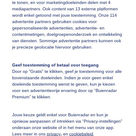
te tonen, en voor marketingdoeleinden delen met 4
mediapartners. Ook content van 13 externe platformen
torm
Regen
Wind
wordt enkel getoond met jouw toestemming. Onze 114
advertentie partners gebruiken cookies voor
gepersonaliseerde advertenties, advertentie- en
ekijk slideshow
contentmetingen, doelgroepenonderzoek en ontwikkeling
van diensten. Sommige advertentie partners kunnen ook
je precieze geolocatie hiervoor gebruiken.
Geef toestemming of betaal voor toegang
Door op "Gratis" te klikken, geef je toestemming voor alle
Een moment geduld
bovenstaande doeleinden. Indien je voor geen enkel
doeleinde toestemming wenst te geven, kun je kiezen
voor een advertentievrije ervaring door op “Buienradar
Premium” te klikken.
uienradar
Mijn weer
Jouw keuze geldt enkel voor Buienradar en kun je
fsgegevens
De Bilt
opnieuw aanpassen of intrekken via “Privacy-instellingen”
stelde vragen
onderaan onze website of in het menu van onze app.
Lees meer in ons
privacy-
en
cookiebeleid
.
t