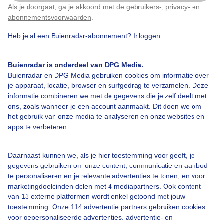
Als je doorgaat, ga je akkoord met de
gebruikers-
,
privacy-
en
Klik
hier
om dit aan te passen
abonnementsvoorwaarden
.
Heb je al een Buienradar-abonnement?
Inloggen
Wolken
Buienradar is onderdeel van DPG Media.
Buienradar en DPG Media gebruiken cookies om informatie over
Bekijk slideshow
je apparaat, locatie, browser en surfgedrag te verzamelen. Deze
informatie combineren we met de gegevens die je zelf deelt met
ons, zoals wanneer je een account aanmaakt. Dit doen we om
het gebruik van onze media te analyseren en onze websites en
apps te verbeteren.
Een moment geduld aub...
Daarnaast kunnen we, als je hier toestemming voor geeft, je
gegevens gebruiken om onze content, communicatie en aanbod
te personaliseren en je relevante advertenties te tonen, en voor
marketingdoeleinden delen met 4 mediapartners. Ook content
van 13 externe platformen wordt enkel getoond met jouw
toestemming. Onze 114 advertentie partners gebruiken cookies
voor gepersonaliseerde advertenties, advertentie- en
Over Buienradar