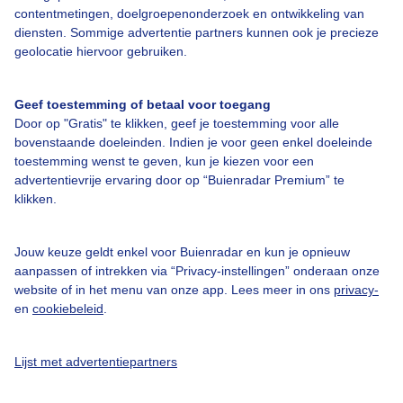
contentmetingen, doelgroepenonderzoek en ontwikkeling van
diensten. Sommige advertentie partners kunnen ook je precieze
Bedrijfsgegevens
geolocatie hiervoor gebruiken.
Veelgestelde vragen
Geef toestemming of betaal voor toegang
Contact
Door op "Gratis" te klikken, geef je toestemming voor alle
Toegankelijkheid
bovenstaande doeleinden. Indien je voor geen enkel doeleinde
toestemming wenst te geven, kun je kiezen voor een
Gebruikersvoorwaarden
advertentievrije ervaring door op “Buienradar Premium” te
klikken.
Adverteren
Buienradar Team
Jouw keuze geldt enkel voor Buienradar en kun je opnieuw
Privacy beleid
aanpassen of intrekken via “Privacy-instellingen” onderaan onze
website of in het menu van onze app. Lees meer in ons
privacy-
Cookie beleid
en
cookiebeleid
.
Privacy instellingen
Gratis weerdata
Lijst met advertentiepartners
@BuienradarNL