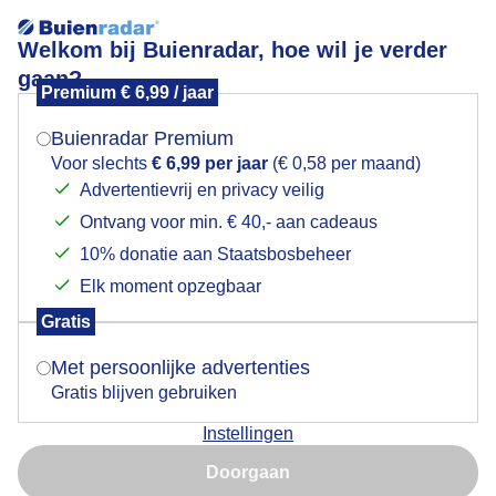
Welkom bij Buienradar, hoe wil je verder
gaan?
Premium € 6,99 / jaar
Mogen we je locatie gebruiken voor het
Voor zonsopkomst
weer?
Buienradar Premium
Voor slechts
€ 6,99 per jaar
(€ 0,58 per maand)
Advertentievrij en privacy veilig
Ontvang voor min. € 40,- aan cadeaus
Indien je hier nog geen akkoord op hebt gegeven,
verschijnt er zo een pop-up uit je browser waarin
10% donatie aan Staatsbosbeheer
deze toestemming gevraagd wordt.
Elk moment opzegbaar
Gratis
Is goed, toon de popup
Met persoonlijke advertenties
Gratis blijven gebruiken
Voor zonsopkomst
Instellingen
Nu niet, misschien later
Door: Astrid Wiessner Hoog
Gemaakt: 13-11-2025, 46x bekeken
Doorgaan
Gebruik je Safari en wil je niet elke dag deze pop-up zien?