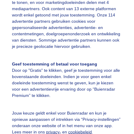
te tonen, en voor marketingdoeleinden delen met 4
mediapartners. Ook content van 13 externe platformen
ekijk slideshow
wordt enkel getoond met jouw toestemming. Onze 114
advertentie partners gebruiken cookies voor
gepersonaliseerde advertenties, advertentie- en
contentmetingen, doelgroepenonderzoek en ontwikkeling
van diensten. Sommige advertentie partners kunnen ook
je precieze geolocatie hiervoor gebruiken.
Een moment geduld
Geef toestemming of betaal voor toegang
Door op "Gratis" te klikken, geef je toestemming voor alle
bovenstaande doeleinden. Indien je voor geen enkel
uienradar
Mijn weer
doeleinde toestemming wenst te geven, kun je kiezen
voor een advertentievrije ervaring door op “Buienradar
fsgegevens
De Bilt
Premium” te klikken.
stelde vragen
Jouw keuze geldt enkel voor Buienradar en kun je
t
opnieuw aanpassen of intrekken via “Privacy-instellingen”
elijkheid
onderaan onze website of in het menu van onze app.
Lees meer in ons
privacy-
en
cookiebeleid
.
kersvoorwaarden