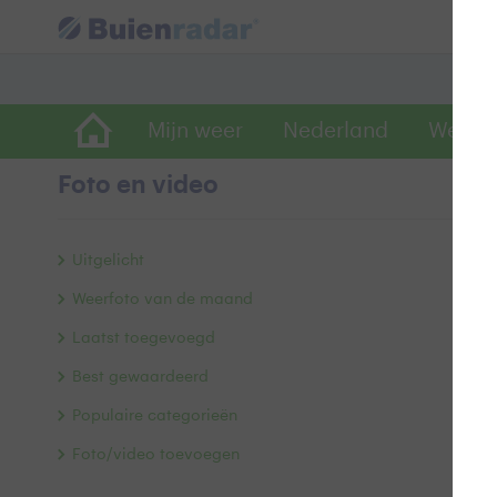
Mijn weer
Nederland
Wereld
Foto en video
B
Uitgelicht
Weerfoto van de maand
Laatst toegevoegd
Best gewaardeerd
Populaire categorieën
Foto/video toevoegen