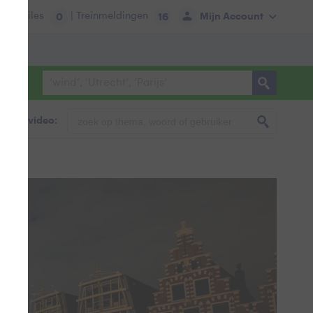
tie:
Files
| Treinmeldingen
Mijn Account
0
16
foto & video: