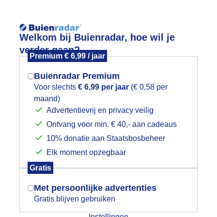
Reisinforma
Lees meer.
Welkom bij Buienradar, hoe wil je
verder gaan?
Premium € 6,99 / jaar
wijd
Foto en video
Weerzine
Buienradar Premium
Zoeken in 
Voor slechts
€ 6,99 per jaar
(€ 0,58 per
maand)
Mogen we je locatie gebruiken voor
ewolking
Advertentievrij en privacy veilig
het weer?
Ontvang voor min. € 40,- aan cadeaus
10% donatie aan Staatsbosbeheer
Elk moment opzegbaar
Indien je hier nog geen akkoord op hebt
Gratis
gegeven, verschijnt er zo een pop-up uit
je browser waarin deze toestemming
Met persoonlijke advertenties
gevraagd wordt.
Gratis blijven gebruiken
Instellingen