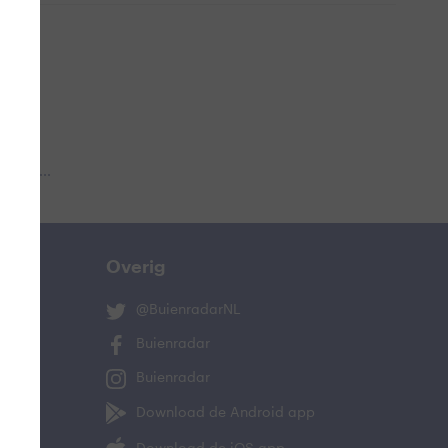
 aub...
Overig
@BuienradarNL
Buienradar
Buienradar
Download de Android app