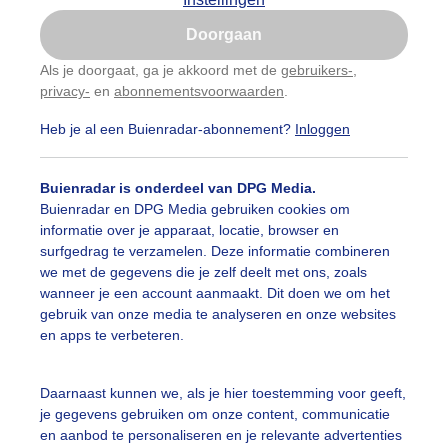
Is goed, toon de popup
Doorgaan
Nu niet, misschien later
Als je doorgaat, ga je akkoord met de
gebruikers-
,
privacy-
en
abonnementsvoorwaarden
.
Gebruik je Safari en wil je niet elke dag deze pop-up
zien?
Heb je al een Buienradar-abonnement?
Inloggen
Klik
hier
om dit aan te passen
Buienradar is onderdeel van DPG Media.
Buienradar en DPG Media gebruiken cookies om
informatie over je apparaat, locatie, browser en
surfgedrag te verzamelen. Deze informatie combineren
we met de gegevens die je zelf deelt met ons, zoals
wanneer je een account aanmaakt. Dit doen we om het
gebruik van onze media te analyseren en onze websites
aarne
en apps te verbeteren.
r: Marjon Adamidis - van Geldorp
Gemaakt: 13-11-2025, 104x be
Daarnaast kunnen we, als je hier toestemming voor geeft,
olken
je gegevens gebruiken om onze content, communicatie
en aanbod te personaliseren en je relevante advertenties