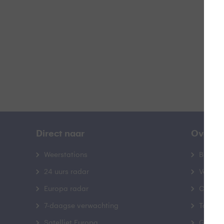
B
Direct naar
Over B
Weerstations
Bedrij
24 uurs radar
Veelge
Europa radar
Contac
7-daagse verwachting
Toegank
Satelliet Europa
Gebrui