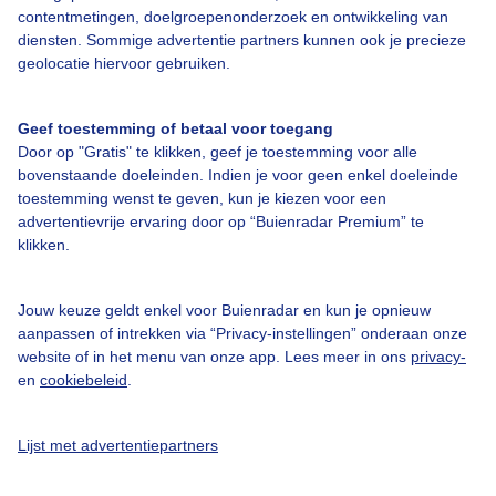
contentmetingen, doelgroepenonderzoek en ontwikkeling van
Bedrijfsgegevens
diensten. Sommige advertentie partners kunnen ook je precieze
geolocatie hiervoor gebruiken.
Veelgestelde vragen
Contact
Geef toestemming of betaal voor toegang
Toegankelijkheid
Door op "Gratis" te klikken, geef je toestemming voor alle
bovenstaande doeleinden. Indien je voor geen enkel doeleinde
Gebruikersvoorwaarden
toestemming wenst te geven, kun je kiezen voor een
advertentievrije ervaring door op “Buienradar Premium” te
Adverteren
klikken.
Buienradar Team
Privacy beleid
Jouw keuze geldt enkel voor Buienradar en kun je opnieuw
aanpassen of intrekken via “Privacy-instellingen” onderaan onze
Cookie beleid
website of in het menu van onze app. Lees meer in ons
privacy-
Privacy instellingen
en
cookiebeleid
.
Gratis weerdata
Lijst met advertentiepartners
@BuienradarNL