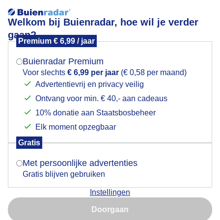
Welkom bij Buienradar, hoe wil je verder
gaan?
Premium € 6,99 / jaar
Mogen we je locatie gebruiken voor het
De zon gaat onder
weer?
Buienradar Premium
Voor slechts
€ 6,99 per jaar
(€ 0,58 per maand)
Advertentievrij en privacy veilig
Ontvang voor min. € 40,- aan cadeaus
Indien je hier nog geen akkoord op hebt gegeven,
verschijnt er zo een pop-up uit je browser waarin
10% donatie aan Staatsbosbeheer
deze toestemming gevraagd wordt.
Elk moment opzegbaar
Gratis
Is goed, toon de popup
Met persoonlijke advertenties
Gratis blijven gebruiken
Buitengebied Deventer
Instellingen
Nu niet, misschien later
Door: Jan Simmes
Gemaakt: 12-11-2025, 259x bekeken
Doorgaan
Gebruik je Safari en wil je niet elke dag deze pop-up zien?