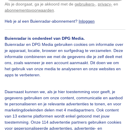
Als je doorgaat, ga je akkoord met de
gebruikers-
,
privacy-
en
Klik
hier
om dit aan te passen
abonnementsvoorwaarden
.
Zonsondergang
Heb je al een Buienradar-abonnement?
Inloggen
Buienradar is onderdeel van DPG Media.
Bekijk slideshow
Buienradar en DPG Media gebruiken cookies om informatie over
je apparaat, locatie, browser en surfgedrag te verzamelen. Deze
informatie combineren we met de gegevens die je zelf deelt met
ons, zoals wanneer je een account aanmaakt. Dit doen we om
het gebruik van onze media te analyseren en onze websites en
apps te verbeteren.
Een moment geduld aub...
Daarnaast kunnen we, als je hier toestemming voor geeft, je
gegevens gebruiken om onze content, communicatie en aanbod
te personaliseren en je relevante advertenties te tonen, en voor
marketingdoeleinden delen met 4 mediapartners. Ook content
van 13 externe platformen wordt enkel getoond met jouw
toestemming. Onze 114 advertentie partners gebruiken cookies
Over Buienradar
voor gepersonaliseerde advertenties, advertentie- en