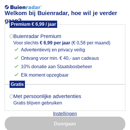
Welkom bij Buienradar, hoe wil je verder
gaan?
Premium € 6,99 / jaar
Mogen we je locatie gebruiken voor het
zonsondergang
weer?
Buienradar Premium
Voor slechts
€ 6,99 per jaar
(€ 0,58 per maand)
Advertentievrij en privacy veilig
Ontvang voor min. € 40,- aan cadeaus
Indien je hier nog geen akkoord op hebt gegeven,
verschijnt er zo een pop-up uit je browser waarin
10% donatie aan Staatsbosbeheer
deze toestemming gevraagd wordt.
Elk moment opzegbaar
Gratis
Is goed, toon de popup
Met persoonlijke advertenties
Gratis blijven gebruiken
zonsondergang met strepen en achter bomen
Instellingen
Nu niet, misschien later
Door: Erna Kool
Gemaakt: 12-11-2025, 112x bekeken
Doorgaan
Gebruik je Safari en wil je niet elke dag deze pop-up zien?