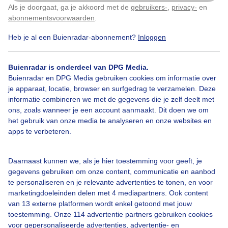
Als je doorgaat, ga je akkoord met de
gebruikers-
,
privacy-
en
Klik
hier
om dit aan te passen
abonnementsvoorwaarden
.
Heb je al een Buienradar-abonnement?
Inloggen
Zon
Zonsondergang
Buienradar is onderdeel van DPG Media.
Buienradar en DPG Media gebruiken cookies om informatie over
Bekijk slideshow
je apparaat, locatie, browser en surfgedrag te verzamelen. Deze
informatie combineren we met de gegevens die je zelf deelt met
ons, zoals wanneer je een account aanmaakt. Dit doen we om
het gebruik van onze media te analyseren en onze websites en
apps te verbeteren.
Een moment geduld aub...
Daarnaast kunnen we, als je hier toestemming voor geeft, je
gegevens gebruiken om onze content, communicatie en aanbod
te personaliseren en je relevante advertenties te tonen, en voor
marketingdoeleinden delen met 4 mediapartners. Ook content
van 13 externe platformen wordt enkel getoond met jouw
toestemming. Onze 114 advertentie partners gebruiken cookies
voor gepersonaliseerde advertenties, advertentie- en
Over Buienradar