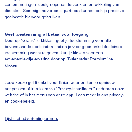
contentmetingen, doelgroepenonderzoek en ontwikkeling van
diensten. Sommige advertentie partners kunnen ook je precieze
Bedrijfsgegevens
geolocatie hiervoor gebruiken.
Veelgestelde vragen
Geef toestemming of betaal voor toegang
Contact
Door op "Gratis" te klikken, geef je toestemming voor alle
Toegankelijkheid
bovenstaande doeleinden. Indien je voor geen enkel doeleinde
toestemming wenst te geven, kun je kiezen voor een
Gebruikersvoorwaarden
advertentievrije ervaring door op “Buienradar Premium” te
klikken.
Adverteren
Buienradar Team
Jouw keuze geldt enkel voor Buienradar en kun je opnieuw
Privacy beleid
aanpassen of intrekken via “Privacy-instellingen” onderaan onze
website of in het menu van onze app. Lees meer in ons
privacy-
Cookie beleid
en
cookiebeleid
.
Privacy instellingen
Gratis weerdata
Lijst met advertentiepartners
@BuienradarNL