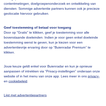
contentmetingen, doelgroepenonderzoek en ontwikkeling van
diensten. Sommige advertentie partners kunnen ook je precieze
Bedrijfsgegevens
geolocatie hiervoor gebruiken.
Veelgestelde vragen
Geef toestemming of betaal voor toegang
Contact
Door op "Gratis" te klikken, geef je toestemming voor alle
Toegankelijkheid
bovenstaande doeleinden. Indien je voor geen enkel doeleinde
toestemming wenst te geven, kun je kiezen voor een
Gebruikersvoorwaarden
advertentievrije ervaring door op “Buienradar Premium” te
klikken.
Adverteren
Buienradar Team
Jouw keuze geldt enkel voor Buienradar en kun je opnieuw
Privacy beleid
aanpassen of intrekken via “Privacy-instellingen” onderaan onze
website of in het menu van onze app. Lees meer in ons
privacy-
Cookie beleid
en
cookiebeleid
.
Privacy instellingen
Gratis weerdata
Lijst met advertentiepartners
@BuienradarNL