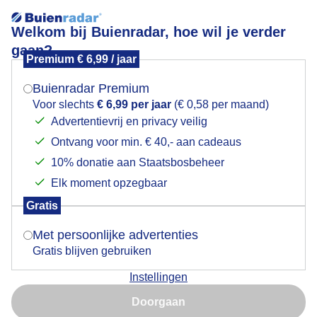
Welkom bij Buienradar, hoe wil je verder
gaan?
Premium € 6,99 / jaar
Mogen we je locatie gebruiken voor het
Ochtend gloren
weer?
Buienradar Premium
Voor slechts
€ 6,99 per jaar
(€ 0,58 per maand)
Advertentievrij en privacy veilig
Ontvang voor min. € 40,- aan cadeaus
Indien je hier nog geen akkoord op hebt gegeven,
verschijnt er zo een pop-up uit je browser waarin
10% donatie aan Staatsbosbeheer
deze toestemming gevraagd wordt.
Elk moment opzegbaar
Gratis
Is goed, toon de popup
Met persoonlijke advertenties
Gratis blijven gebruiken
Voila, De haven van Volendam vanmorgen.
Instellingen
Nu niet, misschien later
Door: Evert Ats Veerman
Gemaakt: 12-11-2025, 53x bekeken
Doorgaan
Gebruik je Safari en wil je niet elke dag deze pop-up zien?