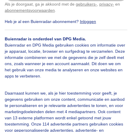
Als je doorgaat, ga je akkoord met de
gebruikers-
,
privacy-
en
Klik
hier
om dit aan te passen
abonnementsvoorwaarden
.
Heb je al een Buienradar-abonnement?
Inloggen
Wolken
Zonsopkomst
Buienradar is onderdeel van DPG Media.
Buienradar en DPG Media gebruiken cookies om informatie over
Bekijk slideshow
je apparaat, locatie, browser en surfgedrag te verzamelen. Deze
informatie combineren we met de gegevens die je zelf deelt met
ons, zoals wanneer je een account aanmaakt. Dit doen we om
het gebruik van onze media te analyseren en onze websites en
apps te verbeteren.
Een moment geduld aub...
Daarnaast kunnen we, als je hier toestemming voor geeft, je
gegevens gebruiken om onze content, communicatie en aanbod
te personaliseren en je relevante advertenties te tonen, en voor
marketingdoeleinden delen met 4 mediapartners. Ook content
van 13 externe platformen wordt enkel getoond met jouw
toestemming. Onze 114 advertentie partners gebruiken cookies
voor gepersonaliseerde advertenties, advertentie- en
Over Buienradar