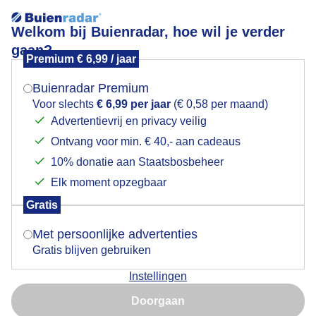
Welkom bij Buienradar, hoe wil je verder
gaan?
Premium € 6,99 / jaar
Mogen we je locatie gebruiken voor het
Het Spaarne in de zon vandaag
weer?
Buienradar Premium
Voor slechts
€ 6,99 per jaar
(€ 0,58 per maand)
Advertentievrij en privacy veilig
Ontvang voor min. € 40,- aan cadeaus
Indien je hier nog geen akkoord op hebt gegeven,
verschijnt er zo een pop-up uit je browser waarin
10% donatie aan Staatsbosbeheer
deze toestemming gevraagd wordt.
Elk moment opzegbaar
Gratis
Is goed, toon de popup
Met persoonlijke advertenties
Haarlem het Spaarne vandaag in de zon
Gratis blijven gebruiken
Door: Jos Hendriks
Gemaakt: 12-11-2025, 40x bekeken
Instellingen
Nu niet, misschien later
Doorgaan
Gebruik je Safari en wil je niet elke dag deze pop-up zien?