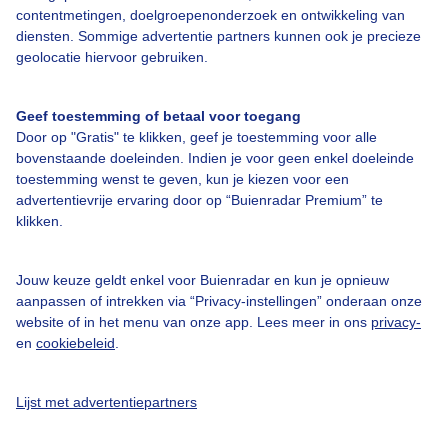
Bedrijfsgegevens
contentmetingen, doelgroepenonderzoek en ontwikkeling van
diensten. Sommige advertentie partners kunnen ook je precieze
Veelgestelde vragen
geolocatie hiervoor gebruiken.
Contact
Toegankelijkheid
Geef toestemming of betaal voor toegang
Door op "Gratis" te klikken, geef je toestemming voor alle
Gebruikersvoorwaarden
bovenstaande doeleinden. Indien je voor geen enkel doeleinde
toestemming wenst te geven, kun je kiezen voor een
Adverteren
advertentievrije ervaring door op “Buienradar Premium” te
Buienradar Team
klikken.
Privacy beleid
Jouw keuze geldt enkel voor Buienradar en kun je opnieuw
Cookie beleid
aanpassen of intrekken via “Privacy-instellingen” onderaan onze
Privacy instellingen
website of in het menu van onze app. Lees meer in ons
privacy-
en
cookiebeleid
.
Gratis weerdata
@BuienradarNL
Lijst met advertentiepartners
Buienradar