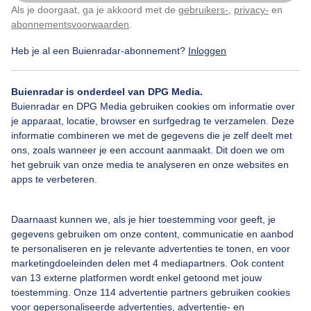
Als je doorgaat, ga je akkoord met de
gebruikers-
,
privacy-
en
Klik
hier
om dit aan te passen
Grachten
Herfst
Zon
abonnementsvoorwaarden
.
Heb je al een Buienradar-abonnement?
Inloggen
Bekijk slideshow
Buienradar is onderdeel van DPG Media.
Buienradar en DPG Media gebruiken cookies om informatie over
je apparaat, locatie, browser en surfgedrag te verzamelen. Deze
informatie combineren we met de gegevens die je zelf deelt met
ons, zoals wanneer je een account aanmaakt. Dit doen we om
het gebruik van onze media te analyseren en onze websites en
Een moment geduld aub...
apps te verbeteren.
Daarnaast kunnen we, als je hier toestemming voor geeft, je
gegevens gebruiken om onze content, communicatie en aanbod
te personaliseren en je relevante advertenties te tonen, en voor
marketingdoeleinden delen met 4 mediapartners. Ook content
van 13 externe platformen wordt enkel getoond met jouw
Over Buienradar
toestemming. Onze 114 advertentie partners gebruiken cookies
voor gepersonaliseerde advertenties, advertentie- en