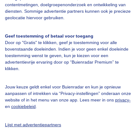
contentmetingen, doelgroepenonderzoek en ontwikkeling van
diensten. Sommige advertentie partners kunnen ook je precieze
geolocatie hiervoor gebruiken.
Over Buienradar
Geef toestemming of betaal voor toegang
Door op "Gratis" te klikken, geef je toestemming voor alle
Bedrijfsgegevens
bovenstaande doeleinden. Indien je voor geen enkel doeleinde
toestemming wenst te geven, kun je kiezen voor een
Veelgestelde vragen
advertentievrije ervaring door op “Buienradar Premium” te
Contact
klikken.
Toegankelijkheid
Jouw keuze geldt enkel voor Buienradar en kun je opnieuw
Gebruikersvoorwaarden
aanpassen of intrekken via “Privacy-instellingen” onderaan onze
Adverteren
website of in het menu van onze app. Lees meer in ons
privacy-
en
cookiebeleid
.
Buienradar Team
Privacy beleid
Lijst met advertentiepartners
Cookie beleid