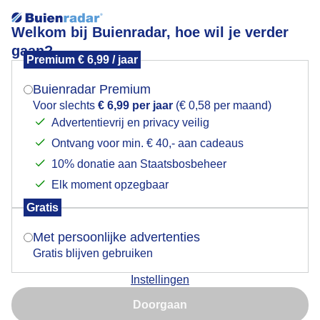
Welkom bij Buienradar, hoe wil je verder
gaan?
Premium € 6,99 / jaar
Mogen we je locatie gebruiken voor het
Lees meer.
weer?
Buienradar Premium
Sluierbewolking. Zonnig.
Voor slechts
€ 6,99 per jaar
(€ 0,58 per maand)
Advertentievrij en privacy veilig
Ontvang voor min. € 40,- aan cadeaus
Indien je hier nog geen akkoord op hebt gegeven,
verschijnt er zo een pop-up uit je browser waarin
10% donatie aan Staatsbosbeheer
deze toestemming gevraagd wordt.
Elk moment opzegbaar
Gratis
Is goed, toon de popup
Met persoonlijke advertenties
Gratis blijven gebruiken
Instellingen
Nu niet, misschien later
Doorgaan
Gebruik je Safari en wil je niet elke dag deze pop-up zien?