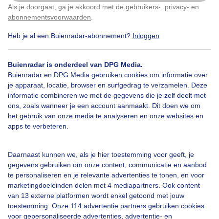
Als je doorgaat, ga je akkoord met de
gebruikers-
,
privacy-
en
Klik
hier
om dit aan te passen
Bladertapijt.
abonnementsvoorwaarden
.
Heb je al een Buienradar-abonnement?
Inloggen
Door: Roos Vaessen
Gemaakt: 12-11-2025, 25x bekeken
Buienradar is onderdeel van DPG Media.
Buienradar en DPG Media gebruiken cookies om informatie over
Bladertapijt
Zon
Wolken
je apparaat, locatie, browser en surfgedrag te verzamelen. Deze
informatie combineren we met de gegevens die je zelf deelt met
ons, zoals wanneer je een account aanmaakt. Dit doen we om
het gebruik van onze media te analyseren en onze websites en
Bekijk slideshow
apps te verbeteren.
Daarnaast kunnen we, als je hier toestemming voor geeft, je
gegevens gebruiken om onze content, communicatie en aanbod
te personaliseren en je relevante advertenties te tonen, en voor
marketingdoeleinden delen met 4 mediapartners. Ook content
Een moment geduld aub...
van 13 externe platformen wordt enkel getoond met jouw
toestemming. Onze 114 advertentie partners gebruiken cookies
voor gepersonaliseerde advertenties, advertentie- en