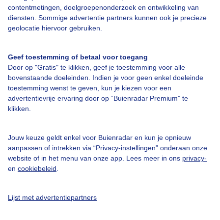
contentmetingen, doelgroepenonderzoek en ontwikkeling van
diensten. Sommige advertentie partners kunnen ook je precieze
Bedrijfsgegevens
geolocatie hiervoor gebruiken.
Veelgestelde vragen
Contact
Geef toestemming of betaal voor toegang
Door op "Gratis" te klikken, geef je toestemming voor alle
Toegankelijkheid
bovenstaande doeleinden. Indien je voor geen enkel doeleinde
Gebruikersvoorwaarden
toestemming wenst te geven, kun je kiezen voor een
advertentievrije ervaring door op “Buienradar Premium” te
Adverteren
klikken.
Buienradar Team
Privacy beleid
Jouw keuze geldt enkel voor Buienradar en kun je opnieuw
aanpassen of intrekken via “Privacy-instellingen” onderaan onze
Cookie beleid
website of in het menu van onze app. Lees meer in ons
privacy-
Privacy instellingen
en
cookiebeleid
.
Gratis weerdata
Lijst met advertentiepartners
@BuienradarNL