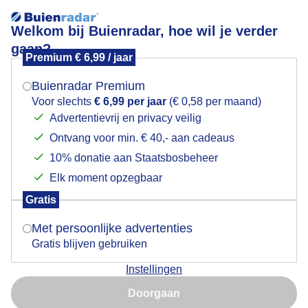
Welkom bij Buienradar, hoe wil je verder
gaan?
Premium € 6,99 / jaar
Mogen we je locatie gebruiken voor het
Texel, bij de vuurtoren
weer?
Buienradar Premium
Voor slechts
€ 6,99 per jaar
(€ 0,58 per maand)
Advertentievrij en privacy veilig
Ontvang voor min. € 40,- aan cadeaus
Indien je hier nog geen akkoord op hebt gegeven,
verschijnt er zo een pop-up uit je browser waarin
10% donatie aan Staatsbosbeheer
deze toestemming gevraagd wordt.
Elk moment opzegbaar
Gratis
Is goed, toon de popup
Met persoonlijke advertenties
Gratis blijven gebruiken
Instellingen
Nu niet, misschien later
Doorgaan
Gebruik je Safari en wil je niet elke dag deze pop-up zien?