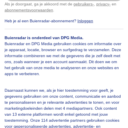
Door: Frans Sitvast
Gemaakt: 12-11-2025, 12x bekeken
Als je doorgaat, ga je akkoord met de
gebruikers-
,
privacy-
en
Klik
hier
om dit aan te passen
abonnementsvoorwaarden
.
Heb je al een Buienradar-abonnement?
Inloggen
Buienradar is onderdeel van DPG Media.
Bekijk slideshow
Buienradar en DPG Media gebruiken cookies om informatie over
je apparaat, locatie, browser en surfgedrag te verzamelen. Deze
informatie combineren we met de gegevens die je zelf deelt met
ons, zoals wanneer je een account aanmaakt. Dit doen we om
het gebruik van onze media te analyseren en onze websites en
apps te verbeteren.
Een moment geduld aub...
Daarnaast kunnen we, als je hier toestemming voor geeft, je
gegevens gebruiken om onze content, communicatie en aanbod
te personaliseren en je relevante advertenties te tonen, en voor
marketingdoeleinden delen met 4 mediapartners. Ook content
van 13 externe platformen wordt enkel getoond met jouw
toestemming. Onze 114 advertentie partners gebruiken cookies
Over Buienradar
voor gepersonaliseerde advertenties, advertentie- en