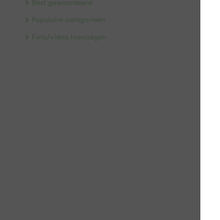
Best gewaardeerd
Populaire categorieën
Foto/video toevoegen
Dru