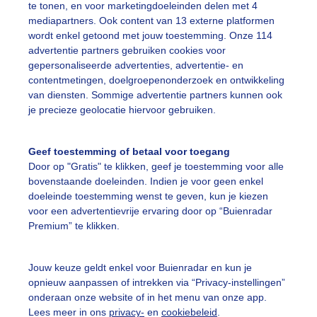
te tonen, en voor marketingdoeleinden delen met 4
r: Els Bax
Gemaakt: 11-11-2025, 71x bekeken
mediapartners. Ook content van 13 externe platformen
wordt enkel getoond met jouw toestemming. Onze 114
advertentie partners gebruiken cookies voor
erfst
Wolken
Dieren
gepersonaliseerde advertenties, advertentie- en
contentmetingen, doelgroepenonderzoek en ontwikkeling
van diensten. Sommige advertentie partners kunnen ook
ekijk slideshow
je precieze geolocatie hiervoor gebruiken.
Geef toestemming of betaal voor toegang
Door op "Gratis" te klikken, geef je toestemming voor alle
bovenstaande doeleinden. Indien je voor geen enkel
doeleinde toestemming wenst te geven, kun je kiezen
Een moment geduld
voor een advertentievrije ervaring door op “Buienradar
Premium” te klikken.
Jouw keuze geldt enkel voor Buienradar en kun je
uienradar
Mijn weer
opnieuw aanpassen of intrekken via “Privacy-instellingen”
onderaan onze website of in het menu van onze app.
fsgegevens
De Bilt
Lees meer in ons
privacy-
en
cookiebeleid
.