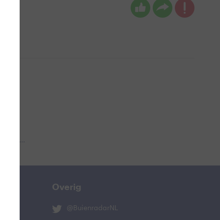
 aub...
Overig
@BuienradarNL