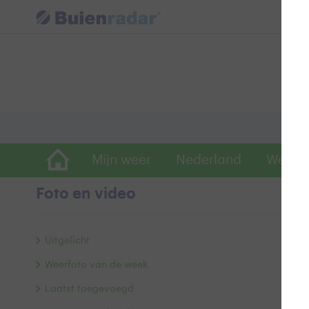
Mijn weer
Nederland
Wereld
Foto en video
A
Uitgelicht
Weerfoto van de week
Laatst toegevoegd