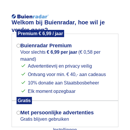
Reisinforma
Welkom bij Buienradar, hoe wil je
verder gaan?
Premium € 6,99 / jaar
Buienradar Premium
Voor slechts
€ 6,99 per jaar
(€ 0,58 per
Lees meer.
maand)
Mogen we je locatie gebruiken voor
Advertentievrij en privacy veilig
wijd
Foto en video
Weerzine
het weer?
Ontvang voor min. € 40,- aan cadeaus
10% donatie aan Staatsbosbeheer
Zoeken in 
Elk moment opzegbaar
Indien je hier nog geen akkoord op hebt
LLE VOGELS VLIEGEN
Gratis
gegeven, verschijnt er zo een pop-up uit
je browser waarin deze toestemming
Met persoonlijke advertenties
gevraagd wordt.
Gratis blijven gebruiken
Instellingen