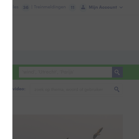
tie:
Files
| Treinmeldingen
Mijn Account
36
11
foto & video: