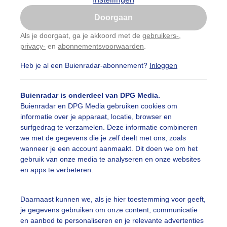
Is goed, toon de popup
Doorgaan
Nu niet, misschien later
Als je doorgaat, ga je akkoord met de
gebruikers-
,
privacy-
en
abonnementsvoorwaarden
.
Gebruik je Safari en wil je niet elke dag deze pop-up
zien?
Heb je al een Buienradar-abonnement?
Inloggen
Klik
hier
om dit aan te passen
Buienradar is onderdeel van DPG Media.
Buienradar en DPG Media gebruiken cookies om
informatie over je apparaat, locatie, browser en
surfgedrag te verzamelen. Deze informatie combineren
we met de gegevens die je zelf deelt met ons, zoals
wanneer je een account aanmaakt. Dit doen we om het
gebruik van onze media te analyseren en onze websites
en apps te verbeteren.
Daarnaast kunnen we, als je hier toestemming voor geeft,
je gegevens gebruiken om onze content, communicatie
kte in het luchtverkeer.
en aanbod te personaliseren en je relevante advertenties