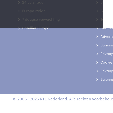
24 uurs radar
Veelge
Europa radar
Contac
7-daagse verwachting
Toegank
Satelliet Europa
Gebrui
Advert
Buienr
Privacy
Cookie
Privacy
Buienr
© 2006 - 2026 RTL Nederland. Alle rechten voorbehoud