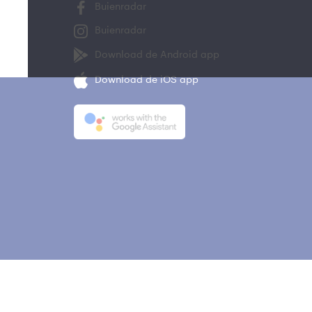
Buienradar
Buienradar
Download de Android app
Download de iOS app