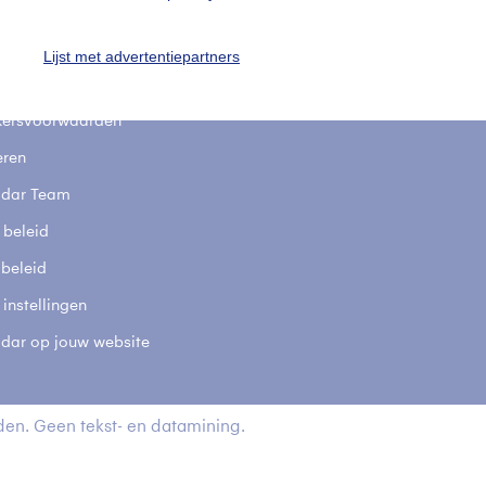
stelde vragen
t
Lijst met advertentiepartners
elijkheid
kersvoorwaarden
eren
adar Team
 beleid
 beleid
 instellingen
adar op jouw website
en. Geen tekst- en datamining.