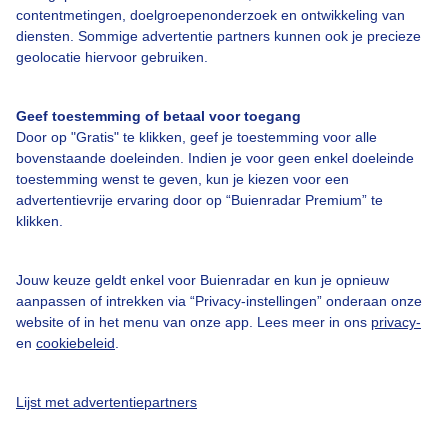
contentmetingen, doelgroepenonderzoek en ontwikkeling van
diensten. Sommige advertentie partners kunnen ook je precieze
Over Buienradar
geolocatie hiervoor gebruiken.
Bedrijfsgegevens
Geef toestemming of betaal voor toegang
Veelgestelde vragen
Door op "Gratis" te klikken, geef je toestemming voor alle
bovenstaande doeleinden. Indien je voor geen enkel doeleinde
Contact
toestemming wenst te geven, kun je kiezen voor een
advertentievrije ervaring door op “Buienradar Premium” te
Toegankelijkheid
klikken.
Gebruikersvoorwaarden
Adverteren
Jouw keuze geldt enkel voor Buienradar en kun je opnieuw
aanpassen of intrekken via “Privacy-instellingen” onderaan onze
Buienradar Team
website of in het menu van onze app. Lees meer in ons
privacy-
Privacy beleid
en
cookiebeleid
.
Cookie beleid
Lijst met advertentiepartners
Privacy instellingen
Gratis weerdata