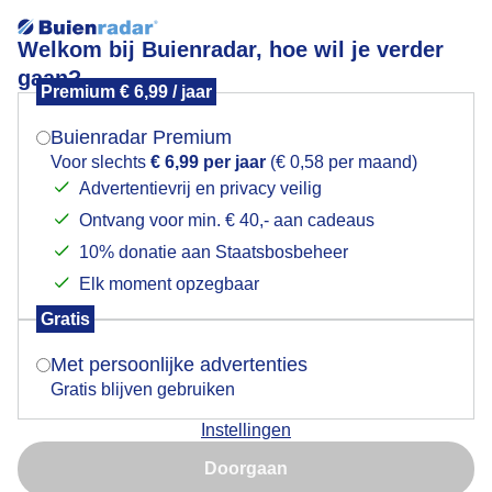
Welkom bij Buienradar, hoe wil je verder
gaan?
Premium € 6,99 / jaar
Mogen we je locatie gebruiken voor het
Lees meer.
weer?
Buienradar Premium
Zonsopkomst
Voor slechts
€ 6,99 per jaar
(€ 0,58 per maand)
Advertentievrij en privacy veilig
Ontvang voor min. € 40,- aan cadeaus
Indien je hier nog geen akkoord op hebt gegeven,
verschijnt er zo een pop-up uit je browser waarin
10% donatie aan Staatsbosbeheer
deze toestemming gevraagd wordt.
Elk moment opzegbaar
Gratis
Is goed, toon de popup
Met persoonlijke advertenties
Gratis blijven gebruiken
Instellingen
Nu niet, misschien later
Zonsopkomst en sluierwolken
Doorgaan
Gebruik je Safari en wil je niet elke dag deze pop-up zien?