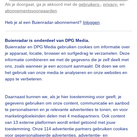
Als je doorgaat, ga je akkoord met de
gebruikers-
,
privacy-
en
Klik
hier
om dit aan te passen
Door: ria brasser
Gemaakt: 11-11-2025, 36x bekeken
abonnementsvoorwaarden
.
Heb je al een Buienradar-abonnement?
Inloggen
Sluierwolken
Zonsopkomst
Buienradar is onderdeel van DPG Media.
Buienradar en DPG Media gebruiken cookies om informatie over
je apparaat, locatie, browser en surfgedrag te verzamelen. Deze
informatie combineren we met de gegevens die je zelf deelt met
Bekijk slideshow
ons, zoals wanneer je een account aanmaakt. Dit doen we om
het gebruik van onze media te analyseren en onze websites en
apps te verbeteren.
Daarnaast kunnen we, als je hier toestemming voor geeft, je
Een moment geduld aub...
gegevens gebruiken om onze content, communicatie en aanbod
te personaliseren en je relevante advertenties te tonen, en voor
marketingdoeleinden delen met 4 mediapartners. Ook content
van 13 externe platformen wordt enkel getoond met jouw
toestemming. Onze 114 advertentie partners gebruiken cookies
voor gepersonaliseerde advertenties, advertentie- en