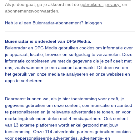
Als je doorgaat, ga je akkoord met de
gebruikers-
,
privacy-
en
Klik
hier
om dit aan te passen
abonnementsvoorwaarden
.
Heb je al een Buienradar-abonnement?
Inloggen
Paddenstoel
Herfst
Buienradar is onderdeel van DPG Media.
Buienradar en DPG Media gebruiken cookies om informatie over
Bekijk slideshow
je apparaat, locatie, browser en surfgedrag te verzamelen. Deze
informatie combineren we met de gegevens die je zelf deelt met
ons, zoals wanneer je een account aanmaakt. Dit doen we om
het gebruik van onze media te analyseren en onze websites en
apps te verbeteren.
Een moment geduld aub...
Daarnaast kunnen we, als je hier toestemming voor geeft, je
gegevens gebruiken om onze content, communicatie en aanbod
te personaliseren en je relevante advertenties te tonen, en voor
marketingdoeleinden delen met 4 mediapartners. Ook content
van 13 externe platformen wordt enkel getoond met jouw
toestemming. Onze 114 advertentie partners gebruiken cookies
voor gepersonaliseerde advertenties, advertentie- en
Over Buienradar