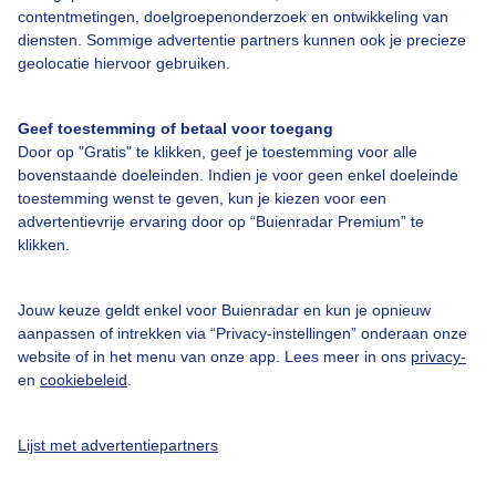
contentmetingen, doelgroepenonderzoek en ontwikkeling van
diensten. Sommige advertentie partners kunnen ook je precieze
Bedrijfsgegevens
geolocatie hiervoor gebruiken.
Veelgestelde vragen
Geef toestemming of betaal voor toegang
Contact
Door op "Gratis" te klikken, geef je toestemming voor alle
Toegankelijkheid
bovenstaande doeleinden. Indien je voor geen enkel doeleinde
toestemming wenst te geven, kun je kiezen voor een
Gebruikersvoorwaarden
advertentievrije ervaring door op “Buienradar Premium” te
klikken.
Adverteren
Buienradar Team
Jouw keuze geldt enkel voor Buienradar en kun je opnieuw
Privacy beleid
aanpassen of intrekken via “Privacy-instellingen” onderaan onze
website of in het menu van onze app. Lees meer in ons
privacy-
Cookie beleid
en
cookiebeleid
.
Privacy instellingen
Gratis weerdata
Lijst met advertentiepartners
@BuienradarNL