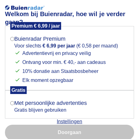
Welkom bij Buienradar, hoe wil je verder
gaan?
Premium € 6,99 / jaar
Mogen we je locatie gebruiken voor het
Grote parasolzwam
weer?
Buienradar Premium
Voor slechts
€ 6,99 per jaar
(€ 0,58 per maand)
Advertentievrij en privacy veilig
Ontvang voor min. € 40,- aan cadeaus
Indien je hier nog geen akkoord op hebt gegeven,
verschijnt er zo een pop-up uit je browser waarin
10% donatie aan Staatsbosbeheer
deze toestemming gevraagd wordt.
Elk moment opzegbaar
Gratis
Is goed, toon de popup
Met persoonlijke advertenties
Gratis blijven gebruiken
De grote parasolzwam begint als een klein bolletje
Instellingen
Nu niet, misschien later
Door: Ria Luttikhold
Gemaakt: 10-11-2025, 29x bekeken
Doorgaan
Gebruik je Safari en wil je niet elke dag deze pop-up zien?