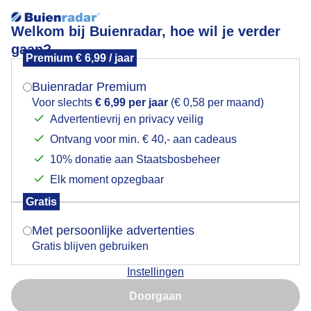
Welkom bij Buienradar, hoe wil je verder
gaan?
Premium € 6,99 / jaar
Mogen we je locatie gebruiken voor het
Terschelling Marieke Feenstra
weer?
Buienradar Premium
Voor slechts
€ 6,99 per jaar
(€ 0,58 per maand)
Advertentievrij en privacy veilig
Ontvang voor min. € 40,- aan cadeaus
Indien je hier nog geen akkoord op hebt gegeven,
verschijnt er zo een pop-up uit je browser waarin
10% donatie aan Staatsbosbeheer
deze toestemming gevraagd wordt.
Elk moment opzegbaar
Gratis
Is goed, toon de popup
Met persoonlijke advertenties
Gratis blijven gebruiken
Instellingen
Nu niet, misschien later
Door: Marieke Feenstra
Gemaakt: 09-11-2025, 10x bekeken
Doorgaan
Gebruik je Safari en wil je niet elke dag deze pop-up zien?