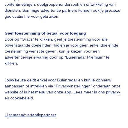
contentmetingen, doelgroepenonderzoek en ontwikkeling van
Veelgestelde vragen
diensten. Sommige advertentie partners kunnen ook je precieze
Contact
geolocatie hiervoor gebruiken.
Toegankelijkheid
Geef toestemming of betaal voor toegang
Gebruikersvoorwaarden
Door op "Gratis" te klikken, geef je toestemming voor alle
Adverteren
bovenstaande doeleinden. Indien je voor geen enkel doeleinde
toestemming wenst te geven, kun je kiezen voor een
Buienradar Team
advertentievrije ervaring door op “Buienradar Premium” te
klikken.
Privacy beleid
Cookie beleid
Jouw keuze geldt enkel voor Buienradar en kun je opnieuw
Privacy instellingen
aanpassen of intrekken via “Privacy-instellingen” onderaan onze
website of in het menu van onze app. Lees meer in ons
privacy-
Gratis weerdata
en
cookiebeleid
.
@BuienradarNL
Lijst met advertentiepartners
Buienradar
Buienradar