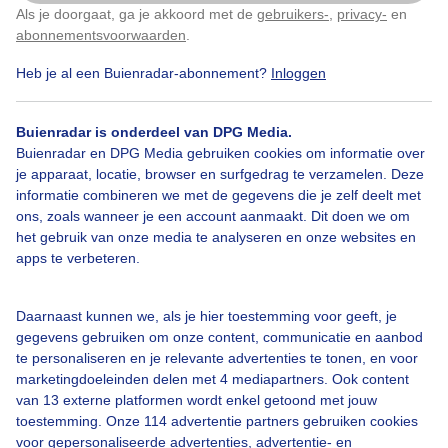
Als je doorgaat, ga je akkoord met de
gebruikers-
,
privacy-
en
Klik
hier
om dit aan te passen
abonnementsvoorwaarden
.
Heb je al een Buienradar-abonnement?
Inloggen
Bekijk slideshow
Buienradar is onderdeel van DPG Media.
Buienradar en DPG Media gebruiken cookies om informatie over
je apparaat, locatie, browser en surfgedrag te verzamelen. Deze
informatie combineren we met de gegevens die je zelf deelt met
ons, zoals wanneer je een account aanmaakt. Dit doen we om
Een moment geduld aub...
het gebruik van onze media te analyseren en onze websites en
apps te verbeteren.
Daarnaast kunnen we, als je hier toestemming voor geeft, je
gegevens gebruiken om onze content, communicatie en aanbod
te personaliseren en je relevante advertenties te tonen, en voor
Over Buienradar
marketingdoeleinden delen met 4 mediapartners. Ook content
van 13 externe platformen wordt enkel getoond met jouw
toestemming. Onze 114 advertentie partners gebruiken cookies
Bedrijfsgegevens
voor gepersonaliseerde advertenties, advertentie- en