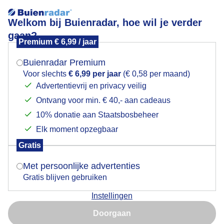
Welkom bij Buienradar, hoe wil je verder
gaan?
Premium € 6,99 / jaar
Mogen we je locatie gebruiken voor het
Rustig herfstweer
weer?
Buienradar Premium
Voor slechts
€ 6,99 per jaar
(€ 0,58 per maand)
Advertentievrij en privacy veilig
Ontvang voor min. € 40,- aan cadeaus
Indien je hier nog geen akkoord op hebt gegeven,
verschijnt er zo een pop-up uit je browser waarin
10% donatie aan Staatsbosbeheer
deze toestemming gevraagd wordt.
Elk moment opzegbaar
Gratis
Is goed, toon de popup
Met persoonlijke advertenties
Gratis blijven gebruiken
Henschotermeer
Instellingen
Nu niet, misschien later
Door: Jolanda Bakker
Gemaakt: 09-11-2025, 86x bekeken
Doorgaan
Gebruik je Safari en wil je niet elke dag deze pop-up zien?