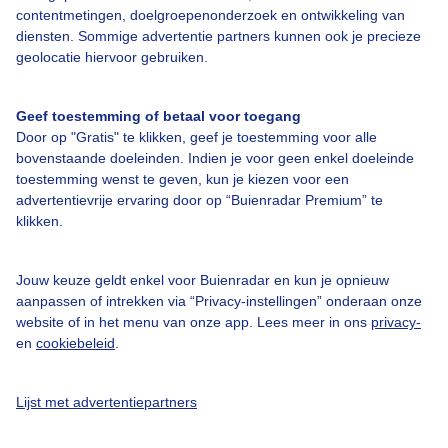
contentmetingen, doelgroepenonderzoek en ontwikkeling van
diensten. Sommige advertentie partners kunnen ook je precieze
Bedrijfsgegevens
geolocatie hiervoor gebruiken.
Veelgestelde vragen
Geef toestemming of betaal voor toegang
Contact
Door op "Gratis" te klikken, geef je toestemming voor alle
Toegankelijkheid
bovenstaande doeleinden. Indien je voor geen enkel doeleinde
toestemming wenst te geven, kun je kiezen voor een
Gebruikersvoorwaarden
advertentievrije ervaring door op “Buienradar Premium” te
klikken.
Adverteren
Buienradar Team
Jouw keuze geldt enkel voor Buienradar en kun je opnieuw
Privacy beleid
aanpassen of intrekken via “Privacy-instellingen” onderaan onze
website of in het menu van onze app. Lees meer in ons
privacy-
Cookie beleid
en
cookiebeleid
.
Privacy instellingen
Gratis weerdata
Lijst met advertentiepartners
@BuienradarNL