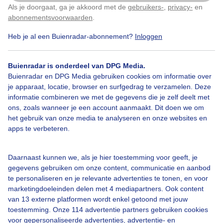
Als je doorgaat, ga je akkoord met de
gebruikers-
,
privacy-
en
Klik
hier
om dit aan te passen
abonnementsvoorwaarden
.
Heb je al een Buienradar-abonnement?
Inloggen
Herfst
Zon
Buienradar is onderdeel van DPG Media.
Buienradar en DPG Media gebruiken cookies om informatie over
Bekijk slideshow
je apparaat, locatie, browser en surfgedrag te verzamelen. Deze
informatie combineren we met de gegevens die je zelf deelt met
ons, zoals wanneer je een account aanmaakt. Dit doen we om
het gebruik van onze media te analyseren en onze websites en
apps te verbeteren.
Een moment geduld aub...
Daarnaast kunnen we, als je hier toestemming voor geeft, je
gegevens gebruiken om onze content, communicatie en aanbod
te personaliseren en je relevante advertenties te tonen, en voor
marketingdoeleinden delen met 4 mediapartners. Ook content
van 13 externe platformen wordt enkel getoond met jouw
toestemming. Onze 114 advertentie partners gebruiken cookies
voor gepersonaliseerde advertenties, advertentie- en
Over Buienradar