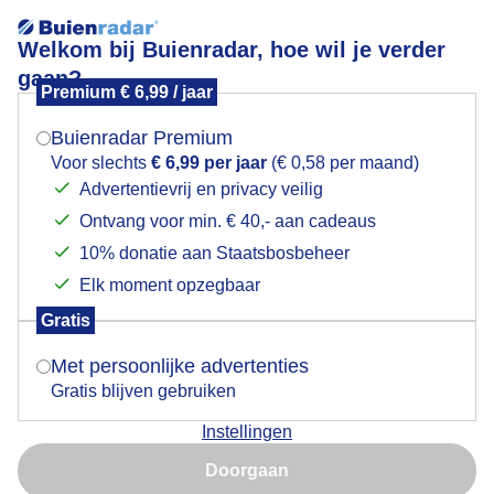
Welkom bij Buienradar, hoe wil je verder
gaan?
Premium € 6,99 / jaar
Mogen we je locatie gebruiken voor het
in het herfstzonnetje
weer?
Buienradar Premium
Voor slechts
€ 6,99 per jaar
(€ 0,58 per maand)
Advertentievrij en privacy veilig
Ontvang voor min. € 40,- aan cadeaus
Indien je hier nog geen akkoord op hebt gegeven,
verschijnt er zo een pop-up uit je browser waarin
10% donatie aan Staatsbosbeheer
deze toestemming gevraagd wordt.
Elk moment opzegbaar
Gratis
Is goed, toon de popup
Met persoonlijke advertenties
Gratis blijven gebruiken
ook de schapen konden nog genieten van de herfstzon
Instellingen
vanmiddag
Nu niet, misschien later
Doorgaan
Door: ben Saanen
Gemaakt: 09-11-2025, 30x bekeken
Gebruik je Safari en wil je niet elke dag deze pop-up zien?