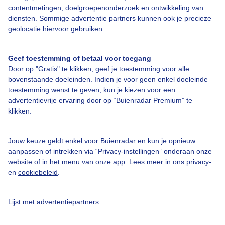
Over Buienradar
contentmetingen, doelgroepenonderzoek en ontwikkeling van
diensten. Sommige advertentie partners kunnen ook je precieze
geolocatie hiervoor gebruiken.
Bedrijfsgegevens
Veelgestelde vragen
Geef toestemming of betaal voor toegang
Door op "Gratis" te klikken, geef je toestemming voor alle
Contact
bovenstaande doeleinden. Indien je voor geen enkel doeleinde
Toegankelijkheid
toestemming wenst te geven, kun je kiezen voor een
advertentievrije ervaring door op “Buienradar Premium” te
Gebruikersvoorwaarden
klikken.
Adverteren
Buienradar Team
Jouw keuze geldt enkel voor Buienradar en kun je opnieuw
aanpassen of intrekken via “Privacy-instellingen” onderaan onze
Privacy beleid
website of in het menu van onze app. Lees meer in ons
privacy-
en
cookiebeleid
.
Cookie beleid
Privacy instellingen
Lijst met advertentiepartners
Gratis weerdata