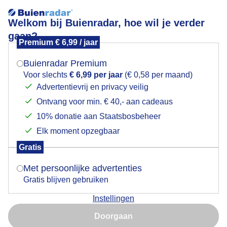
Welkom bij Buienradar, hoe wil je verder
gaan?
Premium € 6,99 / jaar
Mogen we je locatie gebruiken voor het
Lees meer.
weer?
Buienradar Premium
Herfst in november
Voor slechts
€ 6,99 per jaar
(€ 0,58 per maand)
Advertentievrij en privacy veilig
Ontvang voor min. € 40,- aan cadeaus
Indien je hier nog geen akkoord op hebt gegeven,
verschijnt er zo een pop-up uit je browser waarin
10% donatie aan Staatsbosbeheer
deze toestemming gevraagd wordt.
Elk moment opzegbaar
Gratis
Is goed, toon de popup
Met persoonlijke advertenties
Gratis blijven gebruiken
Instellingen
Nu niet, misschien later
Doorgaan
Gebruik je Safari en wil je niet elke dag deze pop-up zien?