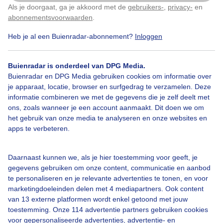
Als je doorgaat, ga je akkoord met de
gebruikers-
,
privacy-
en
Klik
hier
om dit aan te passen
abonnementsvoorwaarden
.
De bomen zijn kaal maar de zon geeft een ander
verhaal
Heb je al een Buienradar-abonnement?
Inloggen
Door: Cyrina Van Loon
Gemaakt: 09-11-2025, 57x bekeken
Buienradar is onderdeel van DPG Media.
Buienradar en DPG Media gebruiken cookies om informatie over
je apparaat, locatie, browser en surfgedrag te verzamelen. Deze
informatie combineren we met de gegevens die je zelf deelt met
ons, zoals wanneer je een account aanmaakt. Dit doen we om
Bladeren
Herfst
Zon
het gebruik van onze media te analyseren en onze websites en
apps te verbeteren.
Bekijk slideshow
Daarnaast kunnen we, als je hier toestemming voor geeft, je
gegevens gebruiken om onze content, communicatie en aanbod
te personaliseren en je relevante advertenties te tonen, en voor
marketingdoeleinden delen met 4 mediapartners. Ook content
van 13 externe platformen wordt enkel getoond met jouw
toestemming. Onze 114 advertentie partners gebruiken cookies
Een moment geduld aub...
voor gepersonaliseerde advertenties, advertentie- en