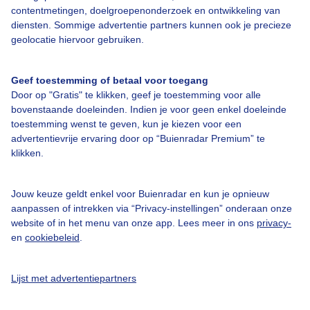
contentmetingen, doelgroepenonderzoek en ontwikkeling van
diensten. Sommige advertentie partners kunnen ook je precieze
geolocatie hiervoor gebruiken.
Geef toestemming of betaal voor toegang
Door op "Gratis" te klikken, geef je toestemming voor alle
Over Buienradar
bovenstaande doeleinden. Indien je voor geen enkel doeleinde
toestemming wenst te geven, kun je kiezen voor een
Bedrijfsgegevens
advertentievrije ervaring door op “Buienradar Premium” te
klikken.
Veelgestelde vragen
Contact
Jouw keuze geldt enkel voor Buienradar en kun je opnieuw
Toegankelijkheid
aanpassen of intrekken via “Privacy-instellingen” onderaan onze
website of in het menu van onze app. Lees meer in ons
privacy-
Gebruikersvoorwaarden
en
cookiebeleid
.
Adverteren
Buienradar Team
Lijst met advertentiepartners
Privacy beleid