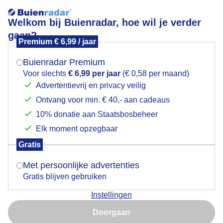
Welkom bij Buienradar, hoe wil je verder
gaan?
Premium € 6,99 / jaar
Mogen we je locatie gebruiken voor het
Kleur op een grijze morgen.
weer?
Buienradar Premium
Voor slechts
€ 6,99 per jaar
(€ 0,58 per maand)
Advertentievrij en privacy veilig
Ontvang voor min. € 40,- aan cadeaus
Indien je hier nog geen akkoord op hebt gegeven,
verschijnt er zo een pop-up uit je browser waarin
10% donatie aan Staatsbosbeheer
deze toestemming gevraagd wordt.
Elk moment opzegbaar
Gratis
Is goed, toon de popup
Met persoonlijke advertenties
Gratis blijven gebruiken
Instellingen
Nu niet, misschien later
Doorgaan
Gebruik je Safari en wil je niet elke dag deze pop-up zien?