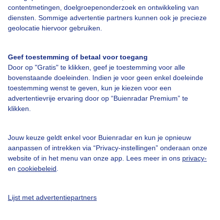
contentmetingen, doelgroepenonderzoek en ontwikkeling van
diensten. Sommige advertentie partners kunnen ook je precieze
geolocatie hiervoor gebruiken.
Over Buienradar
Geef toestemming of betaal voor toegang
Bedrijfsgegevens
Door op "Gratis" te klikken, geef je toestemming voor alle
bovenstaande doeleinden. Indien je voor geen enkel doeleinde
Veelgestelde vragen
toestemming wenst te geven, kun je kiezen voor een
advertentievrije ervaring door op “Buienradar Premium” te
Contact
klikken.
Toegankelijkheid
Gebruikersvoorwaarden
Jouw keuze geldt enkel voor Buienradar en kun je opnieuw
aanpassen of intrekken via “Privacy-instellingen” onderaan onze
Adverteren
website of in het menu van onze app. Lees meer in ons
privacy-
Buienradar Team
en
cookiebeleid
.
Privacy beleid
Lijst met advertentiepartners
Cookie beleid
Privacy instellingen