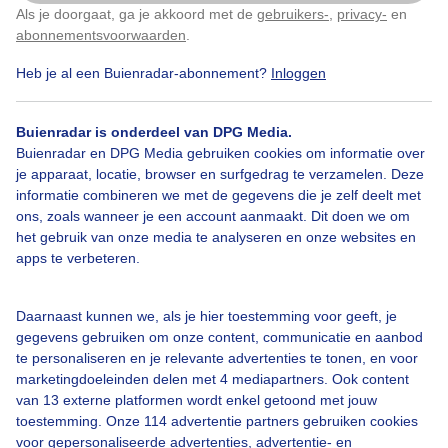
Herfst.
Als je doorgaat, ga je akkoord met de
gebruikers-
,
privacy-
en
Klik
hier
om dit aan te passen
abonnementsvoorwaarden
.
Door: Roos Vaessen
Gemaakt: 09-11-2025, 33x bekeken
Heb je al een Buienradar-abonnement?
Inloggen
Buienradar is onderdeel van DPG Media.
Buienradar en DPG Media gebruiken cookies om informatie over
Herfst
Wolken
je apparaat, locatie, browser en surfgedrag te verzamelen. Deze
informatie combineren we met de gegevens die je zelf deelt met
ons, zoals wanneer je een account aanmaakt. Dit doen we om
Bekijk slideshow
het gebruik van onze media te analyseren en onze websites en
apps te verbeteren.
Daarnaast kunnen we, als je hier toestemming voor geeft, je
gegevens gebruiken om onze content, communicatie en aanbod
te personaliseren en je relevante advertenties te tonen, en voor
Een moment geduld aub...
marketingdoeleinden delen met 4 mediapartners. Ook content
van 13 externe platformen wordt enkel getoond met jouw
toestemming. Onze 114 advertentie partners gebruiken cookies
voor gepersonaliseerde advertenties, advertentie- en