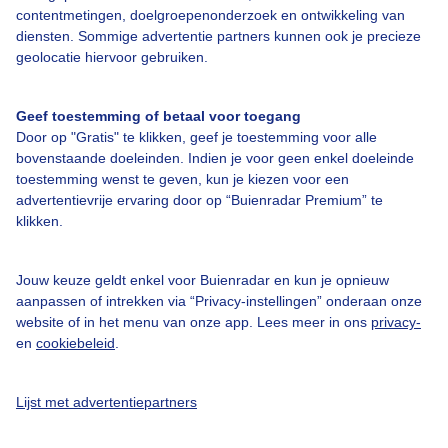
contentmetingen, doelgroepenonderzoek en ontwikkeling van
diensten. Sommige advertentie partners kunnen ook je precieze
Bedrijfsgegevens
geolocatie hiervoor gebruiken.
Veelgestelde vragen
Geef toestemming of betaal voor toegang
Contact
Door op "Gratis" te klikken, geef je toestemming voor alle
Toegankelijkheid
bovenstaande doeleinden. Indien je voor geen enkel doeleinde
toestemming wenst te geven, kun je kiezen voor een
Gebruikersvoorwaarden
advertentievrije ervaring door op “Buienradar Premium” te
klikken.
Adverteren
Buienradar Team
Jouw keuze geldt enkel voor Buienradar en kun je opnieuw
Privacy beleid
aanpassen of intrekken via “Privacy-instellingen” onderaan onze
website of in het menu van onze app. Lees meer in ons
privacy-
Cookie beleid
en
cookiebeleid
.
Privacy instellingen
Gratis weerdata
Lijst met advertentiepartners
@BuienradarNL