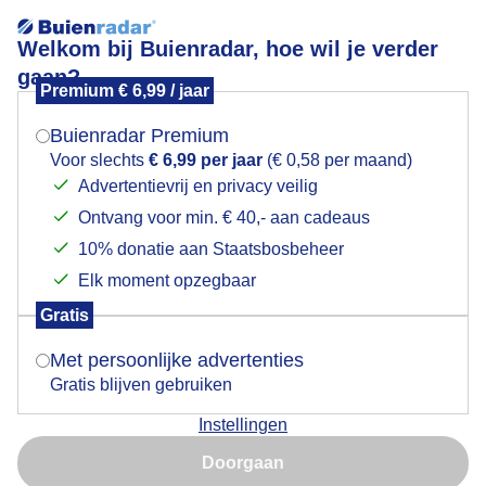
Welkom bij Buienradar, hoe wil je verder
gaan?
Premium € 6,99 / jaar
Mogen we je locatie gebruiken voor het
Schaapskudde op het Orvelterveld.
weer?
Buienradar Premium
Voor slechts
€ 6,99 per jaar
(€ 0,58 per maand)
Advertentievrij en privacy veilig
Ontvang voor min. € 40,- aan cadeaus
Indien je hier nog geen akkoord op hebt gegeven,
verschijnt er zo een pop-up uit je browser waarin
10% donatie aan Staatsbosbeheer
deze toestemming gevraagd wordt.
Elk moment opzegbaar
Gratis
Is goed, toon de popup
Met persoonlijke advertenties
Gratis blijven gebruiken
Schaapskudde op het Orvelterveld.
Instellingen
Nu niet, misschien later
Door: Hans Buls
Gemaakt: 09-11-2025, 69x bekeken
Doorgaan
Gebruik je Safari en wil je niet elke dag deze pop-up zien?