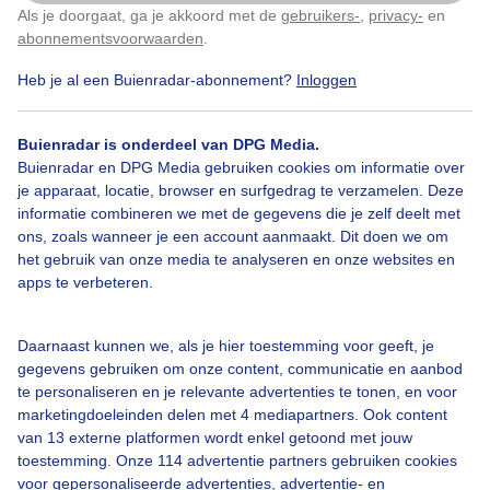
Als je doorgaat, ga je akkoord met de
gebruikers-
,
privacy-
en
Klik
hier
om dit aan te passen
abonnementsvoorwaarden
.
Heb je al een Buienradar-abonnement?
Inloggen
Herfst
Zon
Dieren
Buienradar is onderdeel van DPG Media.
Buienradar en DPG Media gebruiken cookies om informatie over
Bekijk slideshow
je apparaat, locatie, browser en surfgedrag te verzamelen. Deze
informatie combineren we met de gegevens die je zelf deelt met
ons, zoals wanneer je een account aanmaakt. Dit doen we om
het gebruik van onze media te analyseren en onze websites en
apps te verbeteren.
Een moment geduld aub...
Daarnaast kunnen we, als je hier toestemming voor geeft, je
gegevens gebruiken om onze content, communicatie en aanbod
te personaliseren en je relevante advertenties te tonen, en voor
marketingdoeleinden delen met 4 mediapartners. Ook content
van 13 externe platformen wordt enkel getoond met jouw
toestemming. Onze 114 advertentie partners gebruiken cookies
voor gepersonaliseerde advertenties, advertentie- en
Over Buienradar