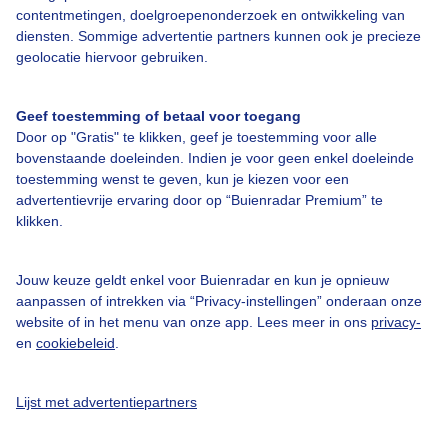
contentmetingen, doelgroepenonderzoek en ontwikkeling van
diensten. Sommige advertentie partners kunnen ook je precieze
Bedrijfsgegevens
geolocatie hiervoor gebruiken.
Veelgestelde vragen
Geef toestemming of betaal voor toegang
Contact
Door op "Gratis" te klikken, geef je toestemming voor alle
Toegankelijkheid
bovenstaande doeleinden. Indien je voor geen enkel doeleinde
toestemming wenst te geven, kun je kiezen voor een
Gebruikersvoorwaarden
advertentievrije ervaring door op “Buienradar Premium” te
klikken.
Adverteren
Buienradar Team
Jouw keuze geldt enkel voor Buienradar en kun je opnieuw
Privacy beleid
aanpassen of intrekken via “Privacy-instellingen” onderaan onze
website of in het menu van onze app. Lees meer in ons
privacy-
Cookie beleid
en
cookiebeleid
.
Privacy instellingen
Gratis weerdata
Lijst met advertentiepartners
@BuienradarNL