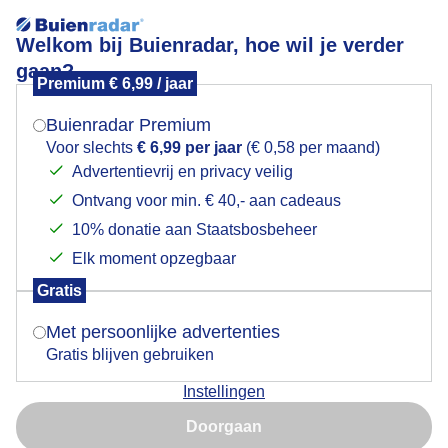
Welkom bij Buienradar, hoe wil je verder
gaan?
Premium € 6,99 / jaar
Mogen we je locatie gebruiken voor het
Zonneharpen
weer?
Buienradar Premium
Voor slechts
€ 6,99 per jaar
(€ 0,58 per maand)
Advertentievrij en privacy veilig
Ontvang voor min. € 40,- aan cadeaus
Indien je hier nog geen akkoord op hebt gegeven,
verschijnt er zo een pop-up uit je browser waarin
10% donatie aan Staatsbosbeheer
deze toestemming gevraagd wordt.
Elk moment opzegbaar
Gratis
Is goed, toon de popup
Met persoonlijke advertenties
Gratis blijven gebruiken
Het is een komen en gaan van zon en wolken
Instellingen
Nu niet, misschien later
Door: Toon Boons
Gemaakt: 09-11-2025, 55x bekeken
Doorgaan
Gebruik je Safari en wil je niet elke dag deze pop-up zien?