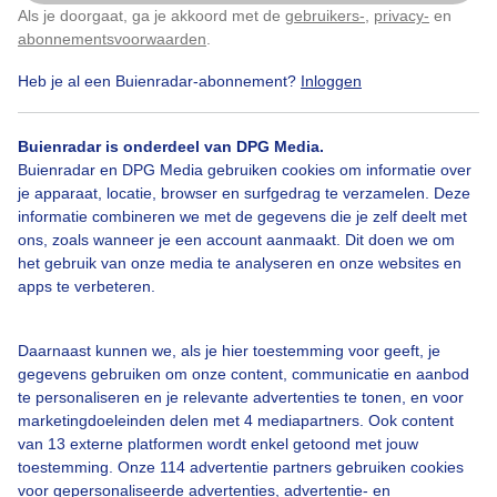
Als je doorgaat, ga je akkoord met de
gebruikers-
,
privacy-
en
Klik
hier
om dit aan te passen
abonnementsvoorwaarden
.
Heb je al een Buienradar-abonnement?
Inloggen
Mixzonenwolken
Zon
Wolken
Buienradar is onderdeel van DPG Media.
Buienradar en DPG Media gebruiken cookies om informatie over
Bekijk slideshow
je apparaat, locatie, browser en surfgedrag te verzamelen. Deze
informatie combineren we met de gegevens die je zelf deelt met
ons, zoals wanneer je een account aanmaakt. Dit doen we om
het gebruik van onze media te analyseren en onze websites en
apps te verbeteren.
Een moment geduld aub...
Daarnaast kunnen we, als je hier toestemming voor geeft, je
gegevens gebruiken om onze content, communicatie en aanbod
te personaliseren en je relevante advertenties te tonen, en voor
marketingdoeleinden delen met 4 mediapartners. Ook content
van 13 externe platformen wordt enkel getoond met jouw
toestemming. Onze 114 advertentie partners gebruiken cookies
voor gepersonaliseerde advertenties, advertentie- en
Over Buienradar