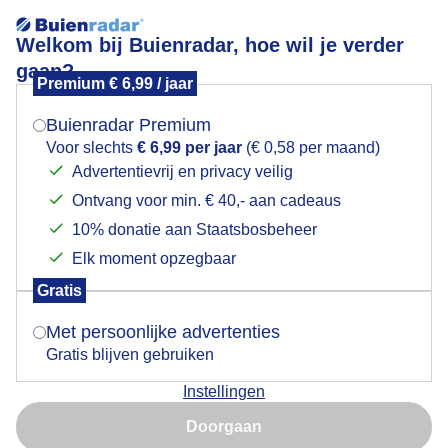
Welkom bij Buienradar, hoe wil je verder
gaan?
Premium € 6,99 / jaar
Mogen we je locatie gebruiken voor het
Herfstig
weer?
Buienradar Premium
Voor slechts
€ 6,99 per jaar
(€ 0,58 per maand)
Advertentievrij en privacy veilig
Ontvang voor min. € 40,- aan cadeaus
Indien je hier nog geen akkoord op hebt gegeven,
verschijnt er zo een pop-up uit je browser waarin
10% donatie aan Staatsbosbeheer
deze toestemming gevraagd wordt.
Elk moment opzegbaar
Gratis
Is goed, toon de popup
Met persoonlijke advertenties
Gratis blijven gebruiken
Instellingen
Nu niet, misschien later
Doorgaan
Gebruik je Safari en wil je niet elke dag deze pop-up zien?