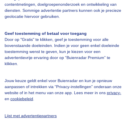
contentmetingen, doelgroepenonderzoek en ontwikkeling van
diensten. Sommige advertentie partners kunnen ook je precieze
geolocatie hiervoor gebruiken.
Over Buienradar
Geef toestemming of betaal voor toegang
Bedrijfsgegevens
Door op "Gratis" te klikken, geef je toestemming voor alle
bovenstaande doeleinden. Indien je voor geen enkel doeleinde
Veelgestelde vragen
toestemming wenst te geven, kun je kiezen voor een
Contact
advertentievrije ervaring door op “Buienradar Premium” te
klikken.
Toegankelijkheid
Gebruikersvoorwaarden
Jouw keuze geldt enkel voor Buienradar en kun je opnieuw
aanpassen of intrekken via “Privacy-instellingen” onderaan onze
Adverteren
website of in het menu van onze app. Lees meer in ons
privacy-
Buienradar Team
en
cookiebeleid
.
Privacy beleid
Lijst met advertentiepartners
Cookie beleid
Privacy instellingen