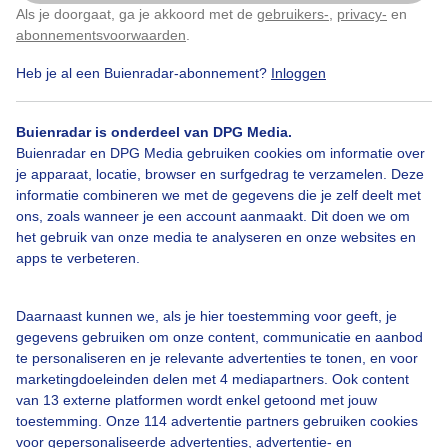
Herfst Mistig Herfstkleuren Beetje mistig
Als je doorgaat, ga je akkoord met de
gebruikers-
,
privacy-
en
Klik
hier
om dit aan te passen
abonnementsvoorwaarden
.
Door: Sandra Romijn
Gemaakt: 08-11-2025, 76x bekeken
Heb je al een Buienradar-abonnement?
Inloggen
Buienradar is onderdeel van DPG Media.
Buienradar en DPG Media gebruiken cookies om informatie over
Herfst
je apparaat, locatie, browser en surfgedrag te verzamelen. Deze
informatie combineren we met de gegevens die je zelf deelt met
ons, zoals wanneer je een account aanmaakt. Dit doen we om
Bekijk slideshow
het gebruik van onze media te analyseren en onze websites en
apps te verbeteren.
Daarnaast kunnen we, als je hier toestemming voor geeft, je
gegevens gebruiken om onze content, communicatie en aanbod
te personaliseren en je relevante advertenties te tonen, en voor
Een moment geduld aub...
marketingdoeleinden delen met 4 mediapartners. Ook content
van 13 externe platformen wordt enkel getoond met jouw
toestemming. Onze 114 advertentie partners gebruiken cookies
voor gepersonaliseerde advertenties, advertentie- en