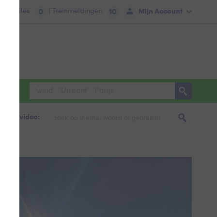
tie:
Files
| Treinmeldingen
Mijn Account
0
10
foto & video: