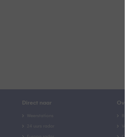
H
B
Direct naar
Over B
Weerstations
Bedrij
24 uurs radar
Veelge
Europa radar
Contac