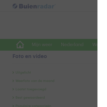
Mijn weer
Nederland
Wereld
Foto en video
K
Uitgelicht
Weerfoto van de maand
Laatst toegevoegd
Best gewaardeerd
Populaire categorieën