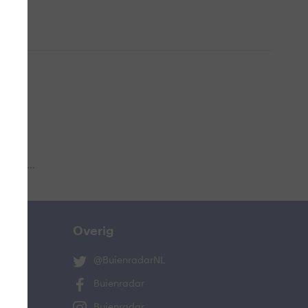
 aub...
Overig
@BuienradarNL
Buienradar
Buienradar