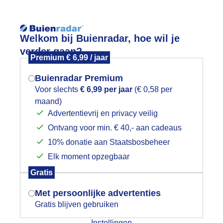
Reisinforma
Welkom bij Buienradar, hoe wil je
verder gaan?
Premium € 6,99 / jaar
Buienradar Premium
Voor slechts
€ 6,99 per jaar
(€ 0,58 per
wijd
Foto en video
Weerzine
maand)
Mogen we je locatie gebruiken voor
Advertentievrij en privacy veilig
het weer?
Zoeken in 
Ontvang voor min. € 40,- aan cadeaus
10% donatie aan Staatsbosbeheer
aiserwetter Stubaier gletsjer
Elk moment opzegbaar
Indien je hier nog geen akkoord op hebt
Gratis
gegeven, verschijnt er zo een pop-up uit
je browser waarin deze toestemming
Met persoonlijke advertenties
gevraagd wordt.
Gratis blijven gebruiken
Instellingen