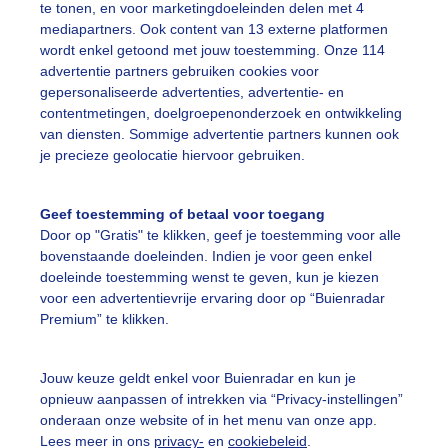
te tonen, en voor marketingdoeleinden delen met 4
mediapartners. Ook content van 13 externe platformen
erfst
Winter
Zon
wordt enkel getoond met jouw toestemming. Onze 114
advertentie partners gebruiken cookies voor
gepersonaliseerde advertenties, advertentie- en
ekijk slideshow
contentmetingen, doelgroepenonderzoek en ontwikkeling
van diensten. Sommige advertentie partners kunnen ook
je precieze geolocatie hiervoor gebruiken.
Geef toestemming of betaal voor toegang
Door op "Gratis" te klikken, geef je toestemming voor alle
Een moment geduld
bovenstaande doeleinden. Indien je voor geen enkel
doeleinde toestemming wenst te geven, kun je kiezen
voor een advertentievrije ervaring door op “Buienradar
Premium” te klikken.
uienradar
Mijn weer
Jouw keuze geldt enkel voor Buienradar en kun je
fsgegevens
De Bilt
opnieuw aanpassen of intrekken via “Privacy-instellingen”
stelde vragen
onderaan onze website of in het menu van onze app.
Lees meer in ons
privacy-
en
cookiebeleid
.
t