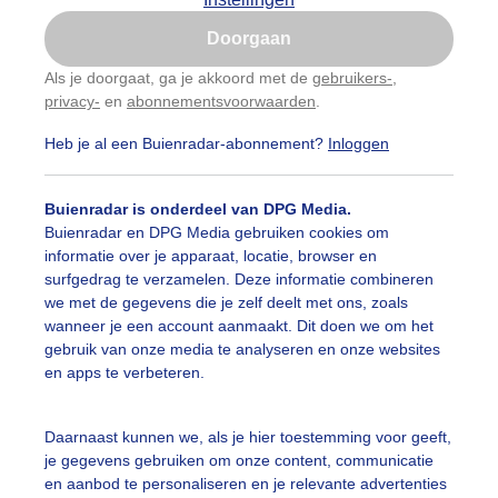
Is goed, toon de popup
Doorgaan
Nu niet, misschien later
Als je doorgaat, ga je akkoord met de
gebruikers-
,
privacy-
en
abonnementsvoorwaarden
.
Gebruik je Safari en wil je niet elke dag deze pop-up
zien?
Heb je al een Buienradar-abonnement?
Inloggen
Klik
hier
om dit aan te passen
Buienradar is onderdeel van DPG Media.
Buienradar en DPG Media gebruiken cookies om
informatie over je apparaat, locatie, browser en
surfgedrag te verzamelen. Deze informatie combineren
we met de gegevens die je zelf deelt met ons, zoals
wanneer je een account aanmaakt. Dit doen we om het
gebruik van onze media te analyseren en onze websites
en apps te verbeteren.
serwetter Stubaier gletsjer
Daarnaast kunnen we, als je hier toestemming voor geeft,
je gegevens gebruiken om onze content, communicatie
r: Eric Kromhout
Gemaakt: 08-11-2025, 57x bekeken
en aanbod te personaliseren en je relevante advertenties