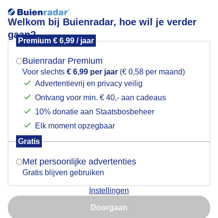
Welkom bij Buienradar, hoe wil je verder
gaan?
Premium € 6,99 / jaar
Mogen we je locatie gebruiken voor het
Lees meer.
weer?
Buienradar Premium
Herfstplaatje
Voor slechts
€ 6,99 per jaar
(€ 0,58 per maand)
Advertentievrij en privacy veilig
Ontvang voor min. € 40,- aan cadeaus
Indien je hier nog geen akkoord op hebt gegeven,
verschijnt er zo een pop-up uit je browser waarin
10% donatie aan Staatsbosbeheer
deze toestemming gevraagd wordt.
Elk moment opzegbaar
Gratis
Is goed, toon de popup
Met persoonlijke advertenties
Gratis blijven gebruiken
Instellingen
Nu niet, misschien later
Doorgaan
Gebruik je Safari en wil je niet elke dag deze pop-up zien?