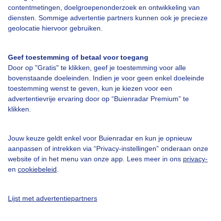
contentmetingen, doelgroepenonderzoek en ontwikkeling van
diensten. Sommige advertentie partners kunnen ook je precieze
geolocatie hiervoor gebruiken.
Geef toestemming of betaal voor toegang
Door op "Gratis" te klikken, geef je toestemming voor alle
Over Buienradar
bovenstaande doeleinden. Indien je voor geen enkel doeleinde
toestemming wenst te geven, kun je kiezen voor een
Bedrijfsgegevens
advertentievrije ervaring door op “Buienradar Premium” te
klikken.
Veelgestelde vragen
Contact
Jouw keuze geldt enkel voor Buienradar en kun je opnieuw
Toegankelijkheid
aanpassen of intrekken via “Privacy-instellingen” onderaan onze
website of in het menu van onze app. Lees meer in ons
privacy-
Gebruikersvoorwaarden
en
cookiebeleid
.
Adverteren
Lijst met advertentiepartners
Buienradar Team
Privacy beleid