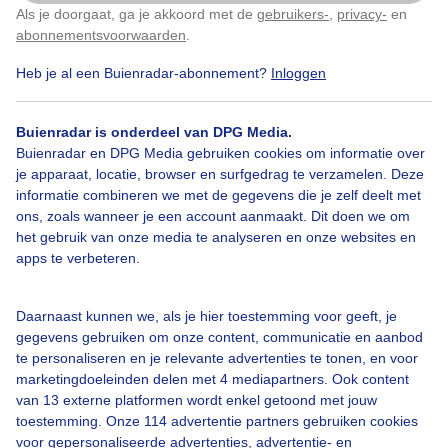
Als je doorgaat, ga je akkoord met de
gebruikers-
,
privacy-
en
Klik
hier
om dit aan te passen
abonnementsvoorwaarden
.
Kijk goed rond in je tuin bij mist!
Heb je al een Buienradar-abonnement?
Inloggen
Door: Sacha van Rietschoten
Gemaakt: 08-11-2025, 36x bekeken
Buienradar is onderdeel van DPG Media.
Buienradar en DPG Media gebruiken cookies om informatie over
je apparaat, locatie, browser en surfgedrag te verzamelen. Deze
informatie combineren we met de gegevens die je zelf deelt met
ons, zoals wanneer je een account aanmaakt. Dit doen we om
Herfst
Zonsopkomst
het gebruik van onze media te analyseren en onze websites en
apps te verbeteren.
Bekijk slideshow
Daarnaast kunnen we, als je hier toestemming voor geeft, je
gegevens gebruiken om onze content, communicatie en aanbod
te personaliseren en je relevante advertenties te tonen, en voor
marketingdoeleinden delen met 4 mediapartners. Ook content
van 13 externe platformen wordt enkel getoond met jouw
toestemming. Onze 114 advertentie partners gebruiken cookies
Een moment geduld aub...
voor gepersonaliseerde advertenties, advertentie- en