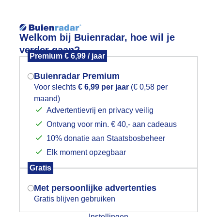
Reisinforma
Lees meer.
Welkom bij Buienradar, hoe wil je
verder gaan?
Premium € 6,99 / jaar
wijd
Foto en video
Weerzine
Buienradar Premium
Voor slechts
€ 6,99 per jaar
(€ 0,58 per
maand)
Mogen we je locatie gebruiken voor
Advertentievrij en privacy veilig
het weer?
Ontvang voor min. € 40,- aan cadeaus
10% donatie aan Staatsbosbeheer
Een moment geduld aub...
Elk moment opzegbaar
Indien je hier nog geen akkoord op hebt
Gratis
gegeven, verschijnt er zo een pop-up uit
je browser waarin deze toestemming
Met persoonlijke advertenties
gevraagd wordt.
Gratis blijven gebruiken
ijk slideshow
Instellingen