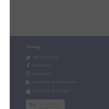
Overig
@BuienradarNL
Buienradar
Buienradar
Download de Android app
Download de iOS app