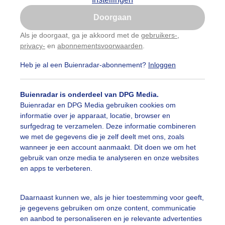
Is goed, toon de popup
Doorgaan
Nu niet, misschien later
Als je doorgaat, ga je akkoord met de
gebruikers-
,
privacy-
en
abonnementsvoorwaarden
.
Gebruik je Safari en wil je niet elke dag deze pop-up
Een moment geduld aub...
zien?
Heb je al een Buienradar-abonnement?
Inloggen
Klik
hier
om dit aan te passen
Buienradar is onderdeel van DPG Media.
uienradar
Mijn weer
Buienradar en DPG Media gebruiken cookies om
informatie over je apparaat, locatie, browser en
fsgegevens
De Bilt
surfgedrag te verzamelen. Deze informatie combineren
stelde vragen
we met de gegevens die je zelf deelt met ons, zoals
wanneer je een account aanmaakt. Dit doen we om het
t
gebruik van onze media te analyseren en onze websites
en apps te verbeteren.
elijkheid
kersvoorwaarden
Daarnaast kunnen we, als je hier toestemming voor geeft,
eren
je gegevens gebruiken om onze content, communicatie
en aanbod te personaliseren en je relevante advertenties
adar Team