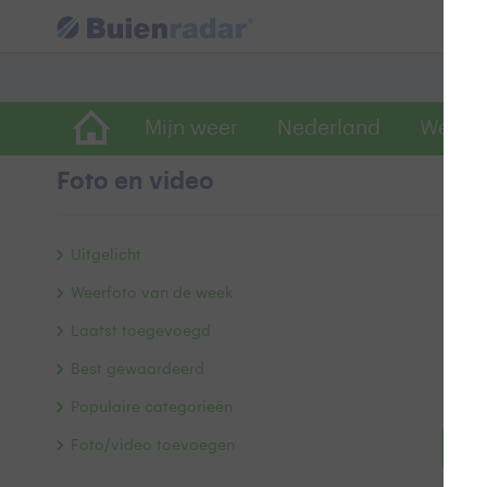
Mijn weer
Nederland
Wereld
Foto en video
Uitgelicht
Weerfoto van de week
Laatst toegevoegd
Best gewaardeerd
Populaire categorieën
Foto/video toevoegen
Bek