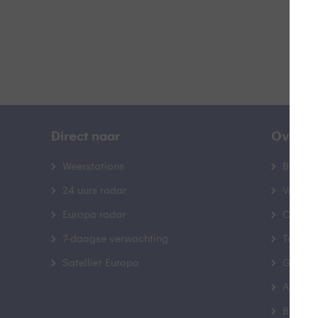
Direct naar
Over B
Weerstations
Bedrij
24 uurs radar
Veelge
Europa radar
Contac
7-daagse verwachting
Toegank
Satelliet Europa
Gebrui
Advert
Buienr