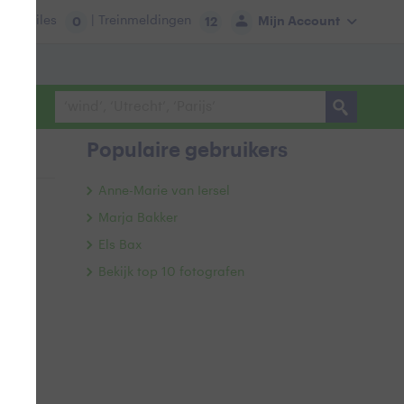
tie:
Files
| Treinmeldingen
Mijn Account
0
12
Populaire gebruikers
Anne-Marie van Iersel
Marja Bakker
Els Bax
Bekijk top 10 fotografen