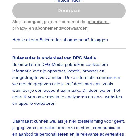
Is goed, toon de popup
Doorgaan
Nu niet, misschien later
Als je doorgaat, ga je akkoord met de
gebruikers-
,
privacy-
en
abonnementsvoorwaarden
.
Gebruik je Safari en wil je niet elke dag deze pop-up
zien?
Heb je al een Buienradar-abonnement?
Inloggen
Klik
hier
om dit aan te passen
Buienradar is onderdeel van DPG Media.
Buienradar en DPG Media gebruiken cookies om
informatie over je apparaat, locatie, browser en
surfgedrag te verzamelen. Deze informatie combineren
we met de gegevens die je zelf deelt met ons, zoals
wanneer je een account aanmaakt. Dit doen we om het
gebruik van onze media te analyseren en onze websites
en apps te verbeteren.
tje in de polder tijdens zonsondergang
Daarnaast kunnen we, als je hier toestemming voor geeft,
je gegevens gebruiken om onze content, communicatie
r: Simone Genna Wiersma
Gemaakt: 07-11-2025, 121x bekeken
en aanbod te personaliseren en je relevante advertenties