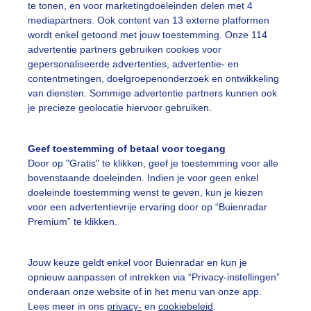
te tonen, en voor marketingdoeleinden delen met 4
mediapartners. Ook content van 13 externe platformen
erfst
Zonsondergang
Dieren
wordt enkel getoond met jouw toestemming. Onze 114
advertentie partners gebruiken cookies voor
gepersonaliseerde advertenties, advertentie- en
ekijk slideshow
contentmetingen, doelgroepenonderzoek en ontwikkeling
van diensten. Sommige advertentie partners kunnen ook
je precieze geolocatie hiervoor gebruiken.
Geef toestemming of betaal voor toegang
Door op "Gratis" te klikken, geef je toestemming voor alle
Een moment geduld
bovenstaande doeleinden. Indien je voor geen enkel
doeleinde toestemming wenst te geven, kun je kiezen
voor een advertentievrije ervaring door op “Buienradar
Premium” te klikken.
uienradar
Mijn weer
Jouw keuze geldt enkel voor Buienradar en kun je
fsgegevens
De Bilt
opnieuw aanpassen of intrekken via “Privacy-instellingen”
stelde vragen
onderaan onze website of in het menu van onze app.
Lees meer in ons
privacy-
en
cookiebeleid
.
t