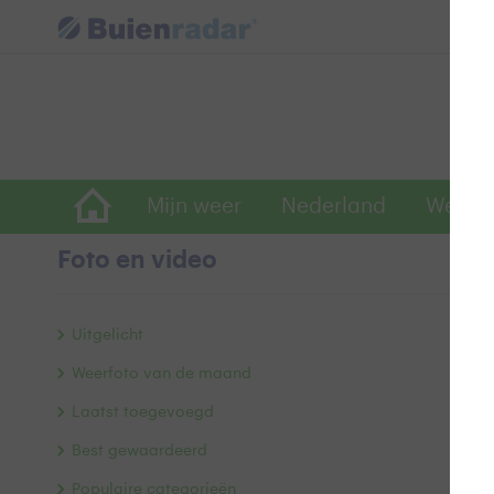
Mijn weer
Nederland
Wereld
Foto en video
R
Uitgelicht
Weerfoto van de maand
Laatst toegevoegd
Best gewaardeerd
Populaire categorieën