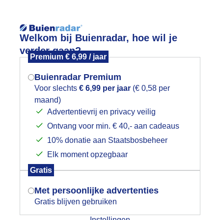
Reisinforma
Welkom bij Buienradar, hoe wil je
verder gaan?
Premium € 6,99 / jaar
Buienradar Premium
Voor slechts
€ 6,99 per jaar
(€ 0,58 per
wijd
Foto en video
Weerzine
maand)
Mogen we je locatie gebruiken voor
Advertentievrij en privacy veilig
het weer?
Zoeken in 
Ontvang voor min. € 40,- aan cadeaus
10% donatie aan Staatsbosbeheer
ee in de polder
Elk moment opzegbaar
Indien je hier nog geen akkoord op hebt
Gratis
gegeven, verschijnt er zo een pop-up uit
je browser waarin deze toestemming
Met persoonlijke advertenties
gevraagd wordt.
Gratis blijven gebruiken
Instellingen