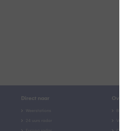
H
B
Direct naar
Over B
Weerstations
Bedrij
24 uurs radar
Veelge
Europa radar
Contac