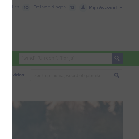
tie:
Files
| Treinmeldingen
Mijn Account
10
13
foto & video: