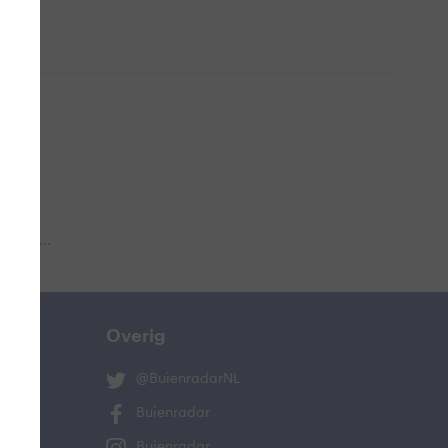
 aub...
Overig
@BuienradarNL
Buienradar
Buienradar