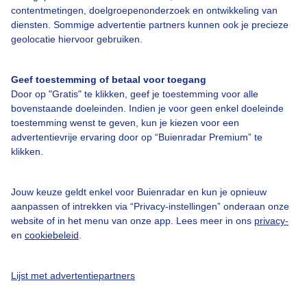
Over Buienradar
contentmetingen, doelgroepenonderzoek en ontwikkeling van
diensten. Sommige advertentie partners kunnen ook je precieze
geolocatie hiervoor gebruiken.
Bedrijfsgegevens
Veelgestelde vragen
Geef toestemming of betaal voor toegang
Contact
Door op "Gratis" te klikken, geef je toestemming voor alle
bovenstaande doeleinden. Indien je voor geen enkel doeleinde
Toegankelijkheid
toestemming wenst te geven, kun je kiezen voor een
Gebruikersvoorwaarden
advertentievrije ervaring door op “Buienradar Premium” te
klikken.
Adverteren
Buienradar Team
Jouw keuze geldt enkel voor Buienradar en kun je opnieuw
Privacy beleid
aanpassen of intrekken via “Privacy-instellingen” onderaan onze
website of in het menu van onze app. Lees meer in ons
privacy-
Cookie beleid
en
cookiebeleid
.
Privacy instellingen
Lijst met advertentiepartners
Gratis weerdata