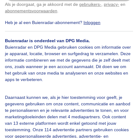
Als je doorgaat, ga je akkoord met de
gebruikers-
,
privacy-
en
Klik
hier
om dit aan te passen
abonnementsvoorwaarden
.
Heb je al een Buienradar-abonnement?
Inloggen
Mooiezonnigfrissedag
Herfst
Zon
Buienradar is onderdeel van DPG Media.
Buienradar en DPG Media gebruiken cookies om informatie over
Bekijk slideshow
je apparaat, locatie, browser en surfgedrag te verzamelen. Deze
informatie combineren we met de gegevens die je zelf deelt met
ons, zoals wanneer je een account aanmaakt. Dit doen we om
het gebruik van onze media te analyseren en onze websites en
apps te verbeteren.
Een moment geduld aub...
Daarnaast kunnen we, als je hier toestemming voor geeft, je
gegevens gebruiken om onze content, communicatie en aanbod
te personaliseren en je relevante advertenties te tonen, en voor
marketingdoeleinden delen met 4 mediapartners. Ook content
van 13 externe platformen wordt enkel getoond met jouw
toestemming. Onze 114 advertentie partners gebruiken cookies
voor gepersonaliseerde advertenties, advertentie- en