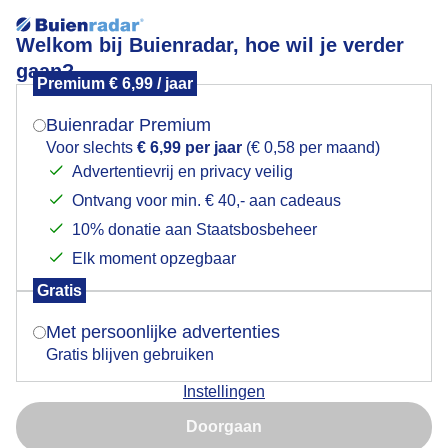
Welkom bij Buienradar, hoe wil je verder
gaan?
Premium € 6,99 / jaar
Mogen we je locatie gebruiken voor het
Marktdag onder een strakblauwe hemel.
weer?
Buienradar Premium
Voor slechts
€ 6,99 per jaar
(€ 0,58 per maand)
Advertentievrij en privacy veilig
Ontvang voor min. € 40,- aan cadeaus
Indien je hier nog geen akkoord op hebt gegeven,
verschijnt er zo een pop-up uit je browser waarin
10% donatie aan Staatsbosbeheer
deze toestemming gevraagd wordt.
Elk moment opzegbaar
Gratis
Is goed, toon de popup
Met persoonlijke advertenties
Gratis blijven gebruiken
Marktdag onder een strakblauwe hemel.
Instellingen
Nu niet, misschien later
Doorgaan
Door: Paul Hermans
Gemaakt: 07-11-2025, 34x bekeken
Gebruik je Safari en wil je niet elke dag deze pop-up zien?