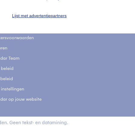
stelde vragen
Lijst met advertentiepartners
t
elijkheid
kersvoorwaarden
eren
adar Team
 beleid
 beleid
 instellingen
adar op jouw website
en. Geen tekst- en datamining.