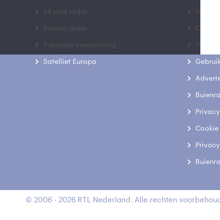
24 uurs radar
Veelge
Europa radar
Contac
7-daagse verwachting
Toegank
Satelliet Europa
Gebrui
Advert
Buienr
Privacy
Cookie
Privacy
Buienr
© 2006 - 2026 RTL Nederland. Alle rechten voorbehoud