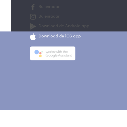
Buienradar
Buienradar
Download de Android app
Download de iOS app