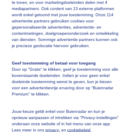
te tonen, en voor marketingdoeleinden delen met 4
r: Ilonka Arnoczky
Gemaakt: 07-11-2025, 103x bekeken
mediapartners. Ook content van 13 externe platformen
wordt enkel getoond met jouw toestemming. Onze 114
advertentie partners gebruiken cookies voor
onsopkomst
gepersonaliseerde advertenties, advertentie- en
contentmetingen, doelgroepenonderzoek en ontwikkeling
van diensten. Sommige advertentie partners kunnen ook
je precieze geolocatie hiervoor gebruiken.
ekijk slideshow
Geef toestemming of betaal voor toegang
Door op "Gratis" te klikken, geef je toestemming voor alle
bovenstaande doeleinden. Indien je voor geen enkel
doeleinde toestemming wenst te geven, kun je kiezen
voor een advertentievrije ervaring door op “Buienradar
Een moment geduld
Premium” te klikken.
Jouw keuze geldt enkel voor Buienradar en kun je
uienradar
Mijn weer
opnieuw aanpassen of intrekken via “Privacy-instellingen”
onderaan onze website of in het menu van onze app.
fsgegevens
De Bilt
Lees meer in ons
privacy-
en
cookiebeleid
.