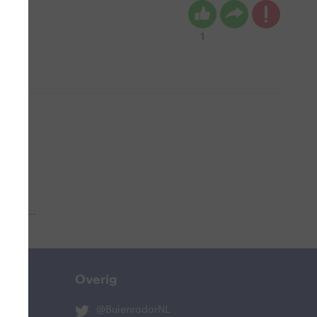
1
 aub...
Overig
@BuienradarNL