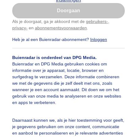
Is goed, toon de popup
Doorgaan
Nu niet, misschien later
Als je doorgaat, ga je akkoord met de
gebruikers-
,
privacy-
en
abonnementsvoorwaarden
.
Gebruik je Safari en wil je niet elke dag deze pop-up
zien?
Heb je al een Buienradar-abonnement?
Inloggen
Klik
hier
om dit aan te passen
Buienradar is onderdeel van DPG Media.
Buienradar en DPG Media gebruiken cookies om
informatie over je apparaat, locatie, browser en
surfgedrag te verzamelen. Deze informatie combineren
we met de gegevens die je zelf deelt met ons, zoals
wanneer je een account aanmaakt. Dit doen we om het
gebruik van onze media te analyseren en onze websites
en apps te verbeteren.
Daarnaast kunnen we, als je hier toestemming voor geeft,
je gegevens gebruiken om onze content, communicatie
st
en aanbod te personaliseren en je relevante advertenties