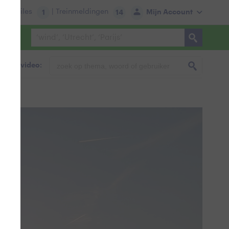
tie:
Files
| Treinmeldingen
Mijn Account
1
14
foto & video: