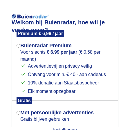
Reisinforma
wijd
Foto en video
Weerzine
Welkom bij Buienradar, hoe wil je
verder gaan?
Premium € 6,99 / jaar
Zoeken in 
Buienradar Premium
Voor slechts
€ 6,99 per jaar
(€ 0,58 per
ist
maand)
Mogen we je locatie gebruiken voor
Advertentievrij en privacy veilig
het weer?
Ontvang voor min. € 40,- aan cadeaus
10% donatie aan Staatsbosbeheer
Elk moment opzegbaar
Indien je hier nog geen akkoord op hebt
Gratis
gegeven, verschijnt er zo een pop-up uit
je browser waarin deze toestemming
Met persoonlijke advertenties
gevraagd wordt.
Gratis blijven gebruiken
Instellingen