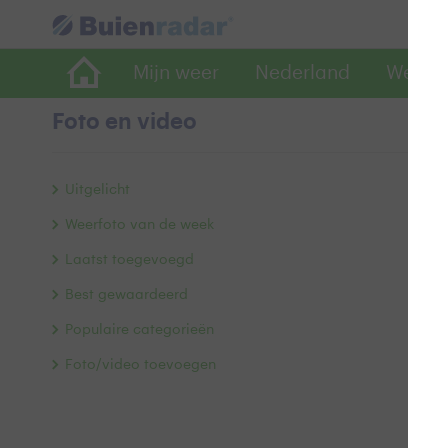
Mijn weer
Nederland
Wereld
Foto en video
M
Uitgelicht
Weerfoto van de week
Laatst toegevoegd
Best gewaardeerd
Populaire categorieën
Foto/video toevoegen