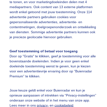
te tonen, en voor marketingdoeleinden delen met 4
mediapartners. Ook content van 13 externe platformen
wordt enkel getoond met jouw toestemming. Onze 114
advertentie partners gebruiken cookies voor
gepersonaliseerde advertenties, advertentie- en
contentmetingen, doelgroepenonderzoek en ontwikkeling
r: public
Gemaakt: 06-11-2025, 11x bekeken
van diensten. Sommige advertentie partners kunnen ook
je precieze geolocatie hiervoor gebruiken.
ekijk slideshow
Geef toestemming of betaal voor toegang
Door op "Gratis" te klikken, geef je toestemming voor alle
bovenstaande doeleinden. Indien je voor geen enkel
doeleinde toestemming wenst te geven, kun je kiezen
voor een advertentievrije ervaring door op “Buienradar
Premium” te klikken.
Een moment geduld
Jouw keuze geldt enkel voor Buienradar en kun je
opnieuw aanpassen of intrekken via “Privacy-instellingen”
onderaan onze website of in het menu van onze app.
uienradar
Mijn weer
Lees meer in ons
privacy-
en
cookiebeleid
.