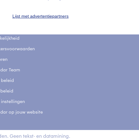
fsgegevens
De Bilt
Lijst met advertentiepartners
stelde vragen
t
elijkheid
kersvoorwaarden
eren
adar Team
 beleid
 beleid
 instellingen
adar op jouw website
en. Geen tekst- en datamining.