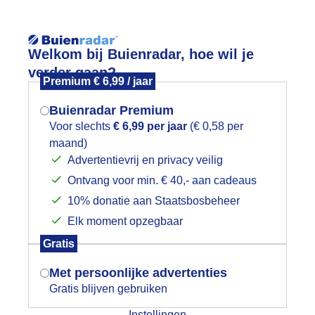
Reisinforma
Welkom bij Buienradar, hoe wil je
verder gaan?
Premium € 6,99 / jaar
Buienradar Premium
Voor slechts
€ 6,99 per jaar
(€ 0,58 per
wijd
Foto en video
Weerzine
maand)
Mogen we je locatie gebruiken voor
Advertentievrij en privacy veilig
het weer?
Zoeken in 
Ontvang voor min. € 40,- aan cadeaus
10% donatie aan Staatsbosbeheer
0251106_171804
Elk moment opzegbaar
Indien je hier nog geen akkoord op hebt
Gratis
gegeven, verschijnt er zo een pop-up uit
je browser waarin deze toestemming
Met persoonlijke advertenties
gevraagd wordt.
Gratis blijven gebruiken
Instellingen