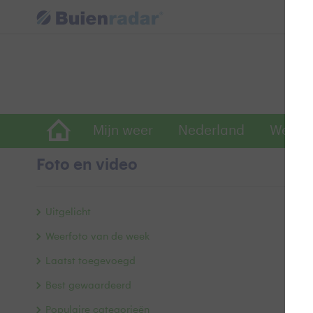
Mijn weer
Nederland
Wereld
Foto en video
2
Uitgelicht
Weerfoto van de week
Laatst toegevoegd
Best gewaardeerd
Populaire categorieën