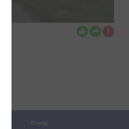
 aub...
Overig