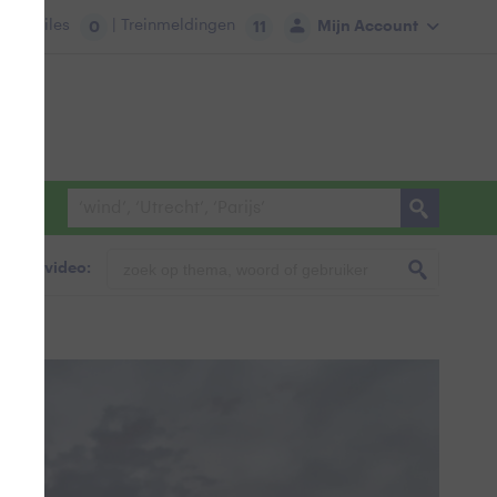
tie:
Files
| Treinmeldingen
Mijn Account
0
11
foto & video: