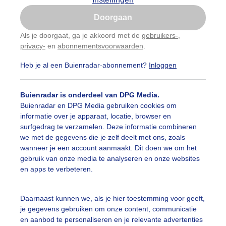
Is goed, toon de popup
Doorgaan
Nu niet, misschien later
Als je doorgaat, ga je akkoord met de
gebruikers-
,
privacy-
en
abonnementsvoorwaarden
.
Gebruik je Safari en wil je niet elke dag deze pop-up
zien?
Heb je al een Buienradar-abonnement?
Inloggen
Klik
hier
om dit aan te passen
Buienradar is onderdeel van DPG Media.
Buienradar en DPG Media gebruiken cookies om
informatie over je apparaat, locatie, browser en
surfgedrag te verzamelen. Deze informatie combineren
we met de gegevens die je zelf deelt met ons, zoals
wanneer je een account aanmaakt. Dit doen we om het
gebruik van onze media te analyseren en onze websites
en apps te verbeteren.
Daarnaast kunnen we, als je hier toestemming voor geeft,
je gegevens gebruiken om onze content, communicatie
en aanbod te personaliseren en je relevante advertenties