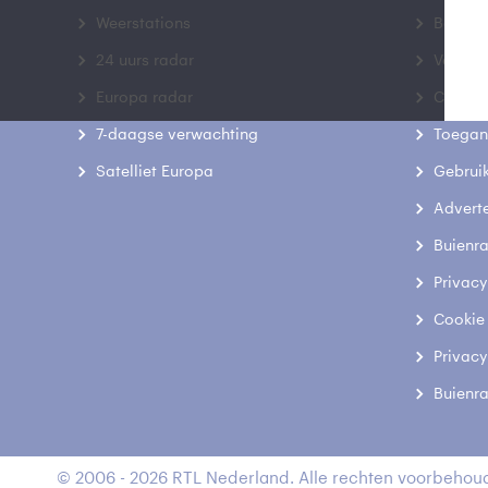
Weerstations
Bedrij
24 uurs radar
Veelge
Europa radar
Contac
7-daagse verwachting
Toegank
Satelliet Europa
Gebrui
Advert
Buienr
Privacy
Cookie
Privacy
Buienr
© 2006 - 2026 RTL Nederland. Alle rechten voorbehoud