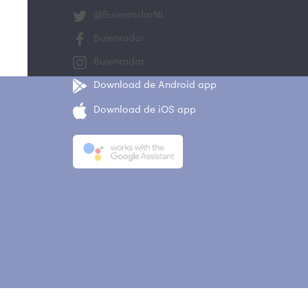
@BuienradarNL
Buienradar
Buienradar
Download de Android app
Download de iOS app