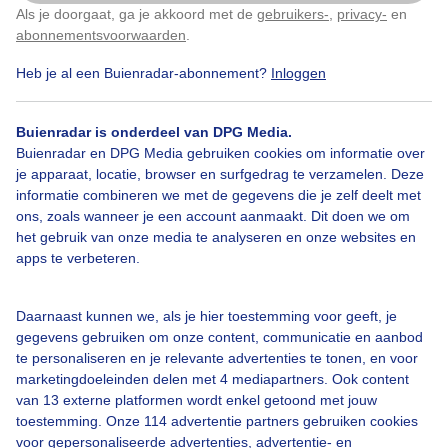
Als je doorgaat, ga je akkoord met de
gebruikers-
,
privacy-
en
Klik
hier
om dit aan te passen
abonnementsvoorwaarden
.
Herfst
Heb je al een Buienradar-abonnement?
Inloggen
Buienradar is onderdeel van DPG Media.
Buienradar en DPG Media gebruiken cookies om informatie over
Bekijk slideshow
je apparaat, locatie, browser en surfgedrag te verzamelen. Deze
informatie combineren we met de gegevens die je zelf deelt met
ons, zoals wanneer je een account aanmaakt. Dit doen we om
het gebruik van onze media te analyseren en onze websites en
apps te verbeteren.
Een moment geduld aub...
Daarnaast kunnen we, als je hier toestemming voor geeft, je
gegevens gebruiken om onze content, communicatie en aanbod
te personaliseren en je relevante advertenties te tonen, en voor
marketingdoeleinden delen met 4 mediapartners. Ook content
van 13 externe platformen wordt enkel getoond met jouw
toestemming. Onze 114 advertentie partners gebruiken cookies
Over Buienradar
voor gepersonaliseerde advertenties, advertentie- en