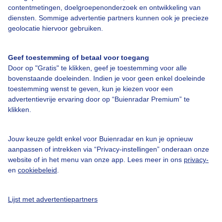
contentmetingen, doelgroepenonderzoek en ontwikkeling van
diensten. Sommige advertentie partners kunnen ook je precieze
Bedrijfsgegevens
geolocatie hiervoor gebruiken.
Veelgestelde vragen
Geef toestemming of betaal voor toegang
Contact
Door op "Gratis" te klikken, geef je toestemming voor alle
Toegankelijkheid
bovenstaande doeleinden. Indien je voor geen enkel doeleinde
toestemming wenst te geven, kun je kiezen voor een
Gebruikersvoorwaarden
advertentievrije ervaring door op “Buienradar Premium” te
Adverteren
klikken.
Buienradar Team
Jouw keuze geldt enkel voor Buienradar en kun je opnieuw
Privacy beleid
aanpassen of intrekken via “Privacy-instellingen” onderaan onze
website of in het menu van onze app. Lees meer in ons
privacy-
Cookie beleid
en
cookiebeleid
.
Privacy instellingen
Gratis weerdata
Lijst met advertentiepartners
@BuienradarNL