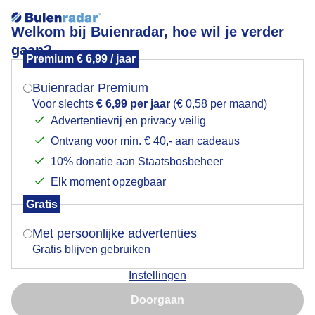
Welkom bij Buienradar, hoe wil je verder
gaan?
Premium € 6,99 / jaar
Mogen we je locatie gebruiken voor het
Zacht
weer?
Buienradar Premium
Voor slechts
€ 6,99 per jaar
(€ 0,58 per maand)
Advertentievrij en privacy veilig
Ontvang voor min. € 40,- aan cadeaus
Indien je hier nog geen akkoord op hebt gegeven,
verschijnt er zo een pop-up uit je browser waarin
10% donatie aan Staatsbosbeheer
deze toestemming gevraagd wordt.
Elk moment opzegbaar
Gratis
Is goed, toon de popup
Met persoonlijke advertenties
Gratis blijven gebruiken
Zacht voor de tijd van het jaar
Instellingen
Nu niet, misschien later
Door: Joost Mooij
Gemaakt: 06-11-2025, 11x bekeken
Doorgaan
Gebruik je Safari en wil je niet elke dag deze pop-up zien?