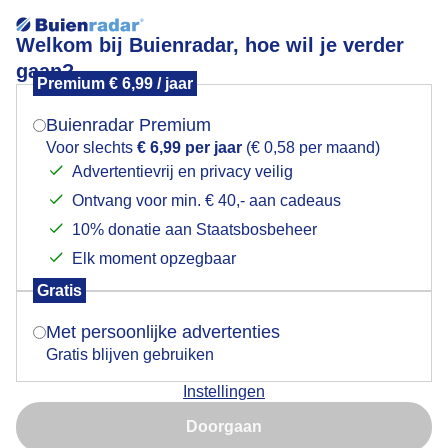
Welkom bij Buienradar, hoe wil je verder
gaan?
Premium € 6,99 / jaar
Mogen we je locatie gebruiken voor het
Supermaan vanochtend met kraanvogel
weer?
Buienradar Premium
Voor slechts
€ 6,99 per jaar
(€ 0,58 per maand)
Advertentievrij en privacy veilig
Ontvang voor min. € 40,- aan cadeaus
Indien je hier nog geen akkoord op hebt gegeven,
verschijnt er zo een pop-up uit je browser waarin
10% donatie aan Staatsbosbeheer
deze toestemming gevraagd wordt.
Elk moment opzegbaar
Gratis
Is goed, toon de popup
Met persoonlijke advertenties
Gratis blijven gebruiken
Instellingen
Nu niet, misschien later
Doorgaan
Duizend fotos gemaakt . 1 met kraanvogel er voor
Gebruik je Safari en wil je niet elke dag deze pop-up zien?