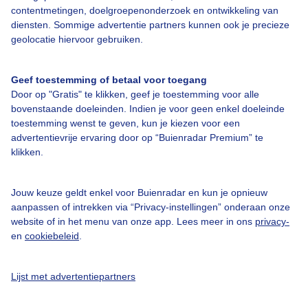
contentmetingen, doelgroepenonderzoek en ontwikkeling van
diensten. Sommige advertentie partners kunnen ook je precieze
geolocatie hiervoor gebruiken.
Over Buienradar
Geef toestemming of betaal voor toegang
Bedrijfsgegevens
Door op "Gratis" te klikken, geef je toestemming voor alle
bovenstaande doeleinden. Indien je voor geen enkel doeleinde
Veelgestelde vragen
toestemming wenst te geven, kun je kiezen voor een
advertentievrije ervaring door op “Buienradar Premium” te
Contact
klikken.
Toegankelijkheid
Gebruikersvoorwaarden
Jouw keuze geldt enkel voor Buienradar en kun je opnieuw
aanpassen of intrekken via “Privacy-instellingen” onderaan onze
Adverteren
website of in het menu van onze app. Lees meer in ons
privacy-
Buienradar Team
en
cookiebeleid
.
Privacy beleid
Lijst met advertentiepartners
Cookie beleid
Privacy instellingen