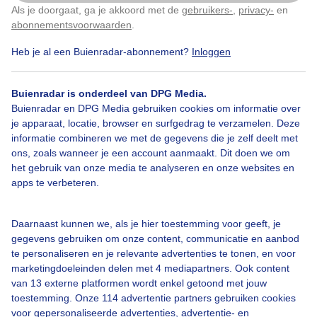
Als je doorgaat, ga je akkoord met de
gebruikers-
,
privacy-
en
Klik
hier
om dit aan te passen
abonnementsvoorwaarden
.
Door: Roelie Van der Vegt
Gemaakt: 06-11-2025, 173x bekeken
Heb je al een Buienradar-abonnement?
Inloggen
2
Buienradar is onderdeel van DPG Media.
Buienradar en DPG Media gebruiken cookies om informatie over
Supermaan
Herfst
Dieren
je apparaat, locatie, browser en surfgedrag te verzamelen. Deze
informatie combineren we met de gegevens die je zelf deelt met
ons, zoals wanneer je een account aanmaakt. Dit doen we om
Bekijk slideshow
het gebruik van onze media te analyseren en onze websites en
apps te verbeteren.
Daarnaast kunnen we, als je hier toestemming voor geeft, je
gegevens gebruiken om onze content, communicatie en aanbod
te personaliseren en je relevante advertenties te tonen, en voor
Een moment geduld aub...
marketingdoeleinden delen met 4 mediapartners. Ook content
van 13 externe platformen wordt enkel getoond met jouw
toestemming. Onze 114 advertentie partners gebruiken cookies
voor gepersonaliseerde advertenties, advertentie- en