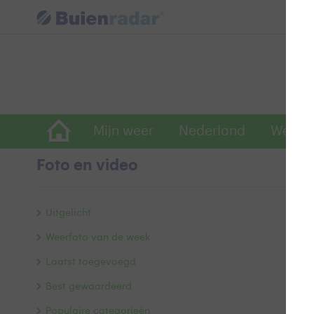
Mijn weer
Nederland
Wereld
Foto en video
d
Uitgelicht
Weerfoto van de week
Laatst toegevoegd
Best gewaardeerd
Populaire categorieën