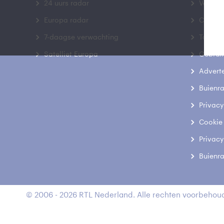
24 uurs radar
Veelge
Europa radar
Contac
7-daagse verwachting
Toegank
Satelliet Europa
Gebrui
Advert
Buienr
Privacy
Cookie
Privacy
Buienr
© 2006 - 2026 RTL Nederland. Alle rechten voorbehoud