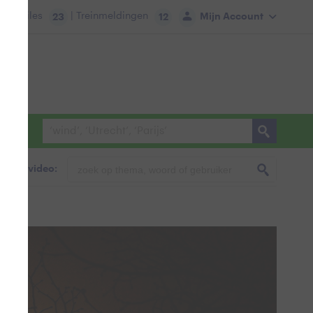
tie:
Files
| Treinmeldingen
Mijn Account
23
12
foto & video: