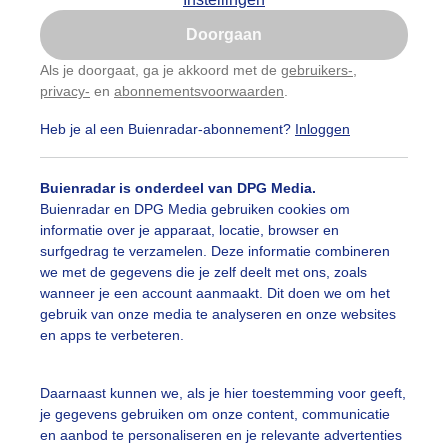
Is goed, toon de popup
Doorgaan
Nu niet, misschien later
Als je doorgaat, ga je akkoord met de
gebruikers-
,
privacy-
en
abonnementsvoorwaarden
.
Gebruik je Safari en wil je niet elke dag deze pop-up
zien?
Heb je al een Buienradar-abonnement?
Inloggen
Klik
hier
om dit aan te passen
Buienradar is onderdeel van DPG Media.
Buienradar en DPG Media gebruiken cookies om
informatie over je apparaat, locatie, browser en
surfgedrag te verzamelen. Deze informatie combineren
we met de gegevens die je zelf deelt met ons, zoals
wanneer je een account aanmaakt. Dit doen we om het
gebruik van onze media te analyseren en onze websites
en apps te verbeteren.
Daarnaast kunnen we, als je hier toestemming voor geeft,
je gegevens gebruiken om onze content, communicatie
Maan.... en ja, hij schijnt door de bomen.. ;)
en aanbod te personaliseren en je relevante advertenties