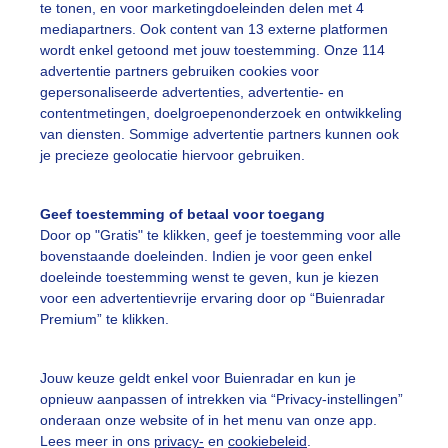
te tonen, en voor marketingdoeleinden delen met 4
r: Jetty Roedema
Gemaakt: 05-11-2025, 84x bekeken
mediapartners. Ook content van 13 externe platformen
wordt enkel getoond met jouw toestemming. Onze 114
advertentie partners gebruiken cookies voor
maan
#bomen
#donker
gepersonaliseerde advertenties, advertentie- en
contentmetingen, doelgroepenonderzoek en ontwikkeling
van diensten. Sommige advertentie partners kunnen ook
ekijk slideshow
je precieze geolocatie hiervoor gebruiken.
Geef toestemming of betaal voor toegang
Door op "Gratis" te klikken, geef je toestemming voor alle
bovenstaande doeleinden. Indien je voor geen enkel
doeleinde toestemming wenst te geven, kun je kiezen
Een moment geduld
voor een advertentievrije ervaring door op “Buienradar
Premium” te klikken.
uienradar
Mijn weer
Jouw keuze geldt enkel voor Buienradar en kun je
opnieuw aanpassen of intrekken via “Privacy-instellingen”
onderaan onze website of in het menu van onze app.
fsgegevens
De Bilt
Lees meer in ons
privacy-
en
cookiebeleid
.