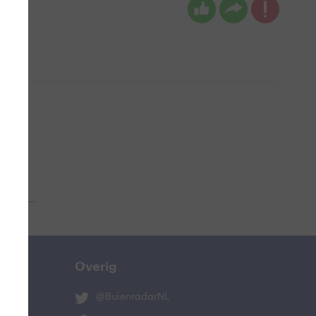
 aub...
Overig
@BuienradarNL