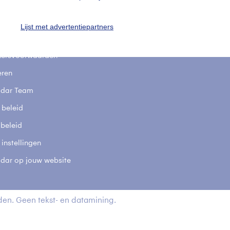
stelde vragen
t
Lijst met advertentiepartners
elijkheid
kersvoorwaarden
eren
adar Team
 beleid
 beleid
 instellingen
adar op jouw website
en. Geen tekst- en datamining.