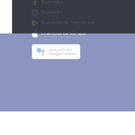
Buienradar
Buienradar
Download de Android app
Download de iOS app