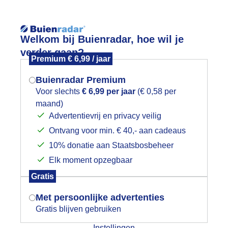
Reisinforma
Welkom bij Buienradar, hoe wil je
verder gaan?
Premium € 6,99 / jaar
Buienradar Premium
Voor slechts
€ 6,99 per jaar
(€ 0,58 per
wijd
Foto en video
Weerzine
maand)
Mogen we je locatie gebruiken voor
Advertentievrij en privacy veilig
het weer?
Zoeken in 
Ontvang voor min. € 40,- aan cadeaus
10% donatie aan Staatsbosbeheer
e maan...
Elk moment opzegbaar
Indien je hier nog geen akkoord op hebt
Gratis
gegeven, verschijnt er zo een pop-up uit
je browser waarin deze toestemming
Met persoonlijke advertenties
gevraagd wordt.
Gratis blijven gebruiken
Instellingen