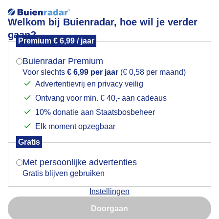
Welkom bij Buienradar, hoe wil je verder
gaan?
Premium € 6,99 / jaar
Mogen we je locatie gebruiken voor het
zonnestralen
weer?
Buienradar Premium
Voor slechts
€ 6,99 per jaar
(€ 0,58 per maand)
Advertentievrij en privacy veilig
Ontvang voor min. € 40,- aan cadeaus
Indien je hier nog geen akkoord op hebt gegeven,
verschijnt er zo een pop-up uit je browser waarin
10% donatie aan Staatsbosbeheer
deze toestemming gevraagd wordt.
Elk moment opzegbaar
Gratis
Is goed, toon de popup
Met persoonlijke advertenties
Gratis blijven gebruiken
Instellingen
Nu niet, misschien later
Doorgaan
Gebruik je Safari en wil je niet elke dag deze pop-up zien?