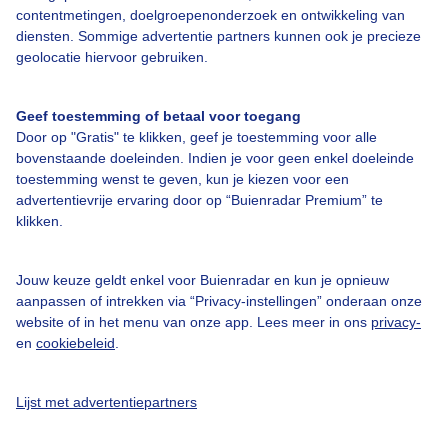
contentmetingen, doelgroepenonderzoek en ontwikkeling van
diensten. Sommige advertentie partners kunnen ook je precieze
geolocatie hiervoor gebruiken.
Over Buienradar
Geef toestemming of betaal voor toegang
Bedrijfsgegevens
Door op "Gratis" te klikken, geef je toestemming voor alle
bovenstaande doeleinden. Indien je voor geen enkel doeleinde
Veelgestelde vragen
toestemming wenst te geven, kun je kiezen voor een
Contact
advertentievrije ervaring door op “Buienradar Premium” te
klikken.
Toegankelijkheid
Gebruikersvoorwaarden
Jouw keuze geldt enkel voor Buienradar en kun je opnieuw
aanpassen of intrekken via “Privacy-instellingen” onderaan onze
Adverteren
website of in het menu van onze app. Lees meer in ons
privacy-
Buienradar Team
en
cookiebeleid
.
Privacy beleid
Lijst met advertentiepartners
Cookie beleid
Privacy instellingen