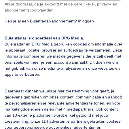
z zonsondergang
Als je doorgaat, ga je akkoord met de
gebruikers-
,
privacy-
en
Klik
hier
om dit aan te passen
abonnementsvoorwaarden
.
Door: Lida Stolk
Gemaakt: 05-11-2025, 56x bekeken
Heb je al een Buienradar-abonnement?
Inloggen
Buienradar is onderdeel van DPG Media.
Buienradar en DPG Media gebruiken cookies om informatie over
Herfst
Zonsondergang
je apparaat, locatie, browser en surfgedrag te verzamelen. Deze
informatie combineren we met de gegevens die je zelf deelt met
ons, zoals wanneer je een account aanmaakt. Dit doen we om
Bekijk slideshow
het gebruik van onze media te analyseren en onze websites en
apps te verbeteren.
Daarnaast kunnen we, als je hier toestemming voor geeft, je
gegevens gebruiken om onze content, communicatie en aanbod
te personaliseren en je relevante advertenties te tonen, en voor
Een moment geduld aub...
marketingdoeleinden delen met 4 mediapartners. Ook content
van 13 externe platformen wordt enkel getoond met jouw
toestemming. Onze 114 advertentie partners gebruiken cookies
voor gepersonaliseerde advertenties, advertentie- en